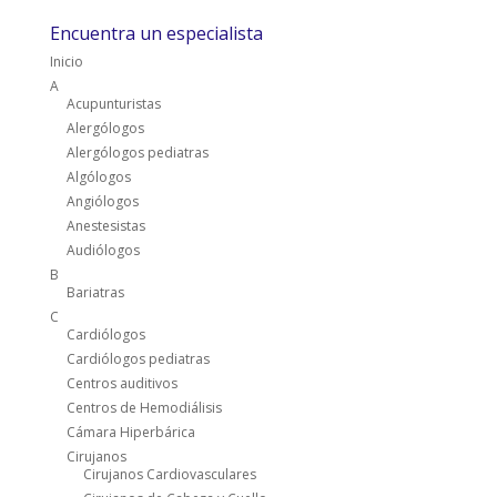
Encuentra un especialista
Inicio
A
Acupunturistas
Alergólogos
Alergólogos pediatras
Algólogos
Angiólogos
Anestesistas
Audiólogos
B
Bariatras
C
Cardiólogos
Cardiólogos pediatras
Centros auditivos
Centros de Hemodiálisis
Cámara Hiperbárica
Cirujanos
Cirujanos Cardiovasculares