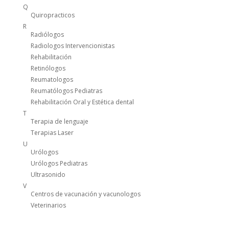
Q
Quiropracticos
R
Radiólogos
Radiologos Intervencionistas
Rehabilitación
Retinólogos
Reumatologos
Reumatólogos Pediatras
Rehabilitación Oral y Estética dental
T
Terapia de lenguaje
Terapias Laser
U
Urólogos
Urólogos Pediatras
Ultrasonido
V
Centros de vacunación y vacunologos
Veterinarios