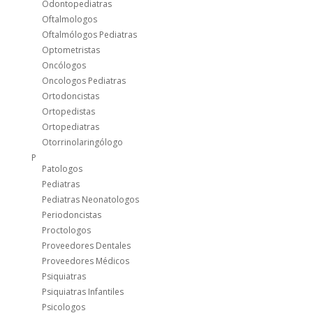
Odontopediatras
Oftalmologos
Oftalmólogos Pediatras
Optometristas
Oncólogos
Oncologos Pediatras
Ortodoncistas
Ortopedistas
Ortopediatras
Otorrinolaringólogo
P
Patologos
Pediatras
Pediatras Neonatologos
Periodoncistas
Proctologos
Proveedores Dentales
Proveedores Médicos
Psiquiatras
Psiquiatras Infantiles
Psicologos