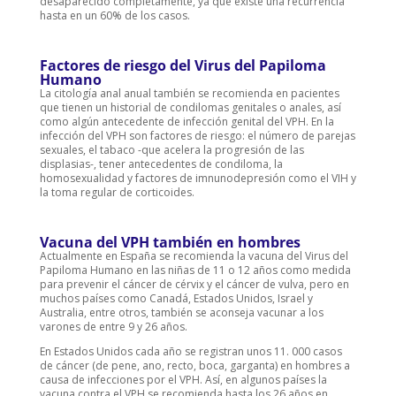
desaparecido completamente, ya que existe una recurrencia
hasta en un 60% de los casos.
Factores de riesgo del Virus del Papiloma
Humano
La citología anal anual también se recomienda en pacientes
que tienen un historial de condilomas genitales o anales, así
como algún antecedente de infección genital del VPH. En la
infección del VPH son factores de riesgo: el número de parejas
sexuales, el tabaco -que acelera la progresión de las
displasias-, tener antecedentes de condiloma, la
homosexualidad y factores de imnunodepresión como el VIH y
la toma regular de corticoides.
Vacuna del VPH también en hombres
Actualmente en España se recomienda la vacuna del Virus del
Papiloma Humano en las niñas de 11 o 12 años como medida
para prevenir el cáncer de cérvix y el cáncer de vulva, pero en
muchos países como Canadá, Estados Unidos, Israel y
Australia, entre otros, también se aconseja vacunar a los
varones de entre 9 y 26 años.
En Estados Unidos cada año se registran unos 11. 000 casos
de cáncer (de pene, ano, recto, boca, garganta) en hombres a
causa de infecciones por el VPH. Así, en algunos países la
vacuna contra el VPH se recomienda hasta los 26 años en