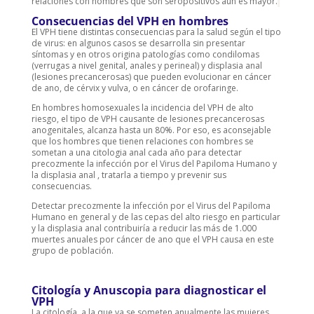
relaciones con hombres que son seropositivos aún es mayor.
Consecuencias del VPH en hombres
El VPH tiene distintas consecuencias para la salud según el tipo
de virus: en algunos casos se desarrolla sin presentar
síntomas y en otros origina patologías como condilomas
(verrugas a nivel genital, anales y perineal) y displasia anal
(lesiones precancerosas) que pueden evolucionar en cáncer
de ano, de cérvix y vulva, o en cáncer de orofaringe.
En hombres homosexuales la incidencia del VPH de alto
riesgo, el tipo de VPH causante de lesiones precancerosas
anogenitales, alcanza hasta un 80%. Por eso, es aconsejable
que los hombres que tienen relaciones con hombres se
sometan a una citologia anal cada año para detectar
precozmente la infección por el Virus del Papiloma Humano y
la displasia anal , tratarla a tiempo y prevenir sus
consecuencias.
Detectar precozmente la infección por el Virus del Papiloma
Humano en general y de las cepas del alto riesgo en particular
y la displasia anal contribuiría a reducir las más de 1.000
muertes anuales por cáncer de ano que el VPH causa en este
grupo de población.
Citología y Anuscopia para diagnosticar el
VPH
La citología, a la que ya se someten anualmente las mujeres