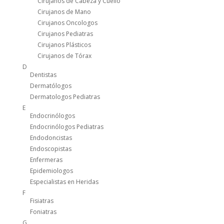
Cirujanos de Cabeza y Cuello
Cirujanos de Mano
Cirujanos Oncologos
Cirujanos Pediatras
Cirujanos Plásticos
Cirujanos de Tórax
D
Dentistas
Dermatólogos
Dermatologos Pediatras
E
Endocrinólogos
Endocrinólogos Pediatras
Endodoncistas
Endoscopistas
Enfermeras
Epidemiologos
Especialistas en Heridas
F
Fisiatras
Foniatras
G