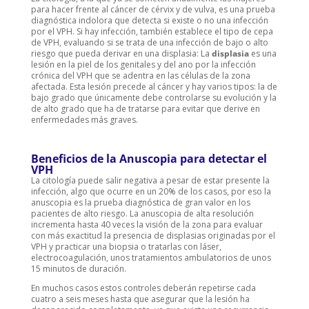
para hacer frente al cáncer de cérvix y de vulva, es una prueba
diagnóstica indolora que detecta si existe o no una infección
por el VPH. Si hay infección, también establece el tipo de cepa
de VPH, evaluando si se trata de una infección de bajo o alto
riesgo que pueda derivar en una displasia: La
displasia
es una
lesión en la piel de los genitales y del ano por la infección
crónica del VPH que se adentra en las células de la zona
afectada. Esta lesión precede al cáncer y hay varios tipos: la de
bajo grado que únicamente debe controlarse su evolución y la
de alto grado que ha de tratarse para evitar que derive en
enfermedades más graves.
Beneficios de la Anuscopia para detectar el
VPH
La citología puede salir negativa a pesar de estar presente la
infección, algo que ocurre en un 20% de los casos, por eso la
anuscopia es la prueba diagnóstica de gran valor en los
pacientes de alto riesgo. La anuscopia de alta resolución
incrementa hasta 40 veces la visión de la zona para evaluar
con más exactitud la presencia de displasias originadas por el
VPH y practicar una biopsia o tratarlas con láser,
electrocoagulación, unos tratamientos ambulatorios de unos
15 minutos de duración.
En muchos casos estos controles deberán repetirse cada
cuatro a seis meses hasta que asegurar que la lesión ha