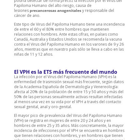
podría detectar de forma precoz la infección por el Virus del
Papiloma Humano del alto riesgo, causa de
lesiones
precancerosas anogenitales
y responsable del
cáncer de ano.
Este tipo de Virus del Papiloma Humano tiene una incendencia
de entre el 60 y el 80% entre hombres que mantienen
relaciones con hombres. Ante estas cifras, en países como
Canadá, Australia y Estados Unidos se recomienda la vacuna
contra el Virus del Papiloma Humano en los varones de 9 y 26
años, mientras que en nuestro país sólo se lleva a cabo en las
niñas de 11 y 12 años.
El VPH es la ETS más frecuente del mundo
La infección por el Virus del Papiloma Humano (VPH) es la
enfermedad de trasmisión sexual más frecuente, según datos
de la Academia Española de Dermatología y Venereología:
afecta al 20% de la población de entre 15 y 50 años y más del
50% de las personas sexualmente activas resultan infectadas
al menos una vez en su vida por el VPH a través del contacto
sexual genital, anal y oro-genital.
El mayor pico de prevalencia del Virus del Papiloma Humano
(VPH) se registra en mujeres de entre 20 y 24 años y en
hombres de entre 25 y 35 años. Más concretamente, la mayor
incidencia de infecciones por el VPH se encuentra en hombres
que tienen relaciones con hombres, y en hombres que tienen