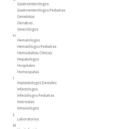
Gastroenterólogos
Gastroenterólogos Pediatras
Genetistas
Geriatras
Ginecólogos
H
Hematologos
Hematólogos Pediatras
Hemodialisis Clínicas
Hepatologos
Hospitales
Homeopatas
I
Implantologos Dentales
Infectologos
Infectólogos Pediatras
Internistas
Inmunologos
L
Laboratorios
M