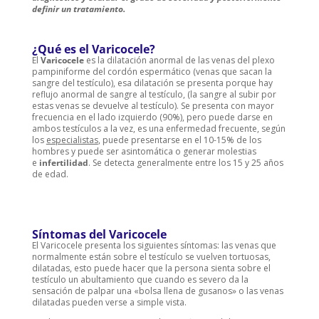
definir un tratamiento.
¿Qué es el Varicocele?
El
Varicocele
es la dilatación anormal de las venas del plexo
pampiniforme del cordón espermático (venas que sacan la
sangre del testículo), esa dilatación se presenta porque hay
reflujo anormal de sangre al testículo, (la sangre al subir por
estas venas se devuelve al testículo). Se presenta con mayor
frecuencia en el lado izquierdo (90%), pero puede darse en
ambos testículos a la vez, es una enfermedad frecuente, según
los
especialistas
, puede presentarse en el 10-15% de los
hombres y puede ser asintomática o generar molestias
e
infertilidad
. Se detecta generalmente entre los 15 y 25 años
de edad.
Síntomas del Varicocele
El Varicocele presenta los siguientes síntomas: las venas que
normalmente están sobre el testículo se vuelven tortuosas,
dilatadas, esto puede hacer que la persona sienta sobre el
testículo un abultamiento que cuando es severo da la
sensación de palpar una «bolsa llena de gusanos» o las venas
dilatadas pueden verse a simple vista.