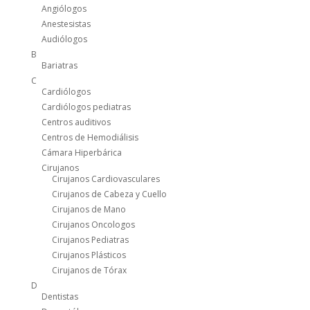
Angiólogos
Anestesistas
Audiólogos
B
Bariatras
C
Cardiólogos
Cardiólogos pediatras
Centros auditivos
Centros de Hemodiálisis
Cámara Hiperbárica
Cirujanos
Cirujanos Cardiovasculares
Cirujanos de Cabeza y Cuello
Cirujanos de Mano
Cirujanos Oncologos
Cirujanos Pediatras
Cirujanos Plásticos
Cirujanos de Tórax
D
Dentistas