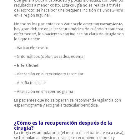
que genera poca incapacidad y pocas molestias, con buenos
resultados a menor costo. Esta cirugía no se realiza a través
del escroto, se hace por una pequeña incisión de unos 3-4cm
en la región inguinal.
No todos los pacientes con Varicocele ameritan
tratamiento
,
hay gran debate en la literatura médica de cuándo tratar esta
enfermedad, los pacientes con indicación clara de cirugía son
los que tienen:
– Varicocele severo
– Sintomáticos (dolor, pesadez, edema)
–
Infertilidad
– Alteración en el crecimiento testicular
– Atrofia testicular
– Alteración en el espermograma
En pacientes que no se operan se recomienda vigilancia con
espermograma y ecografía testicular periódica.
¿Cómo es la recuperación después de la
cirugía?
La cirugía es ambulatoria, (el mismo día el paciente va a casa),
se formulan analgésicos orales, se recomienda reposo y