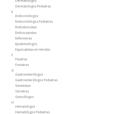
Dermatólogos
Dermatologos Pediatras
E
Endocrinólogos
Endocrinólogos Pediatras
Endodoncistas
Endoscopistas
Enfermeras
Epidemiologos
Especialistas en Heridas
F
Fisiatras
Foniatras
G
Gastroenterólogos
Gastroenterólogos Pediatras
Genetistas
Geriatras
Ginecólogos
H
Hematologos
Hematólogos Pediatras