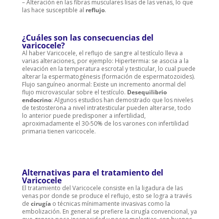
– Alteración en las fibras musculares lisas de las venas, lo que
las hace susceptible al
reflujo
.
¿Cuáles son las consecuencias del
varicocele?
Al haber Varicocele, el reflujo de sangre al testículo lleva a
varias alteraciones, por ejemplo: Hipertermia: se asocia a la
elevación en la temperatura escrotal y testicular, lo cual puede
alterar la espermatogénesis (formación de espermatozoides).
Flujo sanguíneo anormal: Existe un incremento anormal del
flujo microvascular sobre el testículo.
Desequilibrio
endocrino
: Algunos estudios han demostrado que los niveles
de testosterona a nivel intratesticular pueden alterarse, todo
lo anterior puede predisponer a infertilidad,
aproximadamente el 30-50% de los varones con infertilidad
primaria tienen varicocele.
Alternativas para el tratamiento del
Varicocele
El tratamiento del Varicocele consiste en la ligadura de las
venas por donde se produce el reflujo, esto se logra a través
de
cirugía
o técnicas mínimamente invasivas como la
embolización. En general se prefiere la cirugía convencional, ya