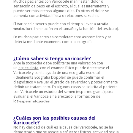
Muchos pacientes con Varicocele manifiestan dolor o
sensación de peso en el escroto, el cual es intermitente y
puede ser más intenso algunos días. En otros el dolor se
aumenta con actividad física o relaciones sexuales.
El Varicocele severo puede con el tiempo llevar a
atrofia
testicular
(disminución en el tamaño y la función del testículo).
En muchos pacientes es completamente asintomático y se
detecta mediante exámenes como la ecografía
¿Cómo saber si tengo varicocele?
Ante la sospecha debe solicitarse una valoración con
un
especialista
, con el examen físico puede detectarse el
Varicocele y con la ayuda de una ecografía escrotal
(idealmente Ecografía Doppler) se puede confirmar el
diagnóstico y evaluar el grado de severidad y posteriormente
definir un tratamiento. En algunos casos se solicita al paciente
con Varicocele un estudio del semen (espermograma) para
evaluar si el Varicocele ha afectado la formación de
los
espermatozoides
.
¿Cuáles son las posibles causas del
Varicocele?
No hay claridad de cuál es la causa del Varicocele, no se ha
demostrado que se asocie a esfuerzos físicos, actividad sexual