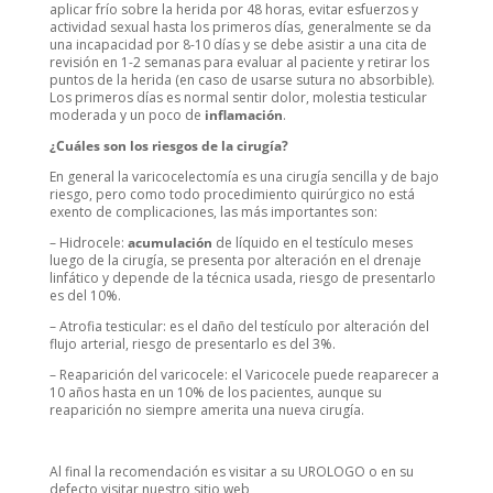
aplicar frío sobre la herida por 48 horas, evitar esfuerzos y
actividad sexual hasta los primeros días, generalmente se da
una incapacidad por 8-10 días y se debe asistir a una cita de
revisión en 1-2 semanas para evaluar al paciente y retirar los
puntos de la herida (en caso de usarse sutura no absorbible).
Los primeros días es normal sentir dolor, molestia testicular
moderada y un poco de
inflamación
.
¿Cuáles son los riesgos de la cirugía?
En general la varicocelectomía es una cirugía sencilla y de bajo
riesgo, pero como todo procedimiento quirúrgico no está
exento de complicaciones, las más importantes son:
– Hidrocele:
acumulación
de líquido en el testículo meses
luego de la cirugía, se presenta por alteración en el drenaje
linfático y depende de la técnica usada, riesgo de presentarlo
es del 10%.
– Atrofia testicular: es el daño del testículo por alteración del
flujo arterial, riesgo de presentarlo es del 3%.
– Reaparición del varicocele: el Varicocele puede reaparecer a
10 años hasta en un 10% de los pacientes, aunque su
reaparición no siempre amerita una nueva cirugía.
Al final la recomendación es visitar a su UROLOGO o en su
defecto visitar nuestro sitio web