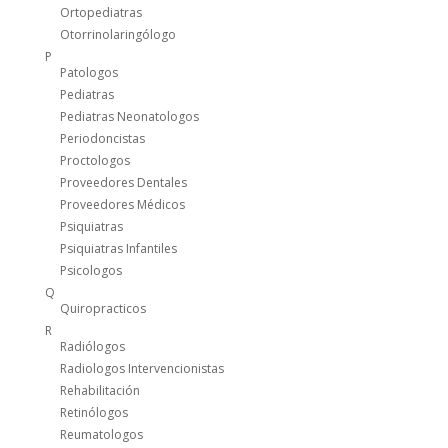
Ortopediatras
Otorrinolaringólogo
P
Patologos
Pediatras
Pediatras Neonatologos
Periodoncistas
Proctologos
Proveedores Dentales
Proveedores Médicos
Psiquiatras
Psiquiatras Infantiles
Psicologos
Q
Quiropracticos
R
Radiólogos
Radiologos Intervencionistas
Rehabilitación
Retinólogos
Reumatologos