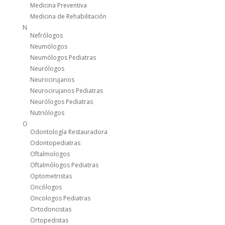
Medicina Preventiva
Medicina de Rehabilitación
N
Nefrólogos
Neumólogos
Neumólogos Pediatras
Neurólogos
Neurocirujanos
Neurocirujanos Pediatras
Neurólogos Pediatras
Nutriólogos
O
Odontología Restauradora
Odontopediatras
Oftalmologos
Oftalmólogos Pediatras
Optometristas
Oncólogos
Oncologos Pediatras
Ortodoncistas
Ortopedistas