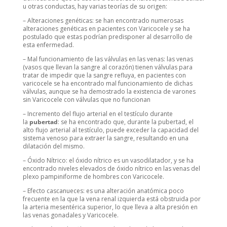
u otras conductas, hay varias teorías de su origen:
– Alteraciones genéticas: se han encontrado numerosas
alteraciones genéticas en pacientes con Varicocele y se ha
postulado que estas podrían predisponer al desarrollo de
esta enfermedad.
– Mal funcionamiento de las válvulas en las venas: las venas
(vasos que llevan la sangre al corazón) tienen válvulas para
tratar de impedir que la sangre refluya, en pacientes con
varicocele se ha encontrado mal funcionamiento de dichas
válvulas, aunque se ha demostrado la existencia de varones
sin Varicocele con válvulas que no funcionan
– Incremento del flujo arterial en el testículo durante
la
pubertad
: se ha encontrado que, durante la pubertad, el
alto flujo arterial al testículo, puede exceder la capacidad del
sistema venoso para extraer la sangre, resultando en una
dilatación del mismo.
– Óxido Nítrico: el óxido nítrico es un vasodilatador, y se ha
encontrado niveles elevados de óxido nítrico en las venas del
plexo pampiniforme de hombres con Varicocele.
– Efecto cascanueces: es una alteración anatómica poco
frecuente en la que la vena renal izquierda está obstruida por
la arteria mesentérica superior, lo que lleva a alta presión en
las venas gonadales y Varicocele.