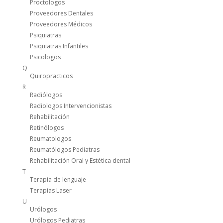
Proctologos
Proveedores Dentales
Proveedores Médicos
Psiquiatras
Psiquiatras Infantiles
Psicologos
Q
Quiropracticos
R
Radiólogos
Radiologos Intervencionistas
Rehabilitación
Retinólogos
Reumatologos
Reumatólogos Pediatras
Rehabilitación Oral y Estética dental
T
Terapia de lenguaje
Terapias Laser
U
Urólogos
Urólogos Pediatras