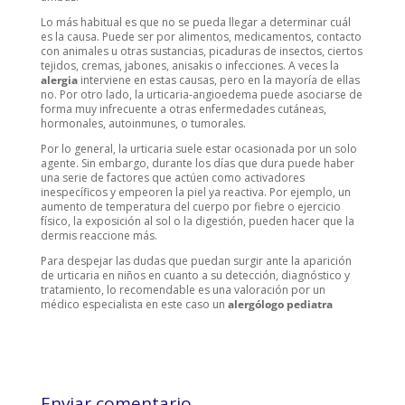
Lo más habitual es que no se pueda llegar a determinar cuál
es la causa. Puede ser por alimentos, medicamentos, contacto
con animales u otras sustancias, picaduras de insectos, ciertos
tejidos, cremas, jabones, anisakis o infecciones. A veces la
alergia
interviene en estas causas, pero en la mayoría de ellas
no. Por otro lado, la urticaria-angioedema puede asociarse de
forma muy infrecuente a otras enfermedades cutáneas,
hormonales, autoinmunes, o tumorales.
Por lo general, la urticaria suele estar ocasionada por un solo
agente. Sin embargo, durante los días que dura puede haber
una serie de factores que actúen como activadores
inespecíficos y empeoren la piel ya reactiva. Por ejemplo, un
aumento de temperatura del cuerpo por fiebre o ejercicio
físico, la exposición al sol o la digestión, pueden hacer que la
dermis reaccione más.
Para despejar las dudas que puedan surgir ante la aparición
de urticaria en niños en cuanto a su detección, diagnóstico y
tratamiento, lo recomendable es una valoración por un
médico especialista en este caso un
alergólogo pediatra
Enviar comentario