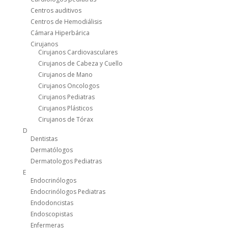
Centros auditivos
Centros de Hemodiálisis
Cámara Hiperbárica
Cirujanos
Cirujanos Cardiovasculares
Cirujanos de Cabeza y Cuello
Cirujanos de Mano
Cirujanos Oncologos
Cirujanos Pediatras
Cirujanos Plásticos
Cirujanos de Tórax
D
Dentistas
Dermatólogos
Dermatologos Pediatras
E
Endocrinólogos
Endocrinólogos Pediatras
Endodoncistas
Endoscopistas
Enfermeras