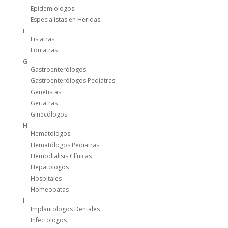
Epidemiologos
Especialistas en Heridas
F
Fisiatras
Foniatras
G
Gastroenterólogos
Gastroenterólogos Pediatras
Genetistas
Geriatras
Ginecólogos
H
Hematologos
Hematólogos Pediatras
Hemodialisis Clínicas
Hepatologos
Hospitales
Homeopatas
I
Implantologos Dentales
Infectologos