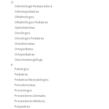
O
Odontología Restauradora
Odontopediatras
Oftalmologos
Oftalmólogos Pediatras
Optometristas
Oncólogos
Oncologos Pediatras
Ortodoncistas
Ortopedistas
Ortopediatras
Otorrinolaringólogo
P
Patologos
Pediatras
Pediatras Neonatologos
Periodoncistas
Proctologos
Proveedores Dentales
Proveedores Médicos
Psiquiatras