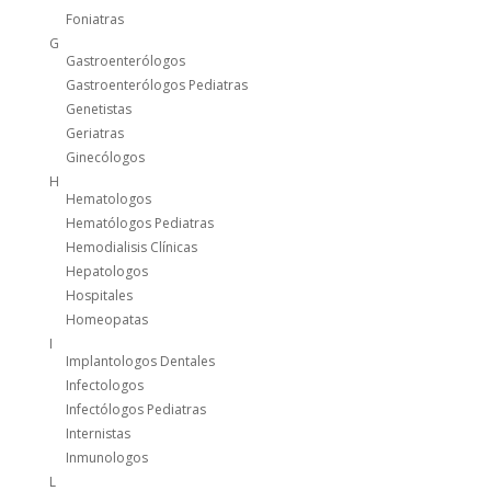
Foniatras
G
Gastroenterólogos
Gastroenterólogos Pediatras
Genetistas
Geriatras
Ginecólogos
H
Hematologos
Hematólogos Pediatras
Hemodialisis Clínicas
Hepatologos
Hospitales
Homeopatas
I
Implantologos Dentales
Infectologos
Infectólogos Pediatras
Internistas
Inmunologos
L