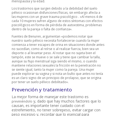
menopausia y la edad.
Los trastornos que surgen debido a la debilidad del suelo
pélvico ocasionan disfunciones físicas, sin embargo afecta a
las mujeres con un grave trauma psicológico . «Al menos 4 de
cada 10 mujeres sufren alguno de estos síntomas con efectos
psicológicos en forma de pérdida de autoestima, problemas
dentro de la pareja o falta de confianza».
Fuentes de Benuren, argumentan «podemos notar que
nuestro suelo pélvico necesita fortalecerse cuando la mujer
comienza a tener escapes de orina en situaciones donde antes
no sucedían, como al reírse o al realizar fuerza, bien sea un
deporte o al levantar peso. Al notar que no sujeta bien el
tampón, este se mueve o se sale y tiene que cambiar la talla,
aunque su flujo menstrual siga siendo el mismo, o cuando
mantiene relaciones sexuales la fricción en la penetración no
se siente igual, tanto la mujer como la pareja. Una mujer
puede explorar su vagina y si nota un bulto que antes no tenía
es un claro signo de un principio de prolapso, que se origina
por tener un suelo pélvico debilitado».
Prevención y tratamiento
La mejor forma de manejar este trastorno es
y, dado que hay muchos factores que lo
previniéndolo
causan, es importante tener cuidado con el
estreñimiento, no tener sobrepeso, evitar cargar con
peso excesivo y, recordar que lo esencial pa
ra