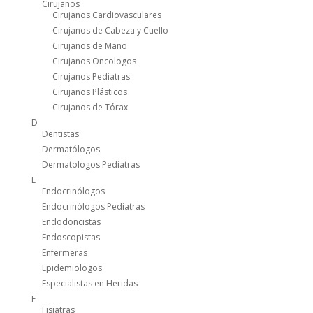
Cirujanos
Cirujanos Cardiovasculares
Cirujanos de Cabeza y Cuello
Cirujanos de Mano
Cirujanos Oncologos
Cirujanos Pediatras
Cirujanos Plásticos
Cirujanos de Tórax
D
Dentistas
Dermatólogos
Dermatologos Pediatras
E
Endocrinólogos
Endocrinólogos Pediatras
Endodoncistas
Endoscopistas
Enfermeras
Epidemiologos
Especialistas en Heridas
F
Fisiatras