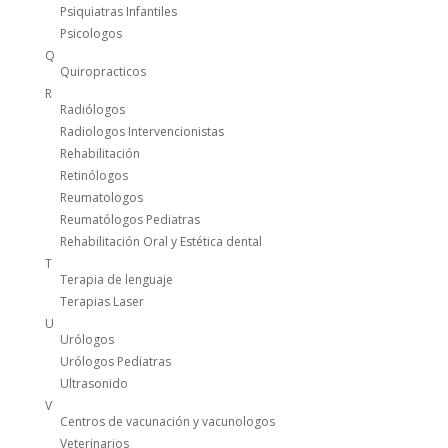
Psiquiatras Infantiles
Psicologos
Q
Quiropracticos
R
Radiólogos
Radiologos Intervencionistas
Rehabilitación
Retinólogos
Reumatologos
Reumatólogos Pediatras
Rehabilitación Oral y Estética dental
T
Terapia de lenguaje
Terapias Laser
U
Urólogos
Urólogos Pediatras
Ultrasonido
V
Centros de vacunación y vacunologos
Veterinarios