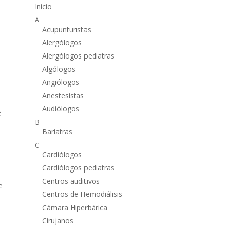
Inicio
A
Acupunturistas
Alergólogos
Alergólogos pediatras
Algólogos
Angiólogos
Anestesistas
Audiólogos
e
B
Bariatras
C
Cardiólogos
Cardiólogos pediatras
Centros auditivos
e
Centros de Hemodiálisis
Cámara Hiperbárica
Cirujanos