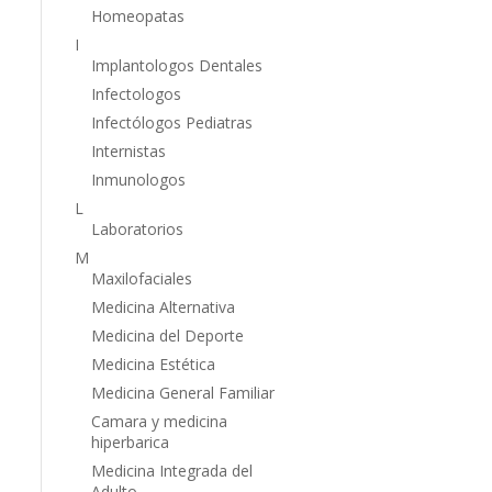
Homeopatas
I
Implantologos Dentales
Infectologos
Infectólogos Pediatras
Internistas
Inmunologos
L
Laboratorios
M
Maxilofaciales
Medicina Alternativa
Medicina del Deporte
Medicina Estética
Medicina General Familiar
Camara y medicina
hiperbarica
Medicina Integrada del
Adulto