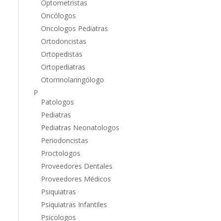
Optometristas
Oncólogos
Oncologos Pediatras
Ortodoncistas
Ortopedistas
Ortopediatras
Otorrinolaringólogo
P
Patologos
Pediatras
Pediatras Neonatologos
Periodoncistas
Proctologos
Proveedores Dentales
Proveedores Médicos
Psiquiatras
Psiquiatras Infantiles
Psicologos