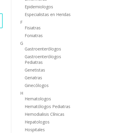
Epidemiologos
Especialistas en Heridas
F
Fisiatras
Foniatras
G
Gastroenterólogos
Gastroenterólogos
Pediatras
Genetistas
Geriatras
Ginecólogos
H
Hematologos
Hematólogos Pediatras
Hemodialisis Clínicas
Hepatologos
Hospitales