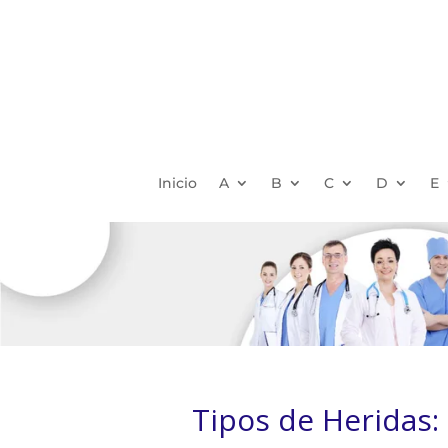
Inicio
A
B
C
D
E
Tipos de Heridas: