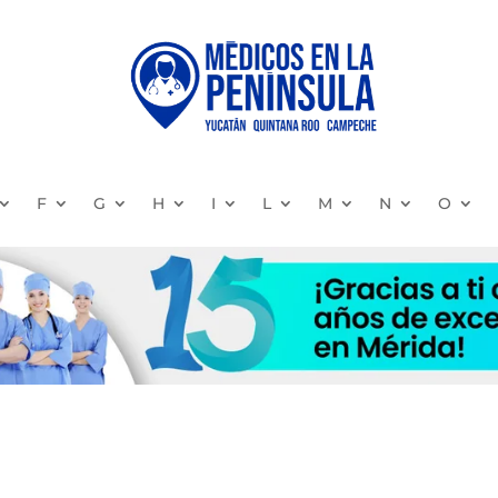
F
G
H
I
L
M
N
O