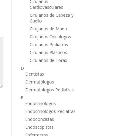
Cirujanos
Cardiovasculares
Cirujanos de Cabeza y
Cuello
Cirujanos de Mano
Cirujanos Oncologos
Cirujanos Pediatras
Cirujanos Plásticos
Cirujanos de Tórax
D
Dentistas
Dermatólogos
Dermatologos Pediatras
E
Endocrinólogos
Endocrinólogos Pediatras
Endodoncistas
Endoscopistas
Enfermeras