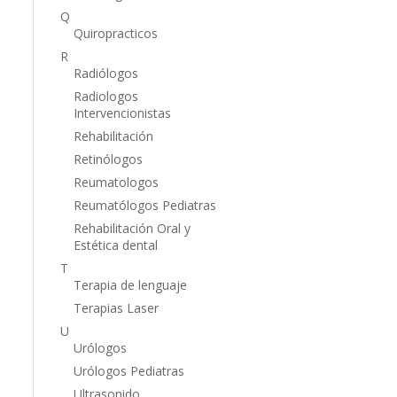
Q
Quiropracticos
R
Radiólogos
Radiologos
Intervencionistas
Rehabilitación
Retinólogos
Reumatologos
Reumatólogos Pediatras
Rehabilitación Oral y
Estética dental
T
Terapia de lenguaje
Terapias Laser
U
Urólogos
Urólogos Pediatras
Ultrasonido