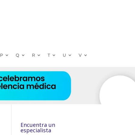
P
Q
R
T
U
V
Encuentra un
especialista