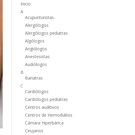
Inicio
A
Acupunturistas
Alergólogos
Alergólogos pediatras
Algólogos
Angiólogos
Anestesistas
Audiólogos
B
Bariatras
C
Cardiólogos
Cardiólogos pediatras
Centros auditivos
Centros de Hemodiálisis
Cámara Hiperbárica
Cirujanos