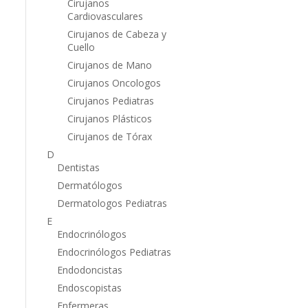
Cirujanos
Cardiovasculares
Cirujanos de Cabeza y
Cuello
Cirujanos de Mano
Cirujanos Oncologos
Cirujanos Pediatras
Cirujanos Plásticos
Cirujanos de Tórax
D
Dentistas
Dermatólogos
Dermatologos Pediatras
E
Endocrinólogos
Endocrinólogos Pediatras
Endodoncistas
Endoscopistas
Enfermeras