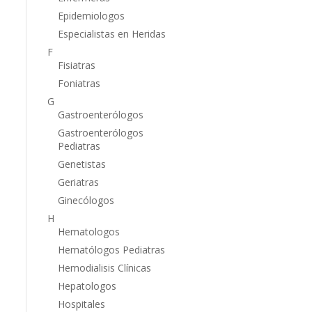
Epidemiologos
Especialistas en Heridas
F
Fisiatras
Foniatras
G
Gastroenterólogos
Gastroenterólogos
Pediatras
Genetistas
Geriatras
Ginecólogos
H
Hematologos
Hematólogos Pediatras
Hemodialisis Clínicas
Hepatologos
Hospitales