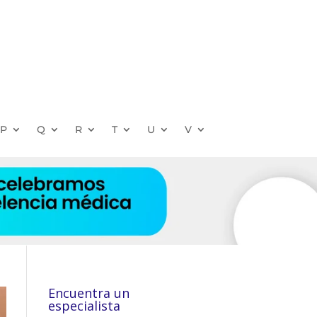
P
Q
R
T
U
V
Encuentra un
especialista