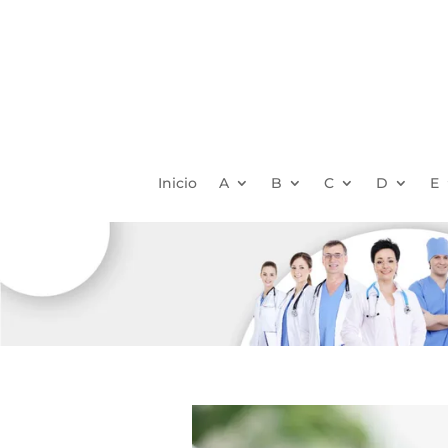
Inicio
A
B
C
D
E