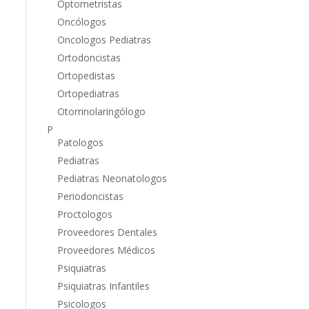
Optometristas
Oncólogos
Oncologos Pediatras
Ortodoncistas
Ortopedistas
Ortopediatras
Otorrinolaringólogo
P
Patologos
Pediatras
Pediatras Neonatologos
Periodoncistas
Proctologos
Proveedores Dentales
Proveedores Médicos
Psiquiatras
Psiquiatras Infantiles
Psicologos