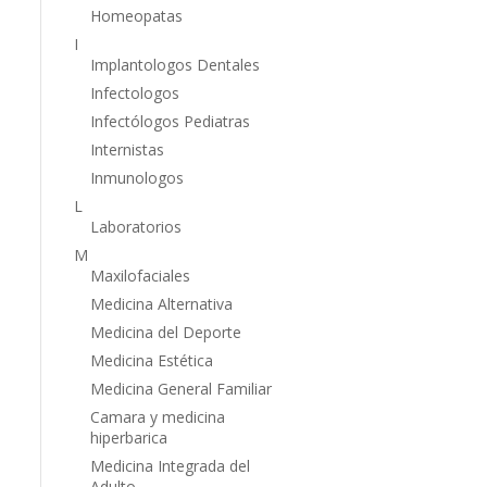
Homeopatas
I
Implantologos Dentales
Infectologos
Infectólogos Pediatras
Internistas
Inmunologos
L
Laboratorios
M
Maxilofaciales
Medicina Alternativa
Medicina del Deporte
Medicina Estética
Medicina General Familiar
Camara y medicina
hiperbarica
Medicina Integrada del
Adulto