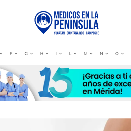
F
G
H
I
L
M
N
O