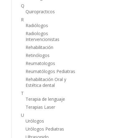
Q
Quiropracticos
R
Radiólogos
Radiologos
Intervencionistas
Rehabilitación
Retinólogos
Reumatologos
Reumatólogos Pediatras
Rehabilitación Oral y
Estética dental
T
Terapia de lenguaje
Terapias Laser
U
Urólogos
Urólogos Pediatras
Ultrasonido