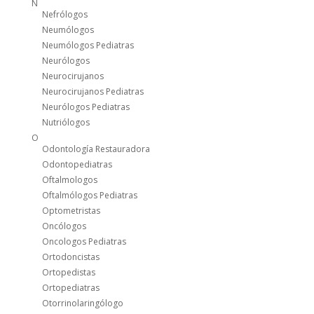
N
Nefrólogos
Neumólogos
Neumólogos Pediatras
Neurólogos
Neurocirujanos
Neurocirujanos Pediatras
Neurólogos Pediatras
Nutriólogos
O
Odontología Restauradora
Odontopediatras
Oftalmologos
Oftalmólogos Pediatras
Optometristas
Oncólogos
Oncologos Pediatras
Ortodoncistas
Ortopedistas
Ortopediatras
Otorrinolaringólogo