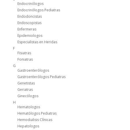
Endocrinólogos
Endocrinólogos Pediatras
Endodoncistas
Endoscopistas
Enfermeras
Epidemiologos
Especialistas en Heridas
F
Fisiatras
Foniatras
G
Gastroenterólogos
Gastroenterólogos Pediatras
Genetistas
Geriatras
Ginecólogos
H
Hematologos
Hematólogos Pediatras
Hemodialisis Clínicas
Hepatologos