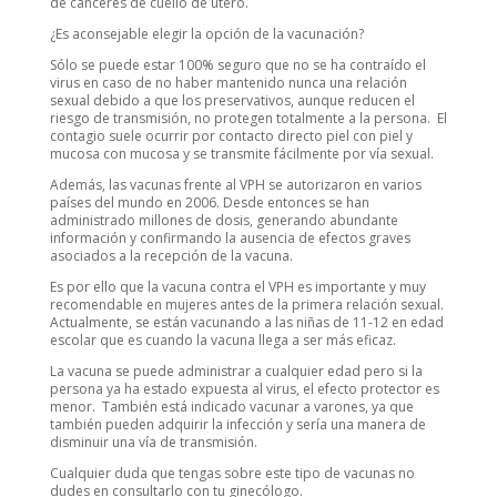
de cánceres de cuello de útero.
¿Es aconsejable elegir la opción de la vacunación?
Sólo se puede estar 100% seguro que no se ha contraído el
virus en caso de no haber mantenido nunca una relación
sexual debido a que los preservativos, aunque reducen el
riesgo de transmisión, no protegen totalmente a la persona. El
contagio suele ocurrir por contacto directo piel con piel y
mucosa con mucosa y se transmite fácilmente por vía sexual.
Además, las vacunas frente al VPH se autorizaron en varios
países del mundo en 2006. Desde entonces se han
administrado millones de dosis, generando abundante
información y confirmando la ausencia de efectos graves
asociados a la recepción de la vacuna.
Es por ello que la vacuna contra el VPH es importante y muy
recomendable en mujeres antes de la primera relación sexual.
Actualmente, se están vacunando a las niñas de 11-12 en edad
escolar que es cuando la vacuna llega a ser más eficaz.
La vacuna se puede administrar a cualquier edad pero si la
persona ya ha estado expuesta al virus, el efecto protector es
menor. También está indicado vacunar a varones, ya que
también pueden adquirir la infección y sería una manera de
disminuir una vía de transmisión.
Cualquier duda que tengas sobre este tipo de vacunas no
dudes en consultarlo con tu ginecólogo.