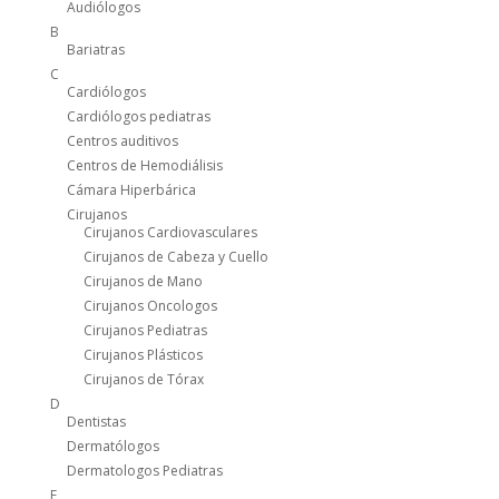
Audiólogos
B
Bariatras
C
Cardiólogos
Cardiólogos pediatras
Centros auditivos
Centros de Hemodiálisis
Cámara Hiperbárica
Cirujanos
Cirujanos Cardiovasculares
Cirujanos de Cabeza y Cuello
Cirujanos de Mano
Cirujanos Oncologos
Cirujanos Pediatras
Cirujanos Plásticos
Cirujanos de Tórax
D
Dentistas
Dermatólogos
Dermatologos Pediatras
E