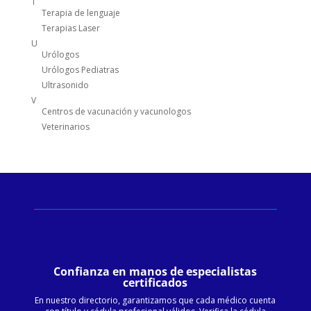
T
Terapia de lenguaje
Terapias Laser
U
Urólogos
Urólogos Pediatras
Ultrasonido
V
Centros de vacunación y vacunologos
Veterinarios
Confianza en manos de especialistas
certificados
En nuestro directorio, garantizamos que cada médico cuenta