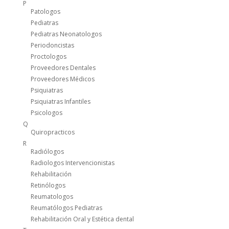
P
Patologos
Pediatras
Pediatras Neonatologos
Periodoncistas
Proctologos
Proveedores Dentales
Proveedores Médicos
Psiquiatras
Psiquiatras Infantiles
Psicologos
Q
Quiropracticos
R
Radiólogos
Radiologos Intervencionistas
Rehabilitación
Retinólogos
Reumatologos
Reumatólogos Pediatras
Rehabilitación Oral y Estética dental