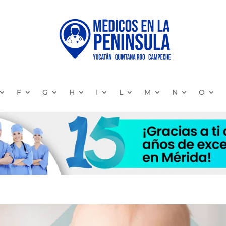
F
G
H
I
L
M
N
O