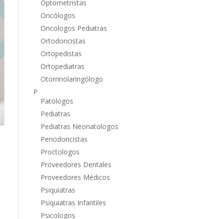
Optometristas
Oncólogos
Oncologos Pediatras
Ortodoncistas
Ortopedistas
Ortopediatras
Otorrinolaringólogo
P
Patologos
Pediatras
Pediatras Neonatologos
Periodoncistas
Proctologos
Proveedores Dentales
Proveedores Médicos
Psiquiatras
Psiquiatras Infantiles
Psicologos