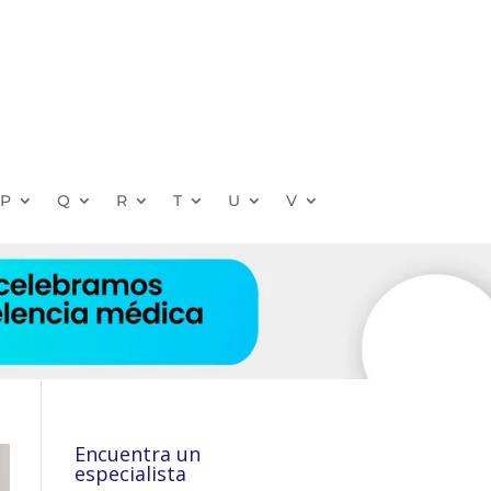
P
Q
R
T
U
V
Encuentra un
especialista