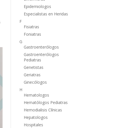
Epidemiologos
Especialistas en Heridas
F
s
Fisiatras
Foniatras
G
Gastroenterólogos
Gastroenterólogos
Pediatras
Genetistas
Geriatras
Ginecólogos
H
Hematologos
Hematólogos Pediatras
Hemodialisis Clínicas
Hepatologos
Hospitales