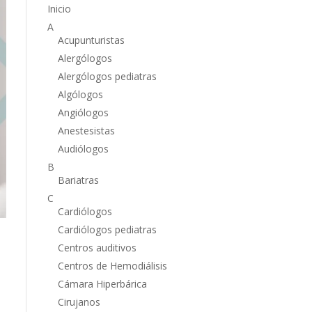
Inicio
A
Acupunturistas
Alergólogos
Alergólogos pediatras
Algólogos
Angiólogos
Anestesistas
Audiólogos
B
Bariatras
C
Cardiólogos
Cardiólogos pediatras
Centros auditivos
Centros de Hemodiálisis
Cámara Hiperbárica
Cirujanos