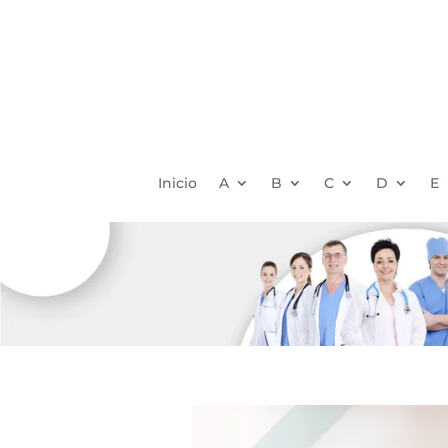
Inicio
A
B
C
D
E