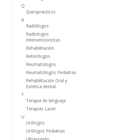
Q
Quiropracticos
R
Radiólogos
Radiologos
Intervencionistas
Rehabilitación
Retinólogos
Reumatologos
Reumatólogos Pediatras
Rehabilitación Oral y
Estética dental
T
Terapia de lenguaje
Terapias Laser
U
Urólogos
Urólogos Pediatras
Ultrasonido