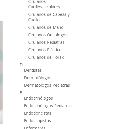
Cirujanos
Cardiovasculares
Cirujanos de Cabeza y
Cuello
Cirujanos de Mano
Cirujanos Oncologos
Cirujanos Pediatras
Cirujanos Plásticos
Cirujanos de Tórax
D
Dentistas
Dermatólogos
Dermatologos Pediatras
E
Endocrinólogos
Endocrinólogos Pediatras
Endodoncistas
Endoscopistas
Enfermeras