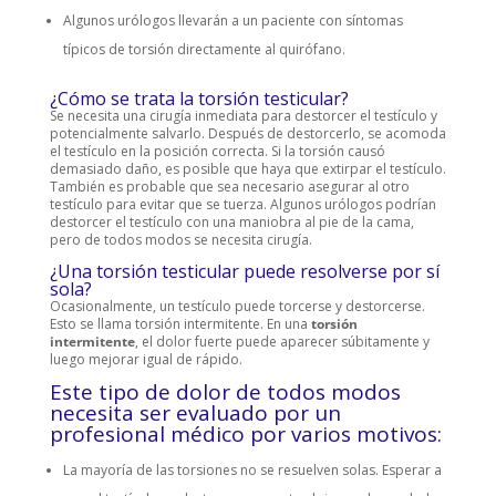
Algunos
urólogos
llevarán a un paciente con síntomas
típicos de torsión directamente al quirófano.
¿Cómo se trata la torsión testicular?
Se necesita una cirugía inmediata para destorcer el testículo y
potencialmente salvarlo. Después de destorcerlo, se acomoda
el testículo en la posición correcta. Si la torsión causó
demasiado daño, es posible que haya que extirpar el testículo.
También es probable que sea necesario asegurar al otro
testículo para evitar que se tuerza. Algunos
urólogos
podrían
destorcer el testículo con una maniobra al pie de la cama,
pero de todos modos se necesita cirugía.
¿Una torsión testicular puede resolverse por sí
sola?
Ocasionalmente, un testículo puede torcerse y destorcerse.
Esto se llama torsión intermitente. En una
torsión
intermitente
, el dolor fuerte puede aparecer súbitamente y
luego mejorar igual de rápido.
Este tipo de dolor de todos modos
necesita ser evaluado por un
profesional médico por varios motivos:
La mayoría de las torsiones no se resuelven solas. Esperar a