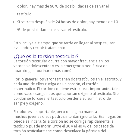
dolor, hay más de 90 % de posibilidades de salvar el
testículo.
Si se trata después de 24 horas de dolor, hay menos de 10
% de posibilidades de salvar el testículo.
Esto incluye el tiempo que se tarda en llegar al hospital, ser
evaluado y recibir tratamiento.
¿Qué es la torsión testicular?
La torsión testicular ocurre con mayor frecuencia en los
varones adolescentes y es la emergencia pediátrica del
aparato genitourinario más común.
Por lo general los varones tienen dos testículos en el escroto, y
cada uno de ellos cuelga de un cordón, el cordón
espermático. El cordón contiene estructuras importantes tales
como vasos sanguíneos que aportan oxígeno al testículo. Si el
cordón se torciera, el testículo perdería su suministro de
sangre y oxígeno.
El dolor es insoportable, pero de alguna manera
muchos jóvenes o sus padres intentan ignorarlo. Esa negación
puede salir cara. Si la torsión no se corrige rápidamente, el
testículo puede morir. Entre el 30 y el 40 % de los casos de
torsión testicular tiene como desenlace la pérdida del