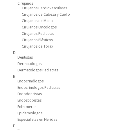
Cirujanos
Cirujanos Cardiovasculares
Cirujanos de Cabeza y Cuello
Cirujanos de Mano
Cirujanos Oncologos
Cirujanos Pediatras
Cirujanos Plásticos
Cirujanos de Tórax
D
Dentistas
Dermatólogos
Dermatologos Pediatras
E
Endocrinólogos
Endocrinólogos Pediatras
Endodoncistas
Endoscopistas
Enfermeras
Epidemiologos
Especialistas en Heridas
F