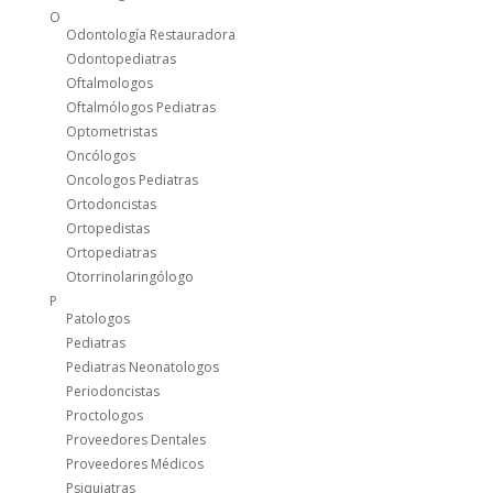
O
Odontología Restauradora
Odontopediatras
Oftalmologos
Oftalmólogos Pediatras
Optometristas
Oncólogos
Oncologos Pediatras
Ortodoncistas
Ortopedistas
Ortopediatras
Otorrinolaringólogo
P
Patologos
Pediatras
Pediatras Neonatologos
Periodoncistas
Proctologos
Proveedores Dentales
Proveedores Médicos
Psiquiatras