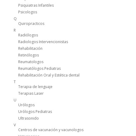
Psiquiatras Infantiles
Psicologos
Q
Quiropracticos
R
Radiólogos
Radiologos Intervencionistas
Rehabilitación
Retinólogos
Reumatologos
Reumatólogos Pediatras
Rehabilitación Oral y Estética dental
T
Terapia de lenguaje
Terapias Laser
U
Urólogos
Urólogos Pediatras
Ultrasonido
V
Centros de vacunación y vacunologos