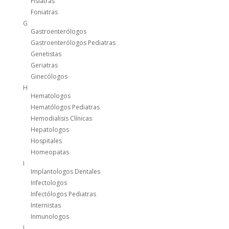
Fisiatras
Foniatras
G
Gastroenterólogos
Gastroenterólogos Pediatras
Genetistas
Geriatras
Ginecólogos
H
Hematologos
Hematólogos Pediatras
Hemodialisis Clínicas
Hepatologos
Hospitales
Homeopatas
I
Implantologos Dentales
Infectologos
Infectólogos Pediatras
Internistas
Inmunologos
L