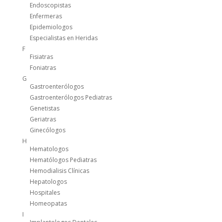
Endoscopistas
Enfermeras
Epidemiologos
Especialistas en Heridas
F
Fisiatras
Foniatras
G
Gastroenterólogos
Gastroenterólogos Pediatras
Genetistas
Geriatras
Ginecólogos
H
Hematologos
Hematólogos Pediatras
Hemodialisis Clínicas
Hepatologos
Hospitales
Homeopatas
I