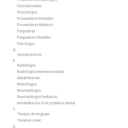
Periodoncistas
Proctologos
Proveedores Dentales
Proveedores Médicos
Psiquiatras
Psiquiatras Infantiles
Psicologos
Q
Quiropracticos
R
Radiólogos
Radiologos Intervencionistas
Rehabilitación
Retinólogos
Reumatologos
Reumatólogos Pediatras
Rehabilitación Oral y Estética dental
T
Terapia de lenguaje
Terapias Laser
U