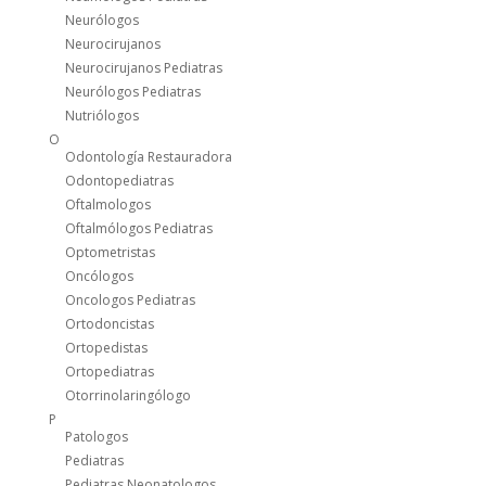
Neurólogos
Neurocirujanos
Neurocirujanos Pediatras
Neurólogos Pediatras
Nutriólogos
O
Odontología Restauradora
Odontopediatras
Oftalmologos
Oftalmólogos Pediatras
Optometristas
Oncólogos
Oncologos Pediatras
Ortodoncistas
Ortopedistas
Ortopediatras
Otorrinolaringólogo
P
Patologos
Pediatras
Pediatras Neonatologos