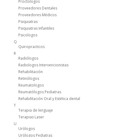
Proctologos
Proveedores Dentales
Proveedores Médicos
Psiquiatras
Psiquiatras Infantiles
Psicologos
Q
Quiropracticos
R
Radiólogos
Radiologos Intervencionistas
Rehabilitación
Retinólogos
Reumatologos
Reumatólogos Pediatras
Rehabilitación Oral y Estética dental
T
Terapia de lenguaje
Terapias Laser
U
Urólogos
Urólogos Pediatras