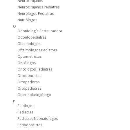
Neurocirujanos
Neurocirujanos Pediatras
Neurólogos Pediatras
Nutriólogos
O
Odontología Restauradora
Odontopediatras
Oftalmologos
Oftalmólogos Pediatras
Optometristas
Oncólogos
Oncologos Pediatras
Ortodoncistas
Ortopedistas
Ortopediatras
Otorrinolaringólogo
P
Patologos
Pediatras
Pediatras Neonatologos
Periodoncistas