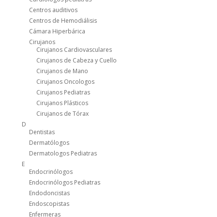
Centros auditivos
Centros de Hemodiálisis
Cámara Hiperbárica
Cirujanos
Cirujanos Cardiovasculares
Cirujanos de Cabeza y Cuello
Cirujanos de Mano
Cirujanos Oncologos
Cirujanos Pediatras
Cirujanos Plásticos
Cirujanos de Tórax
D
Dentistas
Dermatólogos
Dermatologos Pediatras
E
Endocrinólogos
Endocrinólogos Pediatras
Endodoncistas
Endoscopistas
Enfermeras