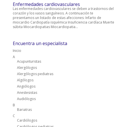
Enfermedades cardiovasculares
Las enfermedades cardiovasculares se deben a trastornos del
corazón y los vasos sanguíneos. A continuación te
presentamos un listado de estas afecciones: Infarto de
miocardio Cardiopatía isquémica Insuficiencia cardíaca Muerte
súbita Miocardiopatias Miocardiopatia...
Encuentra un especialista
Inicio
A
Acupunturistas
Alergólogos
Alergólogos pediatras
Algólogos
Angiólogos
Anestesistas
Audiólogos
B
Bariatras
C
Cardiólogos
Cardiólogos pediatras