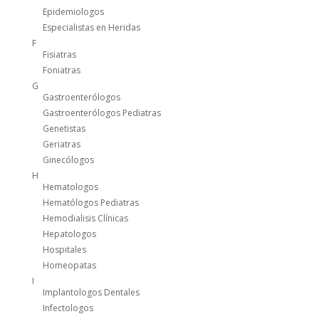
Epidemiologos
Especialistas en Heridas
F
Fisiatras
Foniatras
G
Gastroenterólogos
Gastroenterólogos Pediatras
Genetistas
Geriatras
Ginecólogos
H
Hematologos
Hematólogos Pediatras
Hemodialisis Clínicas
Hepatologos
Hospitales
Homeopatas
I
Implantologos Dentales
Infectologos