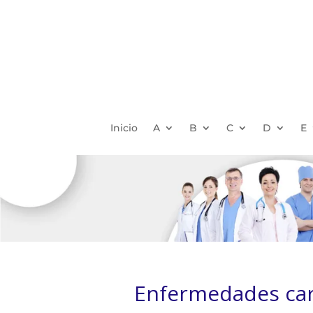
Inicio
A
B
C
D
E
Enfermedades car