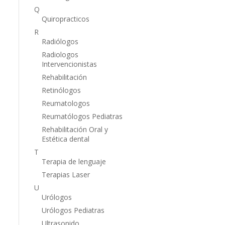
Q
Quiropracticos
R
Radiólogos
Radiologos
Intervencionistas
Rehabilitación
Retinólogos
Reumatologos
Reumatólogos Pediatras
Rehabilitación Oral y
Estética dental
T
Terapia de lenguaje
Terapias Laser
U
Urólogos
Urólogos Pediatras
Ultrasonido