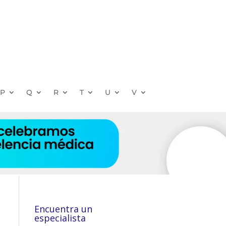
P
Q
R
T
U
V
Encuentra un
especialista