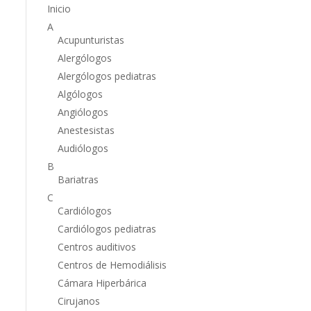
Inicio
A
Acupunturistas
Alergólogos
Alergólogos pediatras
Algólogos
Angiólogos
Anestesistas
Audiólogos
B
Bariatras
C
Cardiólogos
Cardiólogos pediatras
Centros auditivos
Centros de Hemodiálisis
Cámara Hiperbárica
Cirujanos