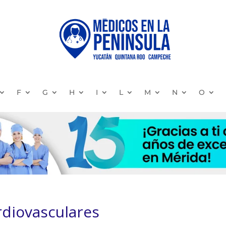
F
G
H
I
L
M
N
O
diovasculares