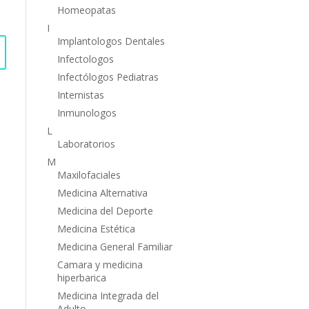
Homeopatas
I
Implantologos Dentales
Infectologos
Infectólogos Pediatras
Internistas
Inmunologos
L
Laboratorios
M
Maxilofaciales
Medicina Alternativa
Medicina del Deporte
Medicina Estética
Medicina General Familiar
Camara y medicina
hiperbarica
Medicina Integrada del
Adulto