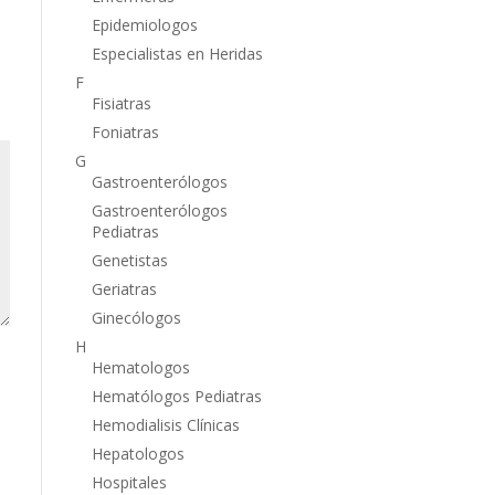
Epidemiologos
Especialistas en Heridas
F
Fisiatras
Foniatras
G
Gastroenterólogos
Gastroenterólogos
Pediatras
Genetistas
Geriatras
Ginecólogos
H
Hematologos
Hematólogos Pediatras
Hemodialisis Clínicas
Hepatologos
Hospitales