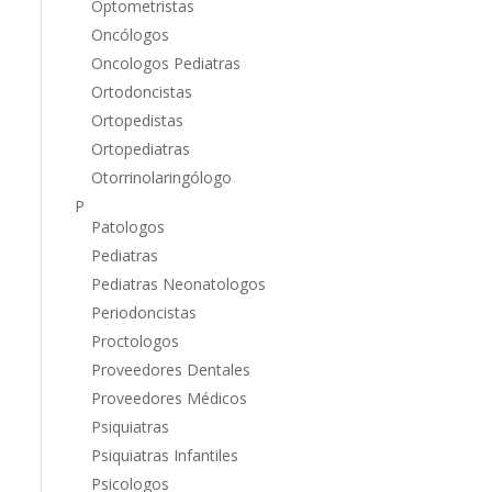
Optometristas
Oncólogos
Oncologos Pediatras
Ortodoncistas
Ortopedistas
Ortopediatras
Otorrinolaringólogo
P
Patologos
Pediatras
Pediatras Neonatologos
Periodoncistas
Proctologos
Proveedores Dentales
Proveedores Médicos
Psiquiatras
Psiquiatras Infantiles
Psicologos