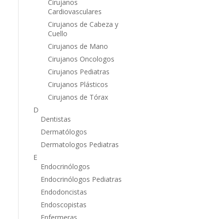
Cirujanos
Cardiovasculares
Cirujanos de Cabeza y
Cuello
Cirujanos de Mano
Cirujanos Oncologos
Cirujanos Pediatras
Cirujanos Plásticos
Cirujanos de Tórax
D
Dentistas
Dermatólogos
Dermatologos Pediatras
E
Endocrinólogos
Endocrinólogos Pediatras
Endodoncistas
Endoscopistas
Enfermeras