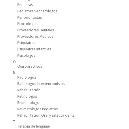
Pediatras
Pediatras Neonatologos
Periodoncistas
Proctologos
Proveedores Dentales
Proveedores Médicos
Psiquiatras
Psiquiatras Infantiles
Psicologos
Q
Quiropracticos
R
Radiólogos
Radiologos Intervencionistas
Rehabilitación
Retinólogos
Reumatologos
Reumatólogos Pediatras
Rehabilitación Oral y Estética dental
T
Terapia de lenguaje