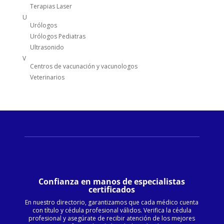
Terapias Laser
U
Urólogos
Urólogos Pediatras
Ultrasonido
V
Centros de vacunación y vacunologos
Veterinarios
Confianza en manos de especialistas
certificados
En nuestro directorio, garantizamos que cada médico cuenta
con título y cédula profesional válidos. Verifica la cédula
profesional y asegúrate de recibir atención de los mejores