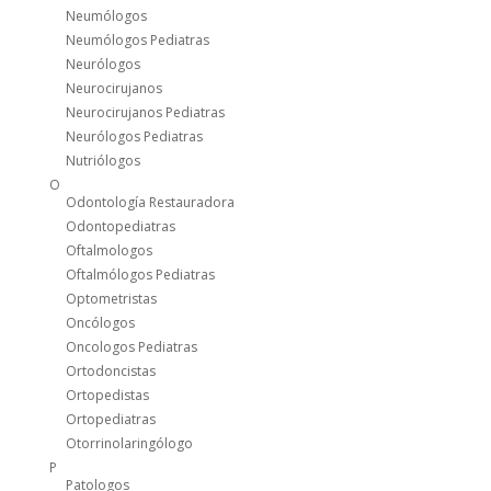
Neumólogos
Neumólogos Pediatras
Neurólogos
Neurocirujanos
Neurocirujanos Pediatras
Neurólogos Pediatras
Nutriólogos
O
Odontología Restauradora
Odontopediatras
Oftalmologos
Oftalmólogos Pediatras
Optometristas
Oncólogos
Oncologos Pediatras
Ortodoncistas
Ortopedistas
Ortopediatras
Otorrinolaringólogo
P
Patologos