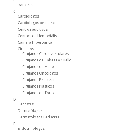
B
Bariatras
C
Cardiólogos
Cardiólogos pediatras
Centros auditivos
Centros de Hemodiálisis
Cámara Hiperbárica
Cirujanos
Cirujanos Cardiovasculares
Cirujanos de Cabeza y Cuello
Cirujanos de Mano
Cirujanos Oncologos
Cirujanos Pediatras
Cirujanos Plásticos
Cirujanos de Tórax
D
Dentistas
Dermatólogos
Dermatologos Pediatras
E
Endocrinólogos