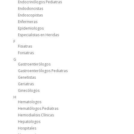
Endocrinólogos Pediatras
Endodoncistas
Endoscopistas
Enfermeras
Epidemiologos
Especialistas en Heridas
F
Fisiatras
Foniatras
G
Gastroenterólogos
Gastroenterólogos Pediatras
Genetistas
Geriatras
Ginecólogos
H
Hematologos
Hematólogos Pediatras
Hemodialisis Clínicas
Hepatologos
Hospitales