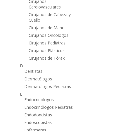
Cirujanos
Cardiovasculares
Cirujanos de Cabeza y
Cuello
Cirujanos de Mano
Cirujanos Oncologos
Cirujanos Pediatras
Cirujanos Plásticos
Cirujanos de Tórax
D
Dentistas
Dermatólogos
Dermatologos Pediatras
E
Endocrinólogos
Endocrinólogos Pediatras
Endodoncistas
Endoscopistas
Enfermeras