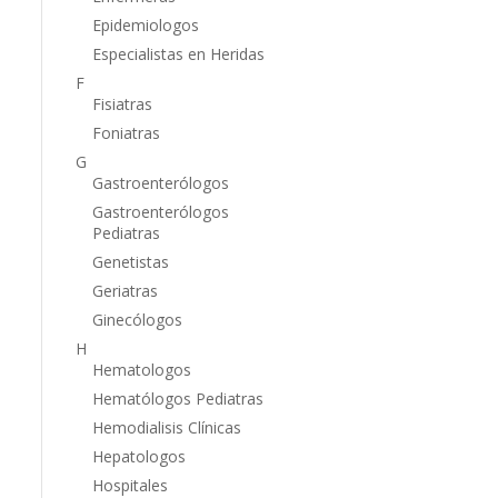
Epidemiologos
Especialistas en Heridas
F
Fisiatras
Foniatras
G
Gastroenterólogos
Gastroenterólogos
Pediatras
Genetistas
Geriatras
Ginecólogos
H
Hematologos
Hematólogos Pediatras
Hemodialisis Clínicas
Hepatologos
Hospitales