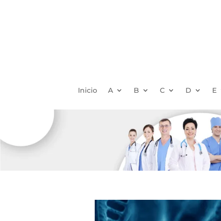
Inicio
A
B
C
D
E