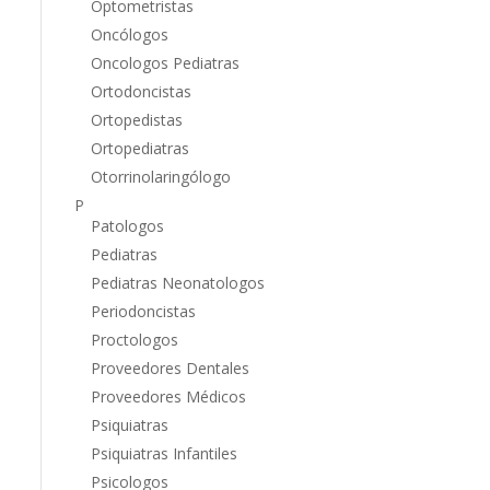
Optometristas
Oncólogos
Oncologos Pediatras
Ortodoncistas
Ortopedistas
Ortopediatras
Otorrinolaringólogo
P
Patologos
Pediatras
Pediatras Neonatologos
Periodoncistas
Proctologos
Proveedores Dentales
Proveedores Médicos
Psiquiatras
Psiquiatras Infantiles
Psicologos