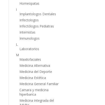
Homeopatas
I
Implantologos Dentales
Infectologos
Infectólogos Pediatras
Internistas
Inmunologos
L
Laboratorios
M
Maxilofaciales
Medicina Alternativa
Medicina del Deporte
Medicina Estética
Medicina General Familiar
Camara y medicina
hiperbarica
Medicina Integrada del
Adulto