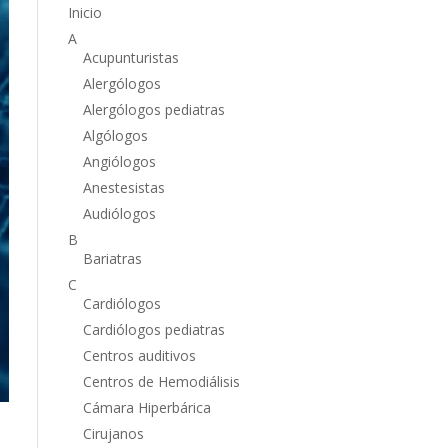
Inicio
A
Acupunturistas
Alergólogos
Alergólogos pediatras
Algólogos
Angiólogos
Anestesistas
Audiólogos
B
Bariatras
C
Cardiólogos
Cardiólogos pediatras
Centros auditivos
Centros de Hemodiálisis
Cámara Hiperbárica
Cirujanos