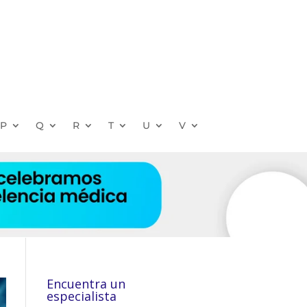
P
Q
R
T
U
V
Encuentra un
especialista