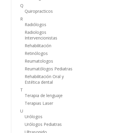
Q
Quiropracticos
R
Radiólogos
Radiologos
Intervencionistas
Rehabilitación
Retinólogos
Reumatologos
Reumatólogos Pediatras
Rehabilitación Oral y
Estética dental
T
Terapia de lenguaje
Terapias Laser
U
Urólogos
Urólogos Pediatras
Ultrasonido