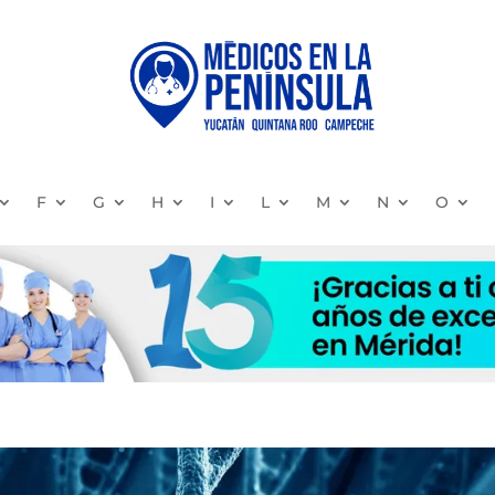
F
G
H
I
L
M
N
O