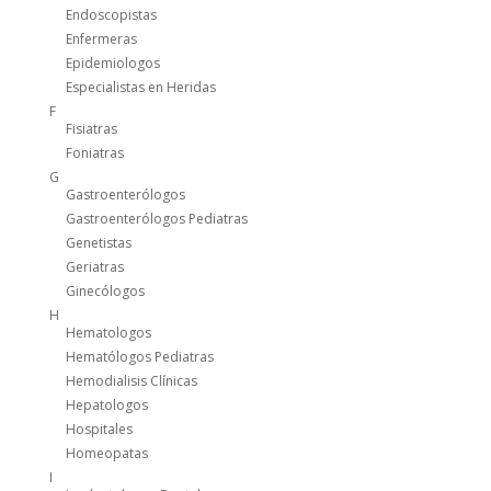
Endoscopistas
Enfermeras
Epidemiologos
Especialistas en Heridas
F
Fisiatras
Foniatras
G
Gastroenterólogos
Gastroenterólogos Pediatras
Genetistas
Geriatras
Ginecólogos
H
Hematologos
Hematólogos Pediatras
Hemodialisis Clínicas
Hepatologos
Hospitales
Homeopatas
I