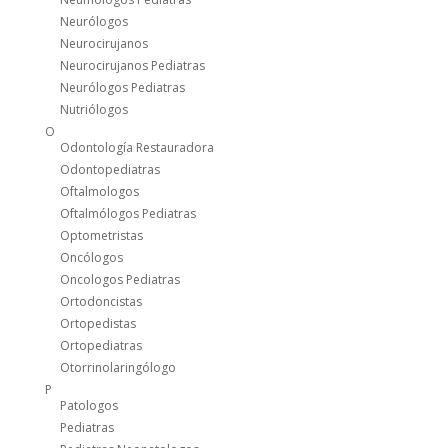
Neurólogos
Neurocirujanos
Neurocirujanos Pediatras
Neurólogos Pediatras
Nutriólogos
O
Odontología Restauradora
Odontopediatras
Oftalmologos
Oftalmólogos Pediatras
Optometristas
Oncólogos
Oncologos Pediatras
Ortodoncistas
Ortopedistas
Ortopediatras
Otorrinolaringólogo
P
Patologos
Pediatras