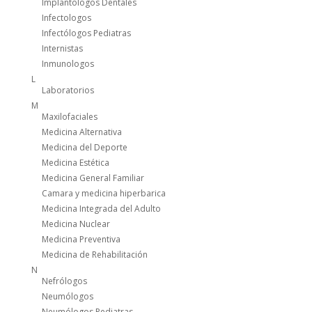
Implantologos Dentales
Infectologos
Infectólogos Pediatras
Internistas
Inmunologos
L
Laboratorios
M
Maxilofaciales
Medicina Alternativa
Medicina del Deporte
Medicina Estética
Medicina General Familiar
Camara y medicina hiperbarica
Medicina Integrada del Adulto
Medicina Nuclear
Medicina Preventiva
Medicina de Rehabilitación
N
Nefrólogos
Neumólogos
Neumólogos Pediatras