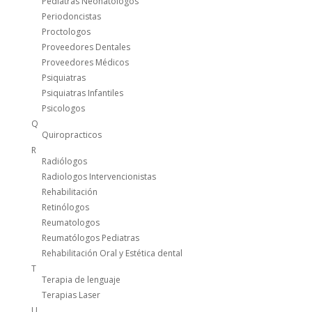
Pediatras Neonatologos
Periodoncistas
Proctologos
Proveedores Dentales
Proveedores Médicos
Psiquiatras
Psiquiatras Infantiles
Psicologos
Q
Quiropracticos
R
Radiólogos
Radiologos Intervencionistas
Rehabilitación
Retinólogos
Reumatologos
Reumatólogos Pediatras
Rehabilitación Oral y Estética dental
T
Terapia de lenguaje
Terapias Laser
U