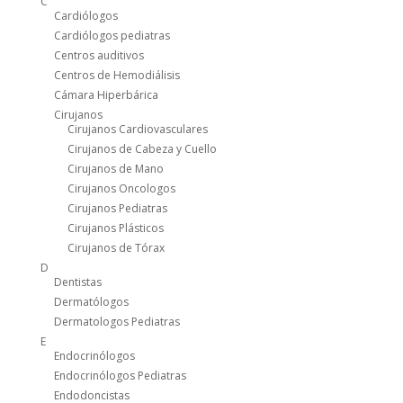
C
Cardiólogos
Cardiólogos pediatras
Centros auditivos
Centros de Hemodiálisis
Cámara Hiperbárica
Cirujanos
Cirujanos Cardiovasculares
Cirujanos de Cabeza y Cuello
Cirujanos de Mano
Cirujanos Oncologos
Cirujanos Pediatras
Cirujanos Plásticos
Cirujanos de Tórax
D
Dentistas
Dermatólogos
Dermatologos Pediatras
E
Endocrinólogos
Endocrinólogos Pediatras
Endodoncistas