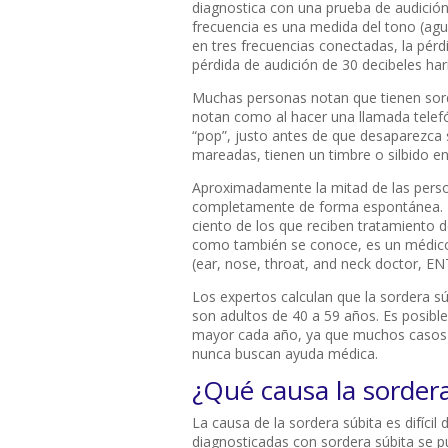
diagnostica con una prueba de audición.
frecuencia es una medida del tono (agu
en tres frecuencias conectadas, la pér
pérdida de audición de 30 decibeles ha
Muchas personas notan que tienen sord
notan como al hacer una llamada telef
“pop”, justo antes de que desaparezca 
mareadas, tienen un timbre o silbido en
Aproximadamente la mitad de las person
completamente de forma espontánea. Po
ciento de los que reciben tratamiento d
como también se conoce, es un médico q
(ear, nose, throat, and neck doctor, EN
Los expertos calculan que la sordera sú
son adultos de 40 a 59 años. Es posib
mayor cada año, ya que muchos casos 
nunca buscan ayuda médica.
¿Qué causa la sordera
La causa de la sordera súbita es difícil 
diagnosticadas con sordera súbita se 