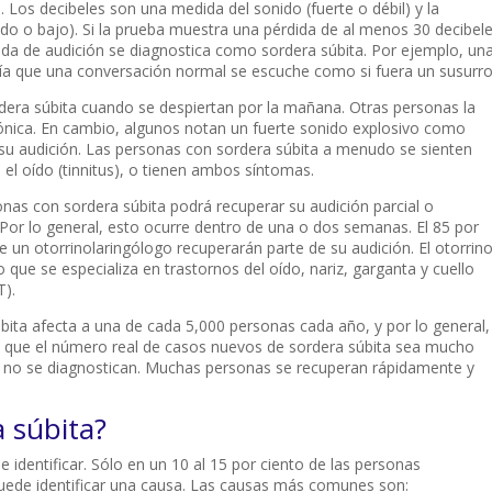
 Los decibeles son una medida del sonido (fuerte o débil) y la
do o bajo). Si la prueba muestra una pérdida de al menos 30 decibel
dida de audición se diagnostica como sordera súbita. Por ejemplo, un
ría que una conversación normal se escuche como si fuera un susurro
era súbita cuando se despiertan por la mañana. Otras personas la
ónica. En cambio, algunos notan un fuerte sonido explosivo como
su audición. Las personas con sordera súbita a menudo se sienten
 el oído (tinnitus), o tienen ambos síntomas.
as con sordera súbita podrá recuperar su audición parcial o
r lo general, esto ocurre dentro de una o dos semanas. El 85 por
e un otorrinolaringólogo recuperarán parte de su audición. El otorrino
ue se especializa en trastornos del oído, nariz, garganta y cuello
T).
bita afecta a una de cada 5,000 personas cada año, y por lo general,
le que el número real de casos nuevos de sordera súbita sea mucho
no se diagnostican. Muchas personas se recuperan rápidamente y
 súbita?
de identificar. Sólo en un 10 al 15 por ciento de las personas
puede identificar una causa. Las causas más comunes son: