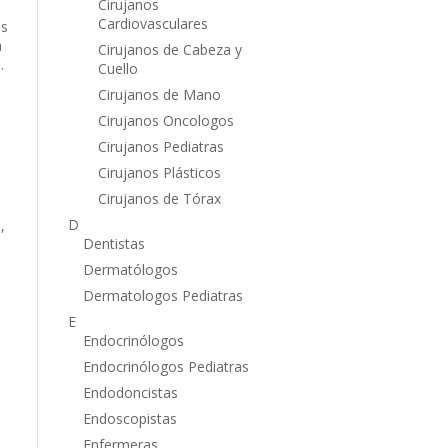
Cirujanos
Cardiovasculares
es
a
Cirujanos de Cabeza y
.
Cuello
Cirujanos de Mano
Cirujanos Oncologos
Cirujanos Pediatras
Cirujanos Plásticos
Cirujanos de Tórax
D
,
Dentistas
Dermatólogos
Dermatologos Pediatras
E
Endocrinólogos
Endocrinólogos Pediatras
Endodoncistas
Endoscopistas
Enfermeras