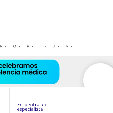
P
Q
R
T
U
V
Encuentra un
especialista