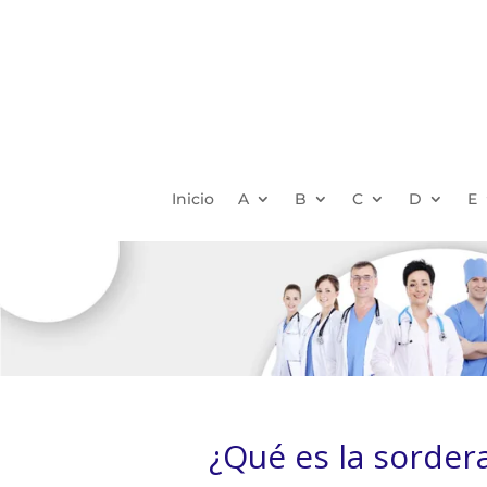
Inicio
A
B
C
D
E
¿Qué es la sorder