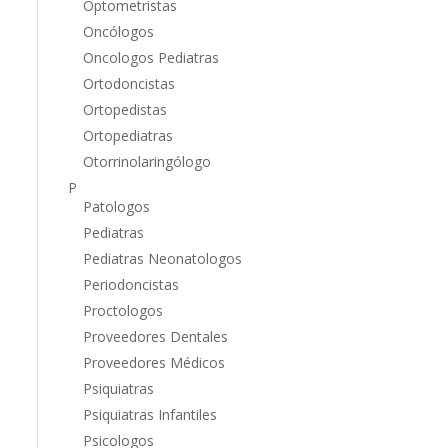
Optometristas
Oncólogos
Oncologos Pediatras
Ortodoncistas
Ortopedistas
Ortopediatras
Otorrinolaringólogo
P
Patologos
Pediatras
Pediatras Neonatologos
Periodoncistas
Proctologos
Proveedores Dentales
Proveedores Médicos
Psiquiatras
Psiquiatras Infantiles
Psicologos