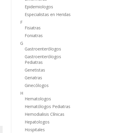
Epidemiologos
Especialistas en Heridas
F
Fisiatras
Foniatras
G
Gastroenterólogos
Gastroenterólogos
Pediatras
Genetistas
Geriatras
Ginecólogos
H
Hematologos
Hematólogos Pediatras
Hemodialisis Clínicas
Hepatologos
Hospitales