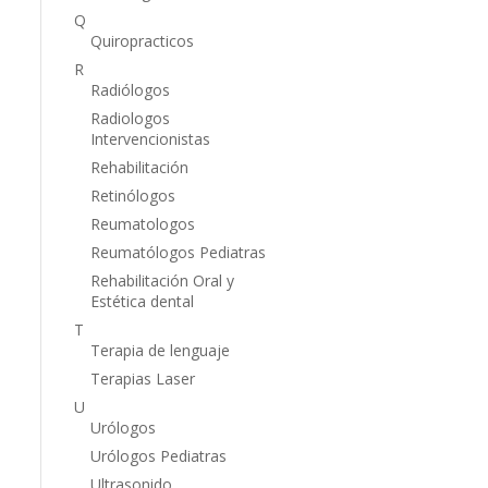
Q
Quiropracticos
R
Radiólogos
Radiologos
Intervencionistas
Rehabilitación
Retinólogos
Reumatologos
Reumatólogos Pediatras
Rehabilitación Oral y
Estética dental
T
Terapia de lenguaje
Terapias Laser
U
Urólogos
Urólogos Pediatras
Ultrasonido