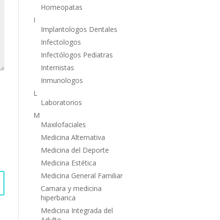
Homeopatas
I
Implantologos Dentales
Infectologos
Infectólogos Pediatras
Internistas
Inmunologos
L
Laboratorios
M
Maxilofaciales
Medicina Alternativa
Medicina del Deporte
Medicina Estética
Medicina General Familiar
Camara y medicina
hiperbarica
Medicina Integrada del
Adulto