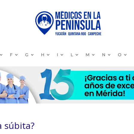
F
G
H
I
L
M
N
O
a súbita?