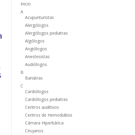
Inicio
A
Acupunturistas
Alergólogos
a
Alergólogos pediatras
Algólogos
Angiólogos
Anestesistas
a
Audiólogos
s
B
Bariatras
C
Cardiólogos
Cardiólogos pediatras
Centros auditivos
Centros de Hemodiálisis
Cámara Hiperbárica
Cirujanos