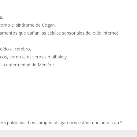
a,
 como el síndrome de Cogan,
mentos que dañan las células sensoriales del oído interno),
,
oído al cerebro,
os, como la esclerosis múltiple y
o la enfermedad de Ménière.
erá publicada.
Los campos obligatorios están marcados con
*