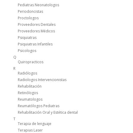
Pediatras Neonatologos
Periodoncistas
Proctologos
Proveedores Dentales
Proveedores Médicos
Psiquiatras
Psiquiatras Infantiles
Psicologos
Q
Quiropracticos
R
Radiólogos
Radiologos Intervencionistas
Rehabilitación
Retinólogos
Reumatologos
Reumatólogos Pediatras
Rehabilitación Oral y Estética dental
T
Terapia de lenguaje
Terapias Laser