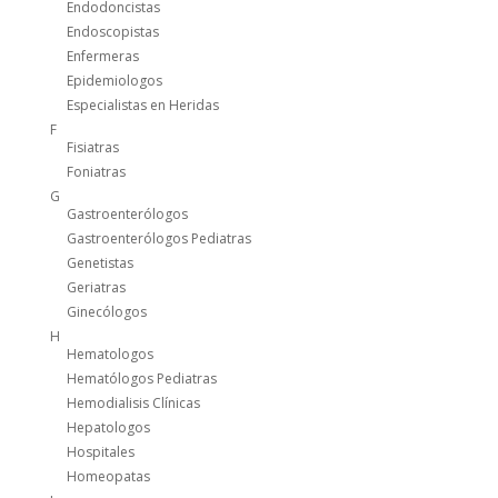
Endodoncistas
Endoscopistas
Enfermeras
Epidemiologos
Especialistas en Heridas
F
Fisiatras
Foniatras
G
Gastroenterólogos
Gastroenterólogos Pediatras
Genetistas
Geriatras
Ginecólogos
H
Hematologos
Hematólogos Pediatras
Hemodialisis Clínicas
Hepatologos
Hospitales
Homeopatas