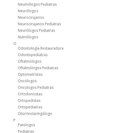
Neumólogos Pediatras
Neurólogos
Neurocirujanos
Neurocirujanos Pediatras
Neurólogos Pediatras
Nutriólogos
O
Odontología Restauradora
Odontopediatras
Oftalmologos
Oftalmólogos Pediatras
Optometristas
Oncólogos
Oncologos Pediatras
Ortodoncistas
Ortopedistas
Ortopediatras
Otorrinolaringólogo
P
Patologos
Pediatras