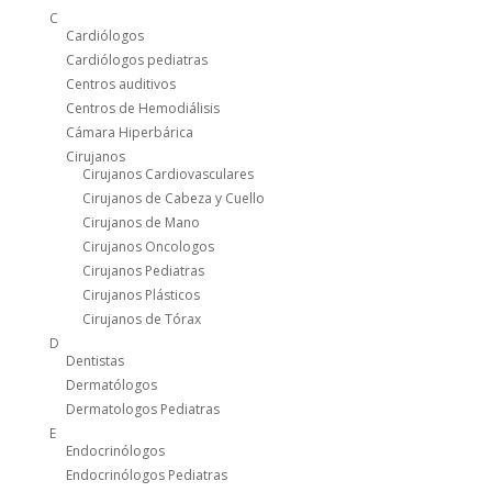
C
Cardiólogos
Cardiólogos pediatras
Centros auditivos
Centros de Hemodiálisis
Cámara Hiperbárica
Cirujanos
Cirujanos Cardiovasculares
Cirujanos de Cabeza y Cuello
Cirujanos de Mano
Cirujanos Oncologos
Cirujanos Pediatras
Cirujanos Plásticos
Cirujanos de Tórax
D
Dentistas
Dermatólogos
Dermatologos Pediatras
E
Endocrinólogos
Endocrinólogos Pediatras