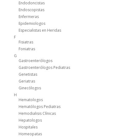
Endodoncistas
Endoscopistas
Enfermeras
Epidemiologos
Especialistas en Heridas
F
Fisiatras
Foniatras
G
Gastroenterólogos
Gastroenterólogos Pediatras
Genetistas
Geriatras
Ginecólogos
H
Hematologos
Hematólogos Pediatras
Hemodialisis Clínicas
Hepatologos
Hospitales
Homeopatas