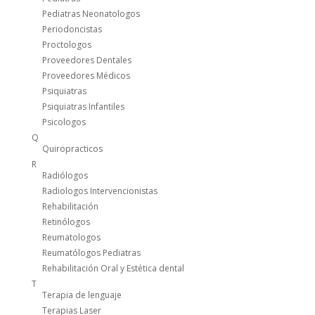
Pediatras Neonatologos
Periodoncistas
Proctologos
Proveedores Dentales
Proveedores Médicos
Psiquiatras
Psiquiatras Infantiles
Psicologos
Q
Quiropracticos
R
Radiólogos
Radiologos Intervencionistas
Rehabilitación
Retinólogos
Reumatologos
Reumatólogos Pediatras
Rehabilitación Oral y Estética dental
T
Terapia de lenguaje
Terapias Laser