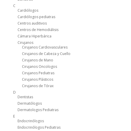
C
Cardiólogos
Cardiólogos pediatras
Centros auditivos
Centros de Hemodiálisis
Cámara Hiperbárica
Cirujanos
Cirujanos Cardiovasculares
Cirujanos de Cabeza y Cuello
Cirujanos de Mano
Cirujanos Oncologos
Cirujanos Pediatras
Cirujanos Plásticos
Cirujanos de Tórax
D
Dentistas
Dermatólogos
Dermatologos Pediatras
E
Endocrinólogos
Endocrinólogos Pediatras