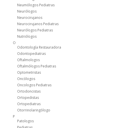
Neumólogos Pediatras
Neurólogos
Neurocirujanos
Neurocirujanos Pediatras
Neurólogos Pediatras
Nutriólogos
O
Odontología Restauradora
Odontopediatras
Oftalmologos
Oftalmólogos Pediatras
Optometristas
Oncólogos
Oncologos Pediatras
Ortodoncistas
Ortopedistas
Ortopediatras
Otorrinolaringólogo
P
Patologos
Pediatras