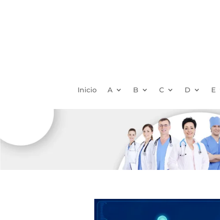
Inicio
A
B
C
D
E