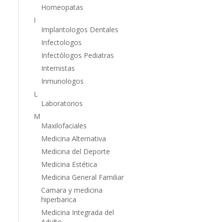
Homeopatas
I
Implantologos Dentales
Infectologos
Infectólogos Pediatras
Internistas
Inmunologos
L
Laboratorios
M
Maxilofaciales
Medicina Alternativa
Medicina del Deporte
Medicina Estética
Medicina General Familiar
Camara y medicina
hiperbarica
Medicina Integrada del
Adulto