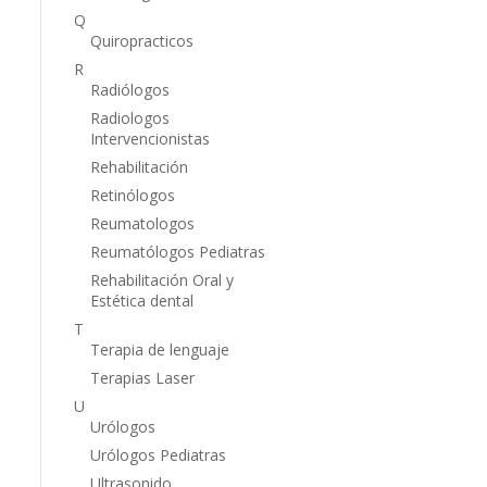
Q
Quiropracticos
R
Radiólogos
Radiologos
Intervencionistas
Rehabilitación
Retinólogos
Reumatologos
Reumatólogos Pediatras
Rehabilitación Oral y
Estética dental
T
Terapia de lenguaje
Terapias Laser
U
Urólogos
Urólogos Pediatras
Ultrasonido