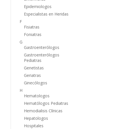
Epidemiologos
Especialistas en Heridas
F
Fisiatras
Foniatras
G
Gastroenterólogos
Gastroenterólogos
Pediatras
Genetistas
Geriatras
Ginecólogos
H
Hematologos
Hematólogos Pediatras
Hemodialisis Clínicas
Hepatologos
Hospitales