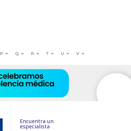
P
Q
R
T
U
V
Encuentra un
especialista