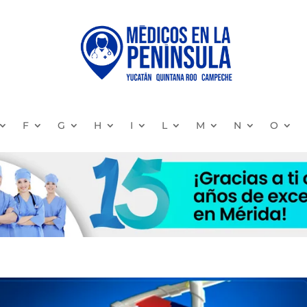
F
G
H
I
L
M
N
O