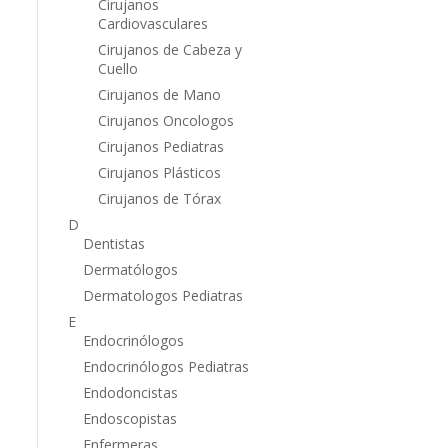
Cirujanos
Cardiovasculares
Cirujanos de Cabeza y
Cuello
Cirujanos de Mano
Cirujanos Oncologos
Cirujanos Pediatras
Cirujanos Plásticos
Cirujanos de Tórax
D
Dentistas
Dermatólogos
Dermatologos Pediatras
E
Endocrinólogos
Endocrinólogos Pediatras
Endodoncistas
Endoscopistas
Enfermeras