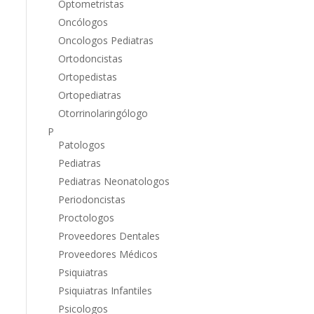
Optometristas
Oncólogos
Oncologos Pediatras
Ortodoncistas
Ortopedistas
Ortopediatras
Otorrinolaringólogo
P
Patologos
Pediatras
Pediatras Neonatologos
Periodoncistas
Proctologos
Proveedores Dentales
Proveedores Médicos
Psiquiatras
Psiquiatras Infantiles
Psicologos