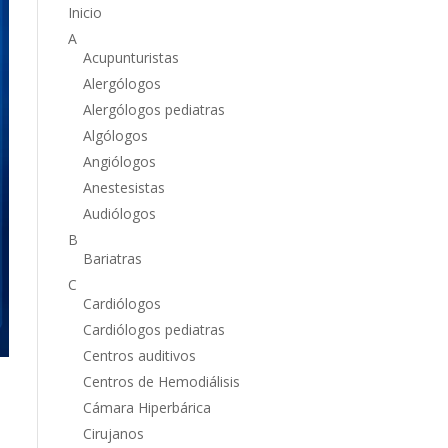
Inicio
A
Acupunturistas
Alergólogos
Alergólogos pediatras
Algólogos
Angiólogos
Anestesistas
Audiólogos
B
Bariatras
C
Cardiólogos
Cardiólogos pediatras
Centros auditivos
Centros de Hemodiálisis
Cámara Hiperbárica
Cirujanos