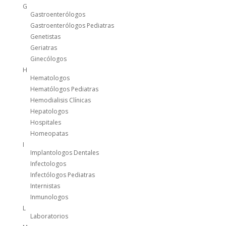
G
Gastroenterólogos
Gastroenterólogos Pediatras
Genetistas
Geriatras
Ginecólogos
H
Hematologos
Hematólogos Pediatras
Hemodialisis Clínicas
Hepatologos
Hospitales
Homeopatas
I
Implantologos Dentales
Infectologos
Infectólogos Pediatras
Internistas
Inmunologos
L
Laboratorios