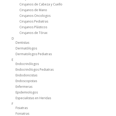
Cirujanos de Cabeza y Cuello
Cirujanos de Mano
Cirujanos Oncologos
Cirujanos Pediatras
Cirujanos Plásticos
Cirujanos de Tórax
D
Dentistas
Dermatólogos
Dermatologos Pediatras
E
Endocrinólogos
Endocrinólogos Pediatras
Endodoncistas
Endoscopistas
Enfermeras
Epidemiologos
Especialistas en Heridas
F
Fisiatras
Foniatras