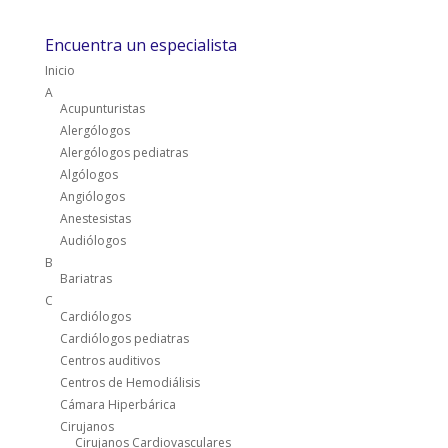
Encuentra un especialista
Inicio
A
Acupunturistas
Alergólogos
Alergólogos pediatras
Algólogos
Angiólogos
Anestesistas
Audiólogos
B
Bariatras
C
Cardiólogos
Cardiólogos pediatras
Centros auditivos
Centros de Hemodiálisis
Cámara Hiperbárica
Cirujanos
Cirujanos Cardiovasculares