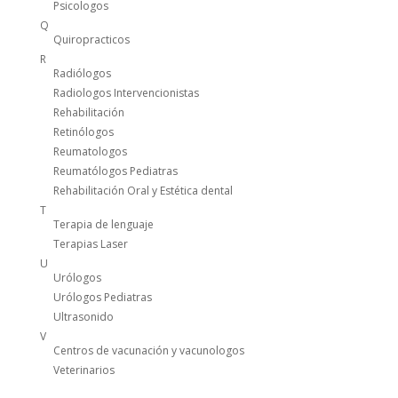
Psicologos
Q
Quiropracticos
R
Radiólogos
Radiologos Intervencionistas
Rehabilitación
Retinólogos
Reumatologos
Reumatólogos Pediatras
Rehabilitación Oral y Estética dental
T
Terapia de lenguaje
Terapias Laser
U
Urólogos
Urólogos Pediatras
Ultrasonido
V
Centros de vacunación y vacunologos
Veterinarios