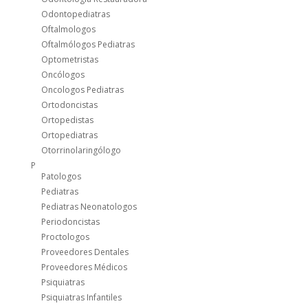
Odontopediatras
Oftalmologos
Oftalmólogos Pediatras
Optometristas
Oncólogos
Oncologos Pediatras
Ortodoncistas
Ortopedistas
Ortopediatras
Otorrinolaringólogo
P
Patologos
Pediatras
Pediatras Neonatologos
Periodoncistas
Proctologos
Proveedores Dentales
Proveedores Médicos
Psiquiatras
Psiquiatras Infantiles