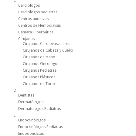
C
Cardiólogos
Cardiólogos pediatras
Centros auditivos
Centros de Hemodiálisis
Cámara Hiperbárica
Cirujanos
Cirujanos Cardiovasculares
Cirujanos de Cabeza y Cuello
Cirujanos de Mano
Cirujanos Oncologos
Cirujanos Pediatras
Cirujanos Plásticos
Cirujanos de Tórax
D
Dentistas
Dermatólogos
Dermatologos Pediatras
E
Endocrinólogos
Endocrinólogos Pediatras
Endodoncistas