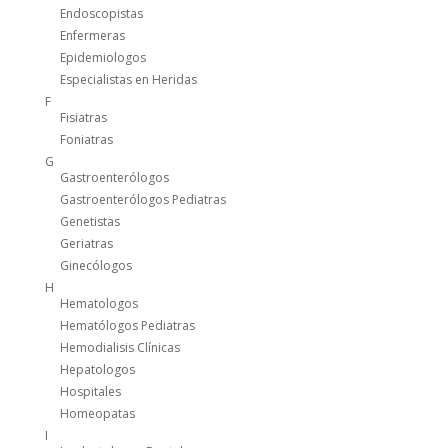
Endoscopistas
Enfermeras
Epidemiologos
Especialistas en Heridas
F
Fisiatras
Foniatras
G
Gastroenterólogos
Gastroenterólogos Pediatras
Genetistas
Geriatras
Ginecólogos
H
Hematologos
Hematólogos Pediatras
Hemodialisis Clínicas
Hepatologos
Hospitales
Homeopatas
I