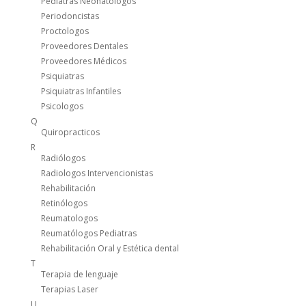
Pediatras Neonatologos
Periodoncistas
Proctologos
Proveedores Dentales
Proveedores Médicos
Psiquiatras
Psiquiatras Infantiles
Psicologos
Q
Quiropracticos
R
Radiólogos
Radiologos Intervencionistas
Rehabilitación
Retinólogos
Reumatologos
Reumatólogos Pediatras
Rehabilitación Oral y Estética dental
T
Terapia de lenguaje
Terapias Laser
U