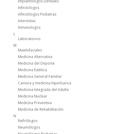
Implantologos Dentales
Infectologos
Infectólogos Pediatras
Internistas
Inmunologos
L
Laboratorios
M
Maxilofaciales
Medicina Alternativa
Medicina del Deporte
Medicina Estética
Medicina General Familiar
Camara y medicina hiperbarica
Medicina Integrada del Adulto
Medicina Nuclear
Medicina Preventiva
Medicina de Rehabilitación
N
Nefrólogos
Neumólogos
Neumólogos Pediatras