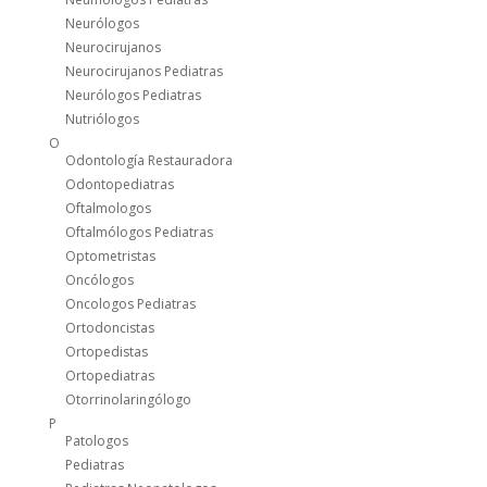
Neurólogos
Neurocirujanos
Neurocirujanos Pediatras
Neurólogos Pediatras
Nutriólogos
O
Odontología Restauradora
Odontopediatras
Oftalmologos
Oftalmólogos Pediatras
Optometristas
Oncólogos
Oncologos Pediatras
Ortodoncistas
Ortopedistas
Ortopediatras
Otorrinolaringólogo
P
Patologos
Pediatras