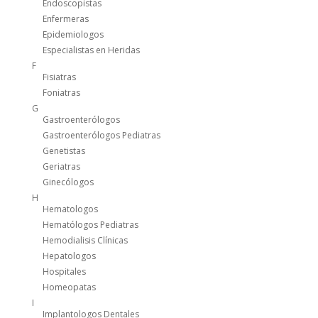
Endoscopistas
Enfermeras
Epidemiologos
Especialistas en Heridas
F
Fisiatras
Foniatras
G
Gastroenterólogos
Gastroenterólogos Pediatras
Genetistas
Geriatras
Ginecólogos
H
Hematologos
Hematólogos Pediatras
Hemodialisis Clínicas
Hepatologos
Hospitales
Homeopatas
I
Implantologos Dentales