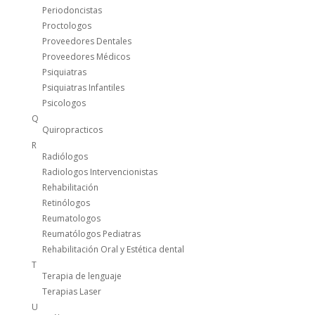
Periodoncistas
Proctologos
Proveedores Dentales
Proveedores Médicos
Psiquiatras
Psiquiatras Infantiles
Psicologos
Q
Quiropracticos
R
Radiólogos
Radiologos Intervencionistas
Rehabilitación
Retinólogos
Reumatologos
Reumatólogos Pediatras
Rehabilitación Oral y Estética dental
T
Terapia de lenguaje
Terapias Laser
U