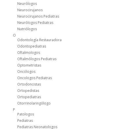
Neurólogos
Neurocirujanos
Neurocirujanos Pediatras
Neurólogos Pediatras
Nutriólogos
O
Odontología Restauradora
Odontopediatras
Oftalmologos
Oftalmólogos Pediatras
Optometristas
Oncólogos
Oncologos Pediatras
Ortodoncistas
Ortopedistas
Ortopediatras
Otorrinolaringólogo
P
Patologos
Pediatras
Pediatras Neonatologos