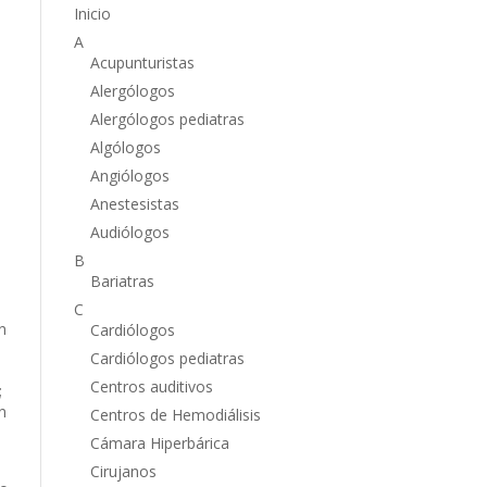
Inicio
A
Acupunturistas
Alergólogos
Alergólogos pediatras
Algólogos
Angiólogos
Anestesistas
Audiólogos
B
Bariatras
C
n
Cardiólogos
Cardiólogos pediatras
Centros auditivos
;
n
Centros de Hemodiálisis
Cámara Hiperbárica
Cirujanos