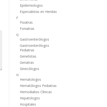
Epidemiologos
Especialistas en Heridas
F
Fisiatras
Foniatras
G
Gastroenterólogos
Gastroenterólogos
Pediatras
Genetistas
Geriatras
Ginecólogos
H
Hematologos
Hematólogos Pediatras
Hemodialisis Clínicas
Hepatologos
Hospitales