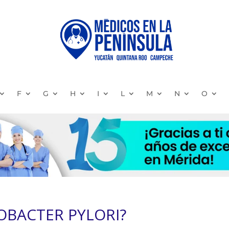
F
G
H
I
L
M
N
O
COBACTER PYLORI?