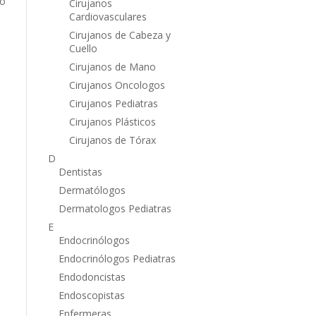
no
Cirujanos
Cardiovasculares
Cirujanos de Cabeza y
Cuello
Cirujanos de Mano
Cirujanos Oncologos
Cirujanos Pediatras
a
Cirujanos Plásticos
Cirujanos de Tórax
D
Dentistas
Dermatólogos
Dermatologos Pediatras
E
Endocrinólogos
Endocrinólogos Pediatras
Endodoncistas
Endoscopistas
Enfermeras