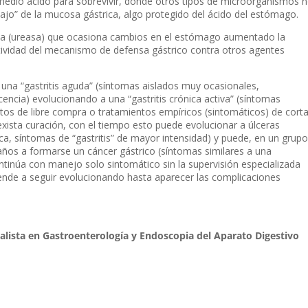
n medio ácido para sobrevivir, donde otros tipos de microorganismos 
ebajo” de la mucosa gástrica, algo protegido del ácido del estómago.
ia (ureasa) que ocasiona cambios en el estómago aumentado la
tividad del mecanismo de defensa gástrico contra otros agentes
io una “gastritis aguda” (síntomas aislados muy ocasionales,
encia) evolucionando a una “gastritis crónica activa” (síntomas
s de libre compra o tratamientos empíricos (sintomáticos) de cort
 exista curación, con el tiempo esto puede evolucionar a úlceras
ca, síntomas de “gastritis” de mayor intensidad) y puede, en un grupo
 años a formarse un cáncer gástrico (síntomas similares a una
continúa con manejo solo sintomático sin la supervisión especializada
ende a seguir evolucionando hasta aparecer las complicaciones
alista en Gastroenterología
y Endoscopia del Aparato Digestivo