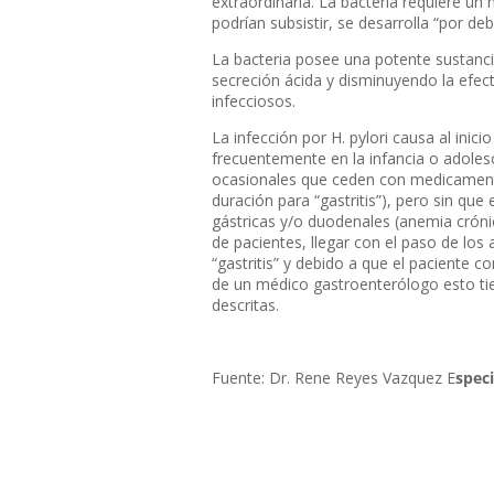
extraordinaria. La bacteria requiere u
podrían subsistir, se desarrolla “por d
La bacteria posee una potente sustanc
secreción ácida y disminuyendo la efec
infecciosos.
La infección por H. pylori causa al inic
frecuentemente en la infancia o adolesc
ocasionales que ceden con medicamento
duración para “gastritis”), pero sin que
gástricas y/o duodenales (anemia cróni
de pacientes, llegar con el paso de los
“gastritis” y debido a que el paciente 
de un médico gastroenterólogo esto ti
descritas.
Fuente: Dr. Rene Reyes Vazquez E
speci