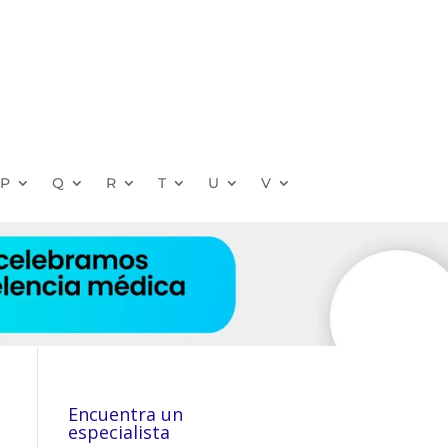
P
Q
R
T
U
V
Encuentra un
especialista