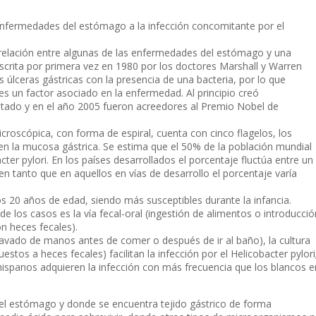
enfermedades del estómago a la infección concomitante por el
 relación entre algunas de las enfermedades del estómago y una
escrita por primera vez en 1980 por los doctores Marshall y Warren
 úlceras gástricas con la presencia de una bacteria, por lo que
 un factor asociado en la enfermedad. Al principio creó
tado y en el año 2005 fueron acreedores al Premio Nobel de
icroscópica, con forma de espiral, cuenta con cinco flagelos, los
en la mucosa gástrica. Se estima que el 50% de la población mundial
cter pylori. En los países desarrollados el porcentaje fluctúa entre un
n tanto que en aquellos en vías de desarrollo el porcentaje varía
los 20 años de edad, siendo más susceptibles durante la infancia.
e los casos es la vía fecal-oral (ingestión de alimentos o introducció
n heces fecales).
 lavado de manos antes de comer o después de ir al baño), la cultura
estos a heces fecales) facilitan la infección por el Helicobacter pylori
ispanos adquieren la infección con más frecuencia que los blancos e
del estómago y donde se encuentra tejido gástrico de forma