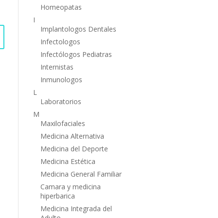
Homeopatas
I
Implantologos Dentales
Infectologos
Infectólogos Pediatras
Internistas
Inmunologos
L
Laboratorios
M
Maxilofaciales
Medicina Alternativa
Medicina del Deporte
Medicina Estética
Medicina General Familiar
Camara y medicina
hiperbarica
Medicina Integrada del
Adulto