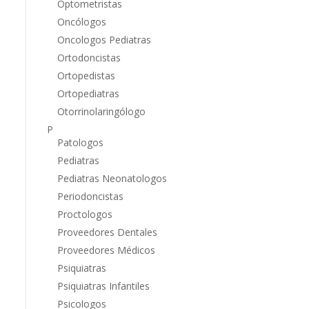
Optometristas
Oncólogos
Oncologos Pediatras
Ortodoncistas
Ortopedistas
Ortopediatras
Otorrinolaringólogo
P
Patologos
Pediatras
Pediatras Neonatologos
Periodoncistas
Proctologos
Proveedores Dentales
Proveedores Médicos
Psiquiatras
Psiquiatras Infantiles
Psicologos