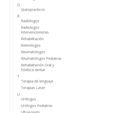
Q
Quiropracticos
R
Radiólogos
Radiologos
Intervencionistas
Rehabilitación
Retinólogos
Reumatologos
Reumatólogos Pediatras
Rehabilitación Oral y
Estética dental
T
Terapia de lenguaje
Terapias Laser
U
Urólogos
Urólogos Pediatras
Ultrasonido