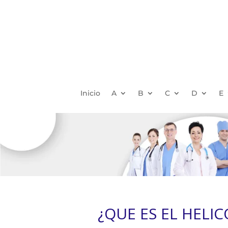
Inicio
A
B
C
D
E
¿QUE ES EL HELI