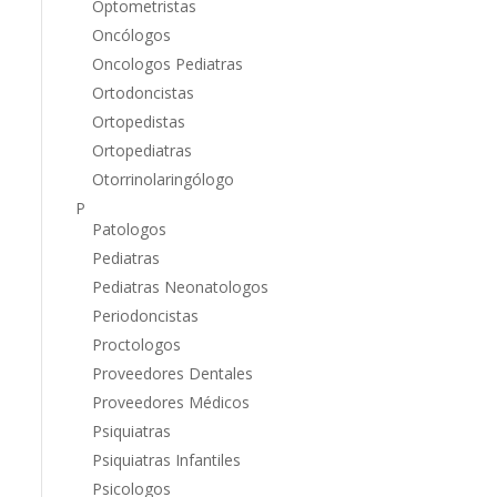
Optometristas
Oncólogos
Oncologos Pediatras
Ortodoncistas
Ortopedistas
Ortopediatras
Otorrinolaringólogo
P
Patologos
Pediatras
Pediatras Neonatologos
Periodoncistas
Proctologos
Proveedores Dentales
Proveedores Médicos
Psiquiatras
Psiquiatras Infantiles
Psicologos