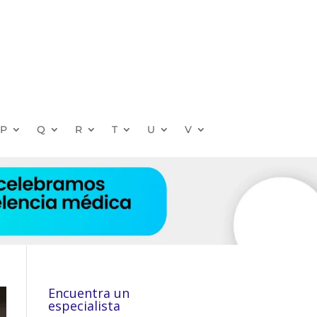
P
Q
R
T
U
V
Encuentra un
especialista