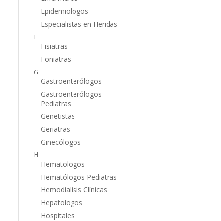
Epidemiologos
Especialistas en Heridas
F
Fisiatras
Foniatras
G
Gastroenterólogos
Gastroenterólogos
Pediatras
Genetistas
Geriatras
Ginecólogos
H
Hematologos
Hematólogos Pediatras
Hemodialisis Clínicas
Hepatologos
Hospitales