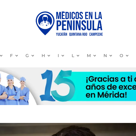
F
G
H
I
L
M
N
O