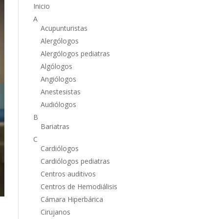
Inicio
A
Acupunturistas
Alergólogos
Alergólogos pediatras
Algólogos
Angiólogos
Anestesistas
Audiólogos
B
Bariatras
C
Cardiólogos
Cardiólogos pediatras
Centros auditivos
Centros de Hemodiálisis
Cámara Hiperbárica
Cirujanos