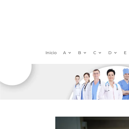
Inicio
A
B
C
D
E