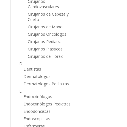
Cirujanos
Cardiovasculares
Cirujanos de Cabeza y
Cuello
Cirujanos de Mano
Cirujanos Oncologos
Cirujanos Pediatras
Cirujanos Plásticos
Cirujanos de Tórax
D
Dentistas
Dermatólogos
Dermatologos Pediatras
E
Endocrinólogos
Endocrinólogos Pediatras
Endodoncistas
Endoscopistas
Enfermeras