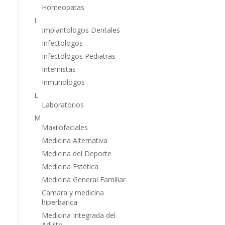
Homeopatas
I
Implantologos Dentales
Infectologos
Infectólogos Pediatras
Internistas
Inmunologos
L
Laboratorios
M
Maxilofaciales
Medicina Alternativa
Medicina del Deporte
Medicina Estética
Medicina General Familiar
Camara y medicina
hiperbarica
Medicina Integrada del
Adulto