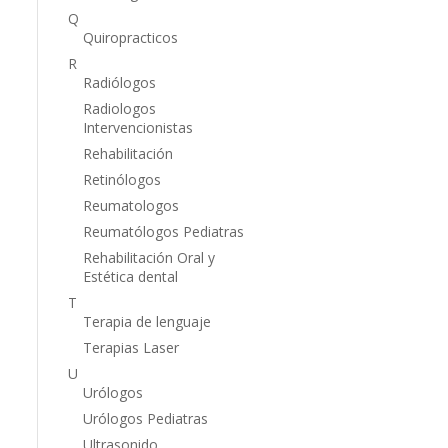
Q
Quiropracticos
R
Radiólogos
Radiologos
Intervencionistas
Rehabilitación
Retinólogos
Reumatologos
Reumatólogos Pediatras
Rehabilitación Oral y
Estética dental
T
Terapia de lenguaje
Terapias Laser
U
Urólogos
Urólogos Pediatras
Ultrasonido