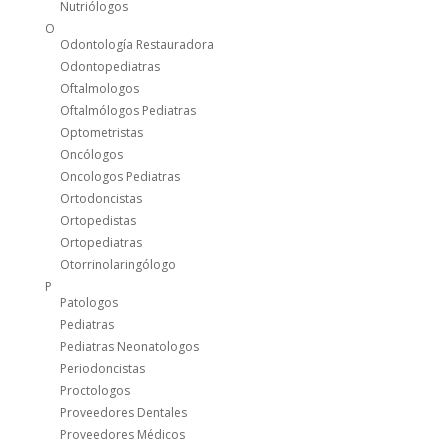
Nutriólogos
O
Odontología Restauradora
Odontopediatras
Oftalmologos
Oftalmólogos Pediatras
Optometristas
Oncólogos
Oncologos Pediatras
Ortodoncistas
Ortopedistas
Ortopediatras
Otorrinolaringólogo
P
Patologos
Pediatras
Pediatras Neonatologos
Periodoncistas
Proctologos
Proveedores Dentales
Proveedores Médicos