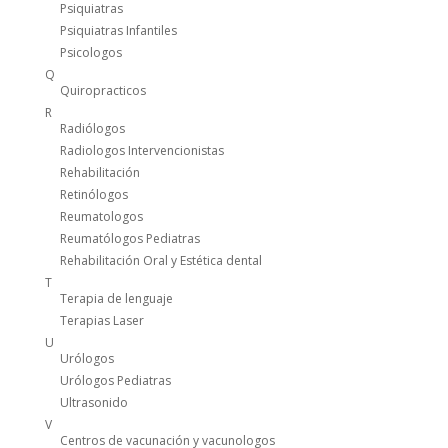
Psiquiatras
Psiquiatras Infantiles
Psicologos
Q
Quiropracticos
R
Radiólogos
Radiologos Intervencionistas
Rehabilitación
Retinólogos
Reumatologos
Reumatólogos Pediatras
Rehabilitación Oral y Estética dental
T
Terapia de lenguaje
Terapias Laser
U
Urólogos
Urólogos Pediatras
Ultrasonido
V
Centros de vacunación y vacunologos