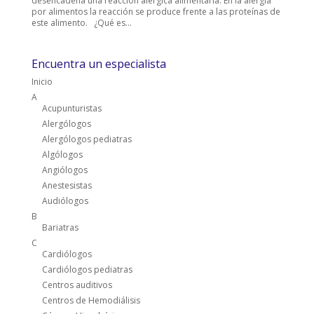
desencadena una reacción alérgica alimentaria. En la alergia
por alimentos la reacción se produce frente a las proteínas de
este alimento. ¿Qué es...
Encuentra un especialista
Inicio
A
Acupunturistas
Alergólogos
Alergólogos pediatras
Algólogos
Angiólogos
Anestesistas
Audiólogos
B
Bariatras
C
Cardiólogos
Cardiólogos pediatras
Centros auditivos
Centros de Hemodiálisis