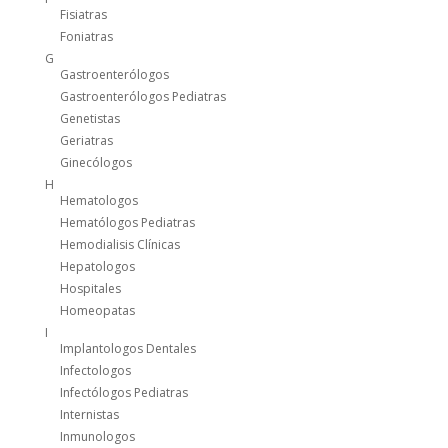
Fisiatras
Foniatras
G
Gastroenterólogos
Gastroenterólogos Pediatras
Genetistas
Geriatras
Ginecólogos
H
Hematologos
Hematólogos Pediatras
Hemodialisis Clínicas
Hepatologos
Hospitales
Homeopatas
I
Implantologos Dentales
Infectologos
Infectólogos Pediatras
Internistas
Inmunologos