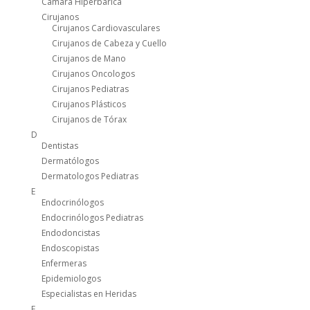
Cámara Hiperbárica
Cirujanos
Cirujanos Cardiovasculares
Cirujanos de Cabeza y Cuello
Cirujanos de Mano
Cirujanos Oncologos
Cirujanos Pediatras
Cirujanos Plásticos
Cirujanos de Tórax
D
Dentistas
Dermatólogos
Dermatologos Pediatras
E
Endocrinólogos
Endocrinólogos Pediatras
Endodoncistas
Endoscopistas
Enfermeras
Epidemiologos
Especialistas en Heridas
F