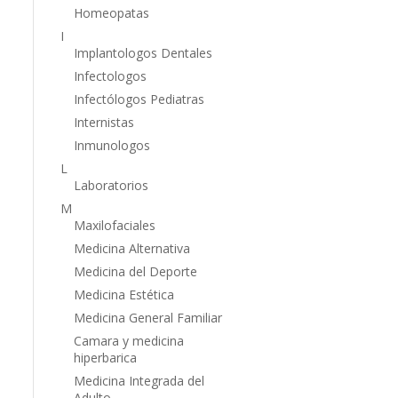
Homeopatas
I
Implantologos Dentales
Infectologos
Infectólogos Pediatras
Internistas
Inmunologos
L
Laboratorios
M
Maxilofaciales
Medicina Alternativa
Medicina del Deporte
Medicina Estética
Medicina General Familiar
Camara y medicina
hiperbarica
Medicina Integrada del
Adulto