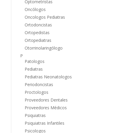
Optometristas
Oncólogos
Oncologos Pediatras
Ortodoncistas
Ortopedistas
Ortopediatras
Otorrinolaringólogo
P
Patologos
Pediatras
Pediatras Neonatologos
Periodoncistas
Proctologos
Proveedores Dentales
Proveedores Médicos
Psiquiatras
Psiquiatras Infantiles
Psicologos