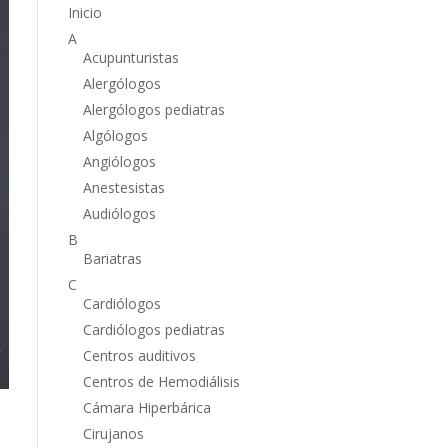
Inicio
A
Acupunturistas
Alergólogos
Alergólogos pediatras
Algólogos
Angiólogos
Anestesistas
Audiólogos
B
Bariatras
C
Cardiólogos
Cardiólogos pediatras
Centros auditivos
Centros de Hemodiálisis
Cámara Hiperbárica
Cirujanos