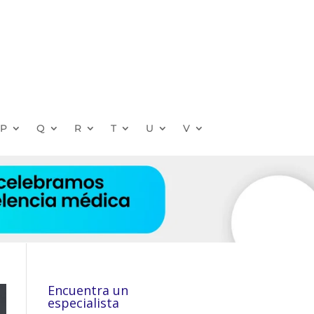
P
Q
R
T
U
V
Encuentra un
especialista