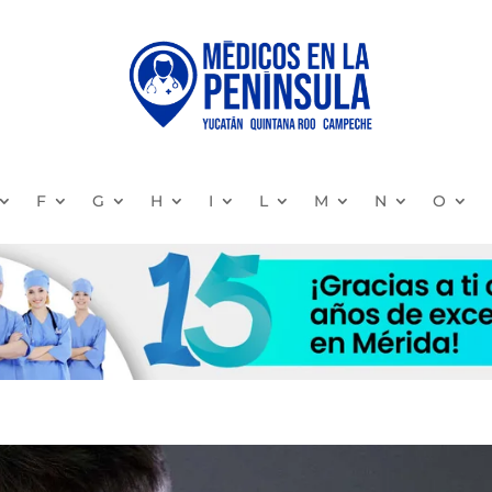
F
G
H
I
L
M
N
O