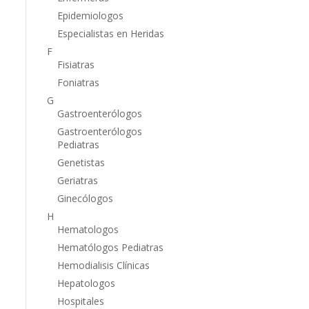
Epidemiologos
Especialistas en Heridas
F
Fisiatras
Foniatras
G
Gastroenterólogos
Gastroenterólogos
Pediatras
Genetistas
Geriatras
Ginecólogos
H
Hematologos
Hematólogos Pediatras
Hemodialisis Clínicas
Hepatologos
Hospitales