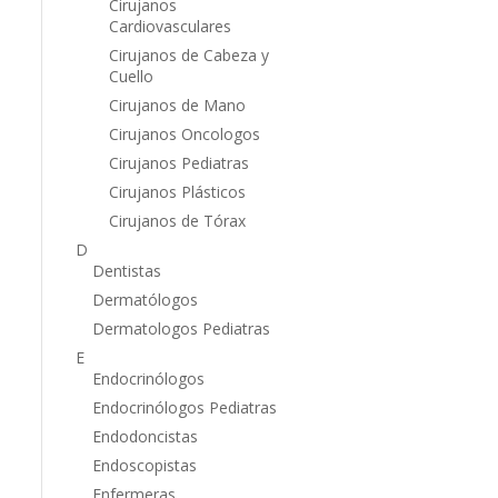
Cirujanos
Cardiovasculares
Cirujanos de Cabeza y
Cuello
Cirujanos de Mano
Cirujanos Oncologos
Cirujanos Pediatras
Cirujanos Plásticos
Cirujanos de Tórax
D
Dentistas
Dermatólogos
Dermatologos Pediatras
E
Endocrinólogos
Endocrinólogos Pediatras
Endodoncistas
Endoscopistas
Enfermeras