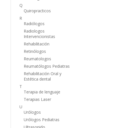
Q
Quiropracticos
R
Radiólogos
Radiologos
Intervencionistas
Rehabilitación
Retinólogos
Reumatologos
Reumatólogos Pediatras
Rehabilitación Oral y
Estética dental
T
Terapia de lenguaje
Terapias Laser
U
Urólogos
Urólogos Pediatras
Ultrasonido