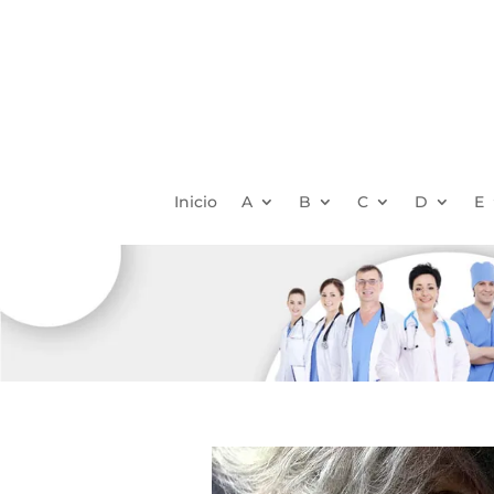
Inicio
A
B
C
D
E