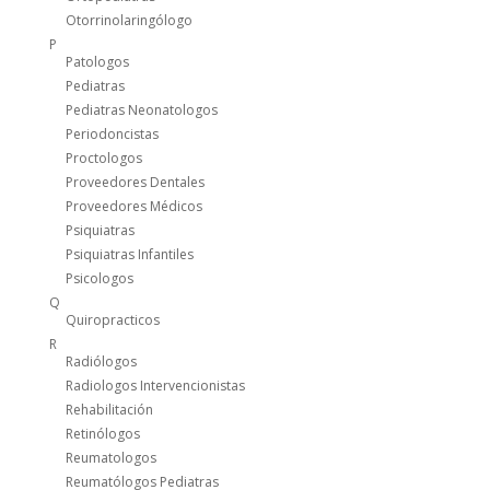
Otorrinolaringólogo
P
Patologos
Pediatras
Pediatras Neonatologos
Periodoncistas
Proctologos
Proveedores Dentales
Proveedores Médicos
Psiquiatras
Psiquiatras Infantiles
Psicologos
Q
Quiropracticos
R
Radiólogos
Radiologos Intervencionistas
Rehabilitación
Retinólogos
Reumatologos
Reumatólogos Pediatras