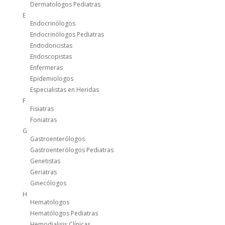
Dermatologos Pediatras
E
Endocrinólogos
Endocrinólogos Pediatras
Endodoncistas
Endoscopistas
Enfermeras
Epidemiologos
Especialistas en Heridas
F
Fisiatras
Foniatras
G
Gastroenterólogos
Gastroenterólogos Pediatras
Genetistas
Geriatras
Ginecólogos
H
Hematologos
Hematólogos Pediatras
Hemodialisis Clínicas