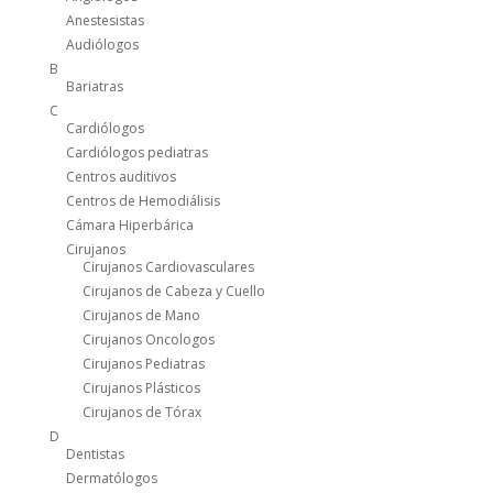
Anestesistas
Audiólogos
B
Bariatras
C
Cardiólogos
Cardiólogos pediatras
Centros auditivos
Centros de Hemodiálisis
Cámara Hiperbárica
Cirujanos
Cirujanos Cardiovasculares
Cirujanos de Cabeza y Cuello
Cirujanos de Mano
Cirujanos Oncologos
Cirujanos Pediatras
Cirujanos Plásticos
Cirujanos de Tórax
D
Dentistas
Dermatólogos