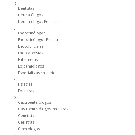
D
Dentistas
Dermatólogos
Dermatologos Pediatras
E
Endocrinólogos
Endocrinólogos Pediatras
Endodoncistas
Endoscopistas
Enfermeras
Epidemiologos
Especialistas en Heridas
F
Fisiatras
Foniatras
G
Gastroenterólogos
Gastroenterólogos Pediatras
Genetistas
Geriatras
Ginecólogos