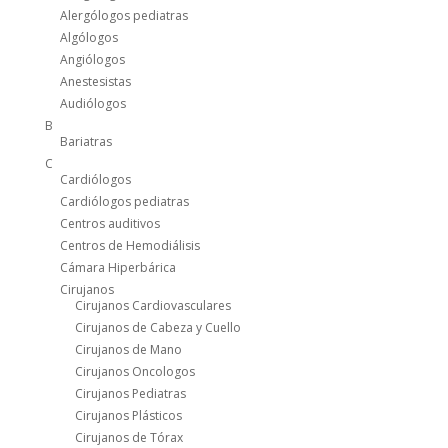
Alergólogos pediatras
Algólogos
Angiólogos
Anestesistas
Audiólogos
B
Bariatras
C
Cardiólogos
Cardiólogos pediatras
Centros auditivos
Centros de Hemodiálisis
Cámara Hiperbárica
Cirujanos
Cirujanos Cardiovasculares
Cirujanos de Cabeza y Cuello
Cirujanos de Mano
Cirujanos Oncologos
Cirujanos Pediatras
Cirujanos Plásticos
Cirujanos de Tórax