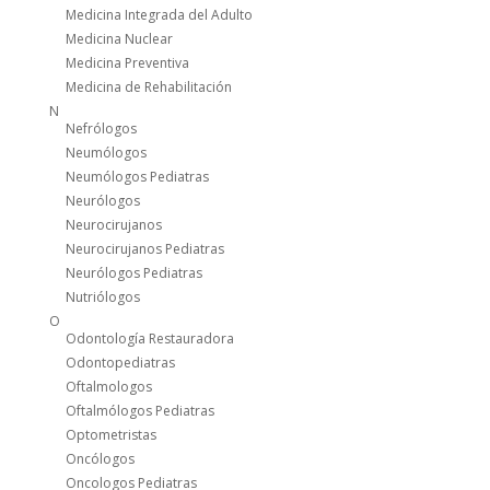
Medicina Integrada del Adulto
Medicina Nuclear
Medicina Preventiva
Medicina de Rehabilitación
N
Nefrólogos
Neumólogos
Neumólogos Pediatras
Neurólogos
Neurocirujanos
Neurocirujanos Pediatras
Neurólogos Pediatras
Nutriólogos
O
Odontología Restauradora
Odontopediatras
Oftalmologos
Oftalmólogos Pediatras
Optometristas
Oncólogos
Oncologos Pediatras