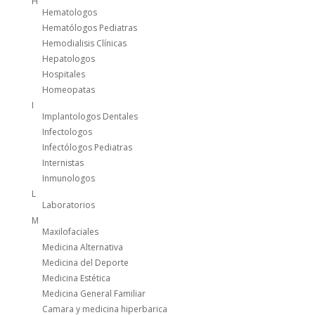
H
Hematologos
Hematólogos Pediatras
Hemodialisis Clínicas
Hepatologos
Hospitales
Homeopatas
I
Implantologos Dentales
Infectologos
Infectólogos Pediatras
Internistas
Inmunologos
L
Laboratorios
M
Maxilofaciales
Medicina Alternativa
Medicina del Deporte
Medicina Estética
Medicina General Familiar
Camara y medicina hiperbarica