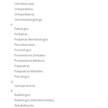
Ortodoncistas
Ortopedistas
Ortopediatras
Otorrinolaringólogo
P
Patologos
Pediatras
Pediatras Neonatologos
Periodoncistas
Proctologos
Proveedores Dentales
Proveedores Médicos
Psiquiatras
Psiquiatras Infantiles
Psicologos
Q
Quiropracticos
R
Radiólogos
Radiologos Intervencionistas
Rehabilitación