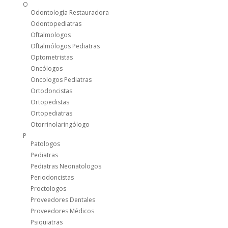
O
Odontología Restauradora
Odontopediatras
Oftalmologos
Oftalmólogos Pediatras
Optometristas
Oncólogos
Oncologos Pediatras
Ortodoncistas
Ortopedistas
Ortopediatras
Otorrinolaringólogo
P
Patologos
Pediatras
Pediatras Neonatologos
Periodoncistas
Proctologos
Proveedores Dentales
Proveedores Médicos
Psiquiatras