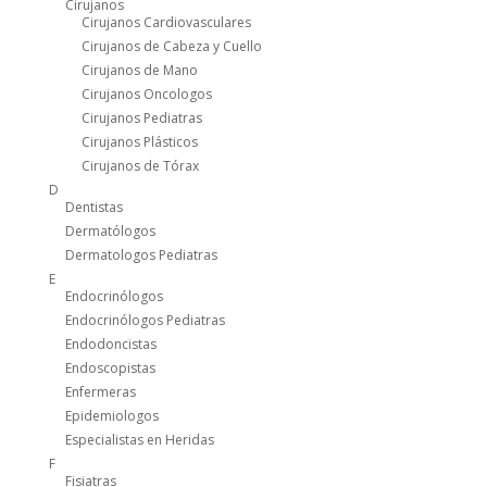
Cirujanos
Cirujanos Cardiovasculares
Cirujanos de Cabeza y Cuello
Cirujanos de Mano
Cirujanos Oncologos
Cirujanos Pediatras
Cirujanos Plásticos
Cirujanos de Tórax
D
Dentistas
Dermatólogos
Dermatologos Pediatras
E
Endocrinólogos
Endocrinólogos Pediatras
Endodoncistas
Endoscopistas
Enfermeras
Epidemiologos
Especialistas en Heridas
F
Fisiatras