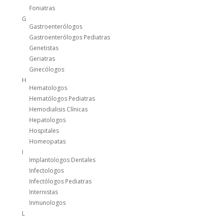
Foniatras
G
Gastroenterólogos
Gastroenterólogos Pediatras
Genetistas
Geriatras
Ginecólogos
H
Hematologos
Hematólogos Pediatras
Hemodialisis Clínicas
Hepatologos
Hospitales
Homeopatas
I
Implantologos Dentales
Infectologos
Infectólogos Pediatras
Internistas
Inmunologos
L