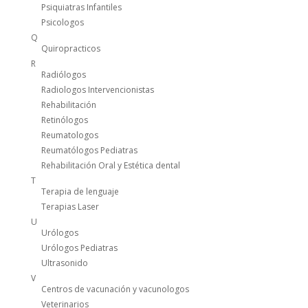
Psiquiatras Infantiles
Psicologos
Q
Quiropracticos
R
Radiólogos
Radiologos Intervencionistas
Rehabilitación
Retinólogos
Reumatologos
Reumatólogos Pediatras
Rehabilitación Oral y Estética dental
T
Terapia de lenguaje
Terapias Laser
U
Urólogos
Urólogos Pediatras
Ultrasonido
V
Centros de vacunación y vacunologos
Veterinarios