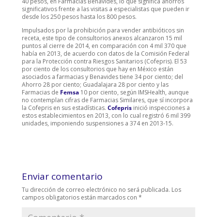
40 pesos, en Farmacias Benavides, lo que significa ahorros
significativos frente a las visitas a especialistas que pueden ir
desde los 250 pesos hasta los 800 pesos.
Impulsados por la prohibición para vender antibióticos sin
receta, este tipo de consultorios anexos alcanzaron 15 mil
puntos al cierre de 2014, en comparación con 4 mil 370 que
había en 2013, de acuerdo con datos de la Comisión Federal
para la Protección contra Riesgos Sanitarios (Cofepris). El 53
por ciento de los consultorios que hay en México están
asociados a farmacias y Benavides tiene 34 por ciento; del
Ahorro 28 por ciento; Guadalajara 28 por ciento y las
Farmacias de
Femsa
10 por ciento, según IMSHealth, aunque
no contemplan cifras de Farmacias Similares, que sí incorpora
la Cofepris en sus estadísticas.
Cofepris
inició inspecciones a
estos establecimientos en 2013, con lo cual registró 6 mil 399
unidades, imponiendo suspensiones a 374 en 2013-15.
Enviar comentario
Tu dirección de correo electrónico no será publicada.
Los
campos obligatorios están marcados con
*