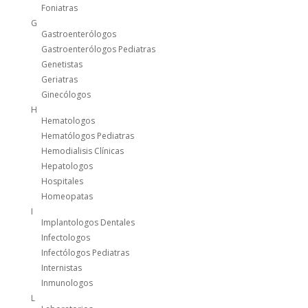
Foniatras
G
Gastroenterólogos
Gastroenterólogos Pediatras
Genetistas
Geriatras
Ginecólogos
H
Hematologos
Hematólogos Pediatras
Hemodialisis Clínicas
Hepatologos
Hospitales
Homeopatas
I
Implantologos Dentales
Infectologos
Infectólogos Pediatras
Internistas
Inmunologos
L