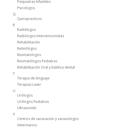
Psiquiatras Infantiles
Psicologos
Q
Quiropracticos
R
Radiólogos
Radiologos Intervencionistas
Rehabilitación
Retinólogos
Reumatologos
Reumatólogos Pediatras
Rehabilitación Oral y Estética dental
T
Terapia de lenguaje
Terapias Laser
U
Urólogos
Urólogos Pediatras
Ultrasonido
V
Centros de vacunación y vacunologos
Veterinarios