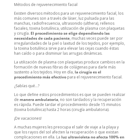
Métodos de rejuvenecimiento facial
Existen diversos métodos para un rejuvenecimiento facial, los
más comunes son a través de láser, luz pulsada para las
manchas, radiofrecuencia, ultrasonido (ulthera), rellenos
faciales, toxina botulínica, utilización de plasma con plaquetas
y cirugía.
El procedimiento se elige dependiendo las
necesidades de cada paciente
, muchas veces puede ser por
irregularidades de la piel o laxitud de los tejidos, por ejemplo,
la toxina botulínica sirve para elevar las cejas cuando éstas
han caído o para disminuir las arrugas dinámicas.
La utilización de plasma con plaquetas produce cambios en la
formación de nuevas fibras de colágenas para darle más
sustento a los tejidos. Hoy en día,
la cirugía es el
procedimiento más efectivo
para el rejuvenecimiento facial.
¿Sabías qué…?
Lo que define estos procedimientos es que se pueden realizar
de
manera ambulatoria
, no son tardados y la recuperación
es rápida. Puede tardar el procedimiento desde 15 minutos
(toxina botulínica) hasta 2 horas (cirugía ambulatoria).
¡De vacaciones!
A muchas mujeres les preocupa el salir de viaje a la playa y
que los rayos del sol afecten la recuperación o que existan
complicaciones en ella. La
luz ultravioleta no afecta 100% en