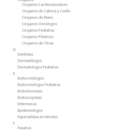
Cirujanos Cardiovasculares
Cirujanos de Cabeza y Cuello
Cirujanos de Mano
Cirujanos Oncologos
Cirujanos Pediatras
Cirujanos Plásticos
Cirujanos de Tórax
D
Dentistas
Dermatólogos
Dermatologos Pediatras
E
Endocrinólogos
Endocrinólogos Pediatras
Endodoncistas
Endoscopistas
Enfermeras
Epidemiologos
Especialistas en Heridas
F
Fisiatras