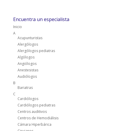
Encuentra un especialista
Inicio
A
Acupunturistas
Alergólogos
Alergólogos pediatras
Algólogos
Angiólogos
Anestesistas
Audiólogos
B
Bariatras
C
Cardiólogos
Cardiólogos pediatras
Centros auditivos
Centros de Hemodiálisis
Cámara Hiperbárica
Cirujanos