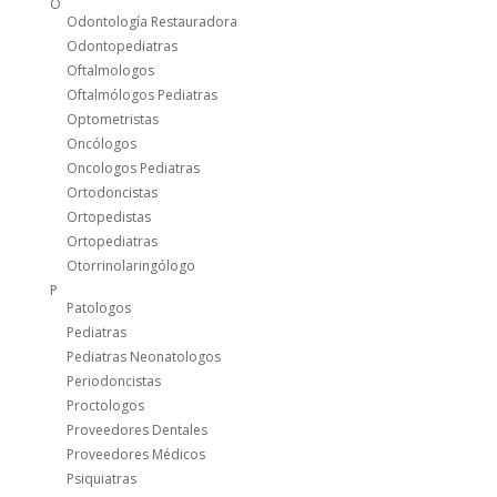
O
Odontología Restauradora
Odontopediatras
Oftalmologos
Oftalmólogos Pediatras
Optometristas
Oncólogos
Oncologos Pediatras
Ortodoncistas
Ortopedistas
Ortopediatras
Otorrinolaringólogo
P
Patologos
Pediatras
Pediatras Neonatologos
Periodoncistas
Proctologos
Proveedores Dentales
Proveedores Médicos
Psiquiatras