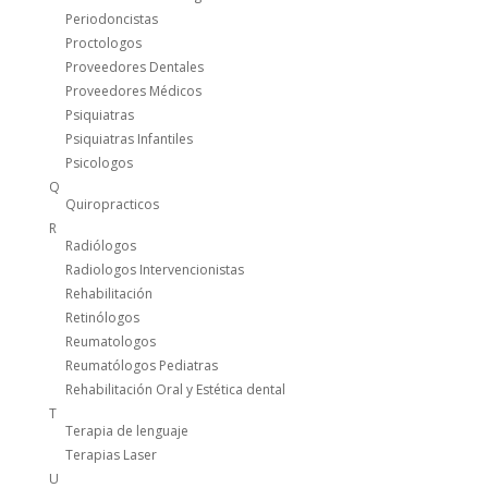
Periodoncistas
Proctologos
Proveedores Dentales
Proveedores Médicos
Psiquiatras
Psiquiatras Infantiles
Psicologos
Q
Quiropracticos
R
Radiólogos
Radiologos Intervencionistas
Rehabilitación
Retinólogos
Reumatologos
Reumatólogos Pediatras
Rehabilitación Oral y Estética dental
T
Terapia de lenguaje
Terapias Laser
U