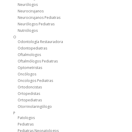
Neurólogos
Neurocirujanos
Neurocirujanos Pediatras
Neurólogos Pediatras
Nutriólogos
O
Odontología Restauradora
Odontopediatras
Oftalmologos
Oftalmólogos Pediatras
Optometristas
Oncólogos
Oncologos Pediatras
Ortodoncistas
Ortopedistas
Ortopediatras
Otorrinolaringólogo
P
Patologos
Pediatras
Pediatras Neonatologos