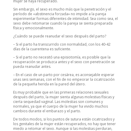
mujer se haya recuperado.
Sin embargo, el sexo es mucho más que la penetración y el
período de «abstinencia forzada» no impide a la pareja
experimentar formas diferentes de intimidad. Sea como sea, el
sexo debe retomarse cuando la pareja se sienta preparada
física y emocionalmente.
¿Cuándo se puede reanudar el sexo después del parto?
– Si el parto ha transcurrido con normalidad, con los 40-42
días de la cuarentena es suficiente.
– Si el parto no necesitó una episiotomía, es posible que la
recuperación se produzca antes y el sexo con penetración se
pueda reanudar antes.
– En el caso de un parto por cesárea, es aconsejable esperar
unas seis semanas, con el fin de no empeorar la cicatrización
de la pequeña herida en la pared del útero.
Es muy probable que en las primeras relaciones sexuales
después del parto, la mujer sienta algunas molestias físicas y
cierta sequedad vaginal. Las molestias son comunes y
normales, ya que el cuerpo de la mujer ha vivido muchos
cambios durante el embarazo y el parto.
De todos modos, si los puntos de sutura están cicatrizados y
los genitales de la mujer están recuperados, no hay que tener
miedo a retomar el sexo. Aunque si las molestias perduran,