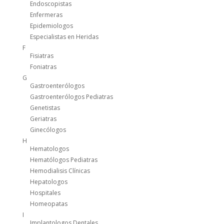
Endoscopistas
Enfermeras
Epidemiologos
Especialistas en Heridas
F
Fisiatras
Foniatras
G
Gastroenterólogos
Gastroenterólogos Pediatras
Genetistas
Geriatras
Ginecólogos
H
Hematologos
Hematólogos Pediatras
Hemodialisis Clínicas
Hepatologos
Hospitales
Homeopatas
I
Implantologos Dentales