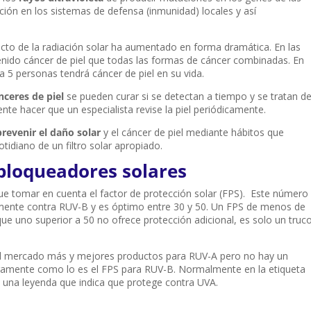
ución en los sistemas de defensa (inmunidad) locales y así
cto de la radiación solar ha aumentado en forma dramática. En las
nido cáncer de piel que todas las formas de cáncer combinadas. En
 5 personas tendrá cáncer de piel en su vida.
nceres de piel
se pueden curar si se detectan a tiempo y se tratan d
e hacer que un especialista revise la piel periódicamente.
prevenir el daño solar
y el cáncer de piel mediante hábitos que
tidiano de un filtro solar apropiado.
bloqueadores solares
e tomar en cuenta el factor de protección solar (FPS). Este número
vamente contra RUV-B y es óptimo entre 30 y 50. Un FPS de menos de
ue uno superior a 50 no ofrece protección adicional, es solo un truc
el mercado más y mejores productos para RUV-A pero no hay un
ramente como lo es el FPS para RUV-B. Normalmente en la etiqueta
 una leyenda que indica que protege contra UVA.