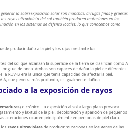
 generar la sobreexposición solar son manchas, arrugas finas y gruesas
o los rayos ultravioleta del sol también producen mutaciones en los
sminución en los sistemas de defensa locales, lo que conocemos como
puede producir daño a la piel y los ojos mediante los
es del sol que alcanzan la superficie de la tierra se clasifican como A
 longitud de onda. Ambas son capaces de dañar la piel de diferentes
la RUV-B era la única que tenía capacidad de afectar la piel.
-A, que penetra más profundo, es igualmente dañina.
ociado a la exposición de rayos
emaduras
) o crónico. La exposición al sol a largo plazo provoca
azamiento y laxitud de la piel, decoloración y aparición de pequeños
as alteraciones ocurren principalmente en personas de piel clara.
 los
rayos ultravioleta
de producir mutaciones en los genes de las