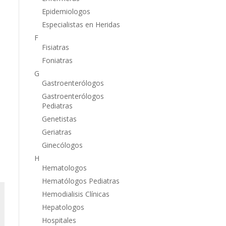
Epidemiologos
Especialistas en Heridas
F
Fisiatras
Foniatras
G
Gastroenterólogos
Gastroenterólogos
Pediatras
Genetistas
Geriatras
Ginecólogos
H
Hematologos
Hematólogos Pediatras
Hemodialisis Clínicas
Hepatologos
Hospitales