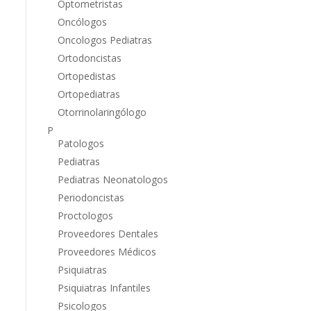
Optometristas
Oncólogos
Oncologos Pediatras
Ortodoncistas
Ortopedistas
Ortopediatras
Otorrinolaringólogo
P
Patologos
Pediatras
Pediatras Neonatologos
Periodoncistas
Proctologos
Proveedores Dentales
Proveedores Médicos
Psiquiatras
Psiquiatras Infantiles
Psicologos