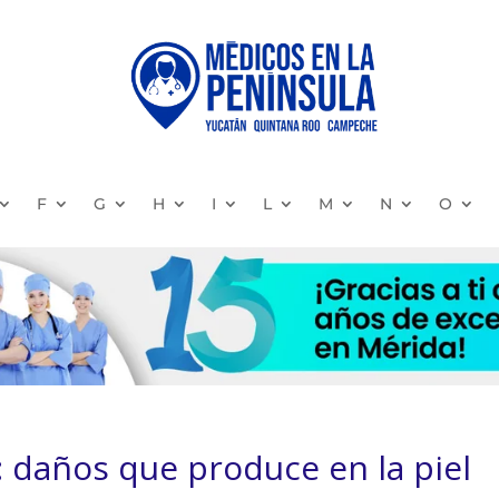
F
G
H
I
L
M
N
O
: daños que produce en la piel