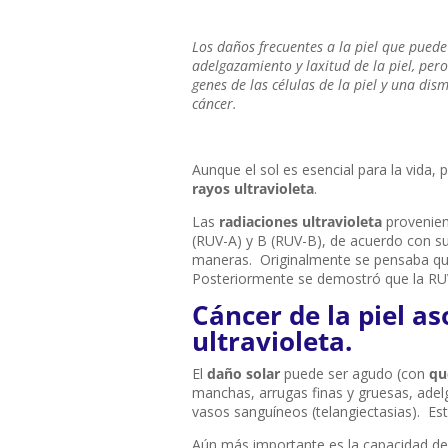
Los daños frecuentes a la piel que puede
adelgazamiento y laxitud de la piel, per
genes de las células de la piel y una di
cáncer.
Aunque el sol es esencial para la vida, 
rayos ultravioleta
.
Las
radiaciones ultravioleta
provenient
(RUV-A) y B (RUV-B), de acuerdo con su
maneras. Originalmente se pensaba que 
Posteriormente se demostró que la RUV
Cáncer de la piel as
ultravioleta.
El
daño solar
puede ser agudo (con
qu
manchas, arrugas finas y gruesas, adelg
vasos sanguíneos (telangiectasias). Est
Aún más importante es la capacidad de