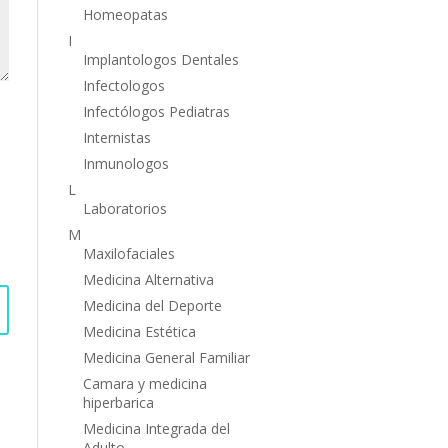
Homeopatas
I
Implantologos Dentales
Infectologos
Infectólogos Pediatras
Internistas
Inmunologos
L
Laboratorios
M
Maxilofaciales
Medicina Alternativa
Medicina del Deporte
Medicina Estética
Medicina General Familiar
Camara y medicina
hiperbarica
Medicina Integrada del
Adulto