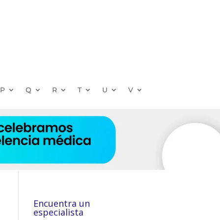
P
Q
R
T
U
V
Encuentra un
especialista