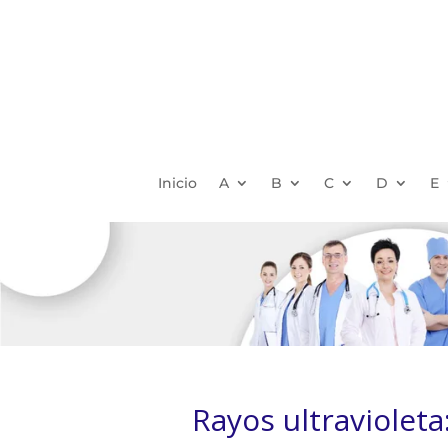
Inicio
A
B
C
D
E
Rayos ultravioleta