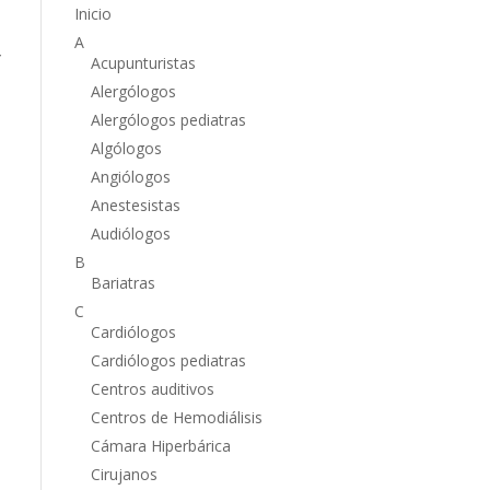
Inicio
A
,
Acupunturistas
Alergólogos
Alergólogos pediatras
Algólogos
Angiólogos
Anestesistas
Audiólogos
B
Bariatras
C
Cardiólogos
Cardiólogos pediatras
Centros auditivos
Centros de Hemodiálisis
Cámara Hiperbárica
Cirujanos