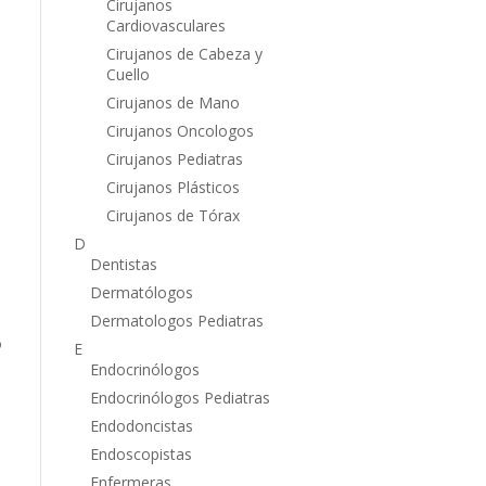
Cirujanos
Cardiovasculares
Cirujanos de Cabeza y
Cuello
Cirujanos de Mano
Cirujanos Oncologos
e
Cirujanos Pediatras
Cirujanos Plásticos
Cirujanos de Tórax
D
Dentistas
Dermatólogos
Dermatologos Pediatras
o
E
Endocrinólogos
Endocrinólogos Pediatras
Endodoncistas
Endoscopistas
Enfermeras