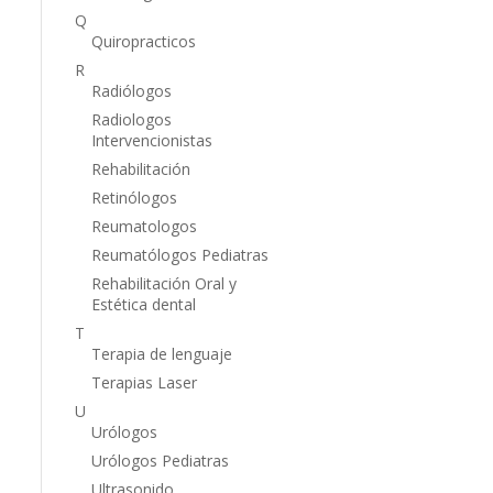
Q
Quiropracticos
R
Radiólogos
Radiologos
Intervencionistas
Rehabilitación
Retinólogos
Reumatologos
Reumatólogos Pediatras
Rehabilitación Oral y
Estética dental
T
Terapia de lenguaje
Terapias Laser
U
Urólogos
Urólogos Pediatras
Ultrasonido