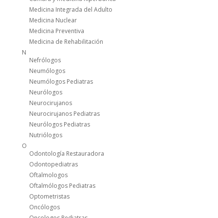
Medicina Integrada del Adulto
Medicina Nuclear
Medicina Preventiva
Medicina de Rehabilitación
N
Nefrólogos
Neumólogos
Neumólogos Pediatras
Neurólogos
Neurocirujanos
Neurocirujanos Pediatras
Neurólogos Pediatras
Nutriólogos
O
Odontología Restauradora
Odontopediatras
Oftalmologos
Oftalmólogos Pediatras
Optometristas
Oncólogos
Oncologos Pediatras