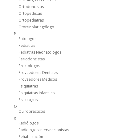
Ortodoncistas
Ortopedistas
Ortopediatras
Otorrinolaringólogo
P
Patologos
Pediatras
Pediatras Neonatologos
Periodoncistas
Proctologos
Proveedores Dentales
Proveedores Médicos
Psiquiatras
Psiquiatras Infantiles
Psicologos
Q
Quiropracticos
R
Radiólogos
Radiologos Intervencionistas
Rehabilitación