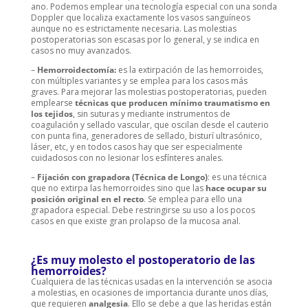
ano. Podemos emplear una tecnología especial con una sonda
Doppler que localiza exactamente los vasos sanguíneos
aunque no es estrictamente necesaria. Las molestias
postoperatorias son escasas por lo general, y se indica en
casos no muy avanzados.
–
Hemorroidectomía:
es la extirpación de las hemorroides,
con múltiples variantes y se emplea para los casos más
graves. Para mejorar las molestias postoperatorias, pueden
emplearse
técnicas que producen mínimo traumatismo en
los tejidos
, sin suturas y mediante instrumentos de
coagulación y sellado vascular, que oscilan desde el cauterio
con punta fina, generadores de sellado, bisturí ultrasónico,
láser, etc, y en todos casos hay que ser especialmente
cuidadosos con no lesionar los esfínteres anales.
–
Fijación con grapadora (Técnica de Longo)
: es una técnica
que no extirpa las hemorroides sino que las
hace ocupar su
posición original en el recto
. Se emplea para ello una
grapadora especial. Debe restringirse su uso a los pocos
casos en que existe gran prolapso de la mucosa anal.
¿Es muy molesto el postoperatorio de las
hemorroides?
Cualquiera de las técnicas usadas en la intervención se asocia
a molestias, en ocasiones de importancia durante unos días,
que requieren
analgesia
. Ello se debe a que las heridas están