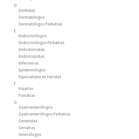
D
Dentistas
Dermatólogos
Dermatologos Pediatras
E
Endocrinólogos
Endocrinólogos Pediatras
Endodoncistas
Endoscopistas
Enfermeras
Epidemiologos
Especialistas en Heridas
F
Fisiatras
Foniatras
G
Gastroenterólogos
Gastroenterólogos Pediatras
Genetistas
Geriatras
Ginecólogos