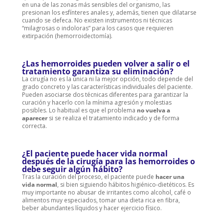
en una de las zonas más sensibles del organismo, las
presionan los esfínteres anales y, además, tienen que dilatarse
cuando se defeca. No existen instrumentos ni técnicas
“milagrosas o indoloras” para los casos que requieren
extirpación (hemorroidectomía).
¿Las hemorroides pueden volver a salir o el
tratamiento garantiza su eliminación?
La cirugía no es la única ni la mejor opción, todo depende del
grado concreto y las características individuales del paciente.
Pueden asociarse dos técnicas diferentes para garantizar la
curación y hacerlo con la mínima agresión y molestias
posibles. Lo habitual es que el problema
no vuelva a
aparecer
si se realiza el tratamiento indicado y de forma
correcta.
¿El paciente puede hacer vida normal
después de la cirugía para las hemorroides o
debe seguir algún hábito?
Tras la curación del proceso, el paciente puede
hacer una
vida normal
, si bien siguiendo hábitos higiénico-dietéticos. Es
muy importante no abusar de irritantes como alcohol, café o
alimentos muy especiados, tomar una dieta rica en fibra,
beber abundantes líquidos y hacer ejercicio físico.