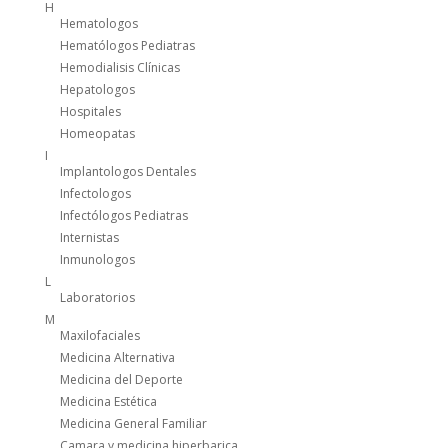
H
Hematologos
Hematólogos Pediatras
Hemodialisis Clínicas
Hepatologos
Hospitales
Homeopatas
I
Implantologos Dentales
Infectologos
Infectólogos Pediatras
Internistas
Inmunologos
L
Laboratorios
M
Maxilofaciales
Medicina Alternativa
Medicina del Deporte
Medicina Estética
Medicina General Familiar
Camara y medicina hiperbarica