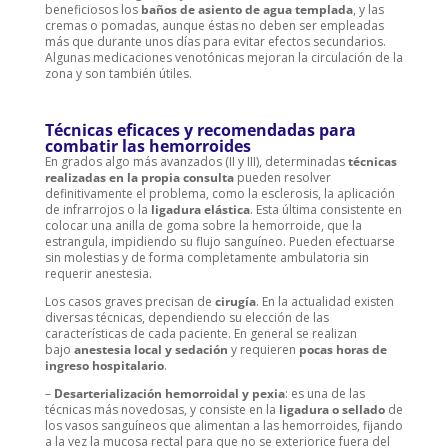
beneficiosos los
baños de asiento de agua templada
, y las
cremas o pomadas, aunque éstas no deben ser empleadas
más que durante unos días para evitar efectos secundarios.
Algunas medicaciones venotónicas mejoran la circulación de la
zona y son también útiles.
Técnicas eficaces y recomendadas para
combatir las hemorroides
En grados algo más avanzados (II y III), determinadas
técnicas
realizadas en la propia consulta
pueden resolver
definitivamente el problema, como la esclerosis, la aplicación
de infrarrojos o la
ligadura elástica
. Esta última consistente en
colocar una anilla de goma sobre la hemorroide, que la
estrangula, impidiendo su flujo sanguíneo. Pueden efectuarse
sin molestias y de forma completamente ambulatoria sin
requerir anestesia.
Los casos graves precisan de
cirugía
. En la actualidad existen
diversas técnicas, dependiendo su elección de las
características de cada paciente. En general se realizan
bajo
anestesia local y sedación
y requieren
pocas horas de
ingreso hospitalario
.
–
Desarterialización hemorroidal y pexia
: es una de las
técnicas más novedosas, y consiste en la
ligadura o sellado
de
los vasos sanguíneos que alimentan a las hemorroides, fijando
a la vez la mucosa rectal para que no se exteriorice fuera del