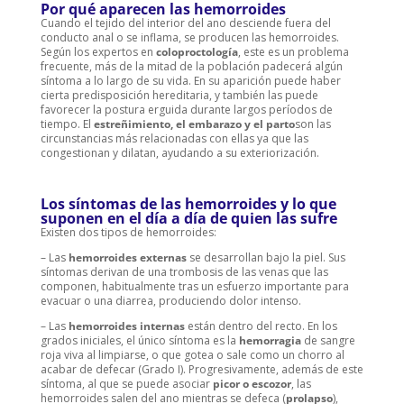
Por qué aparecen las hemorroides
Cuando el tejido del interior del ano desciende fuera del
conducto anal o se inflama, se producen las hemorroides.
Según los expertos en
coloproctología
, este es un problema
frecuente, más de la mitad de la población padecerá algún
síntoma a lo largo de su vida. En su aparición puede haber
cierta predisposición hereditaria, y también las puede
favorecer la postura erguida durante largos períodos de
tiempo. El
estreñimiento, el embarazo y el parto
son las
circunstancias más relacionadas con ellas ya que las
congestionan y dilatan, ayudando a su exteriorización.
Los síntomas de las hemorroides y lo que
suponen en el día a día de quien las sufre
Existen dos tipos de hemorroides:
– Las
hemorroides externas
se desarrollan bajo la piel. Sus
síntomas derivan de una trombosis de las venas que las
componen, habitualmente tras un esfuerzo importante para
evacuar o una diarrea, produciendo dolor intenso.
– Las
hemorroides internas
están dentro del recto. En los
grados iniciales, el único síntoma es la
hemorragia
de sangre
roja viva al limpiarse, o que gotea o sale como un chorro al
acabar de defecar (Grado I). Progresivamente, además de este
síntoma, al que se puede asociar
picor o escozor
, las
hemorroides salen del ano mientras se defeca (
prolapso
),