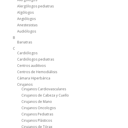
Alergólogos pediatras
Algólogos
Angiólogos
Anestesistas
Audiólogos
B
Bariatras
C
Cardiólogos
Cardiólogos pediatras
Centros auditivos
Centros de Hemodiálisis
Cámara Hiperbárica
Cirujanos
Cirujanos Cardiovasculares
Cirujanos de Cabeza y Cuello
Cirujanos de Mano
Cirujanos Oncologos
Cirujanos Pediatras
Cirujanos Plásticos
Cirujanos de Tórax