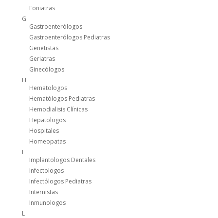
Foniatras
G
Gastroenterólogos
Gastroenterólogos Pediatras
Genetistas
Geriatras
Ginecólogos
H
Hematologos
Hematólogos Pediatras
Hemodialisis Clínicas
Hepatologos
Hospitales
Homeopatas
I
Implantologos Dentales
Infectologos
Infectólogos Pediatras
Internistas
Inmunologos
L