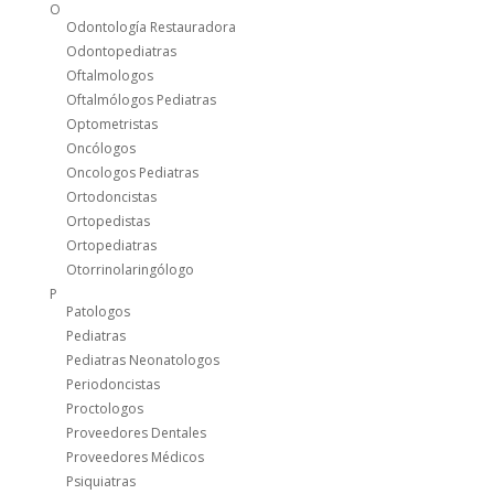
O
Odontología Restauradora
Odontopediatras
Oftalmologos
Oftalmólogos Pediatras
Optometristas
Oncólogos
Oncologos Pediatras
Ortodoncistas
Ortopedistas
Ortopediatras
Otorrinolaringólogo
P
Patologos
Pediatras
Pediatras Neonatologos
Periodoncistas
Proctologos
Proveedores Dentales
Proveedores Médicos
Psiquiatras