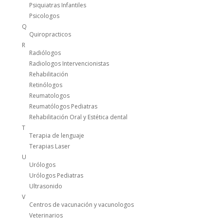
Psiquiatras Infantiles
Psicologos
Q
Quiropracticos
R
Radiólogos
Radiologos Intervencionistas
Rehabilitación
Retinólogos
Reumatologos
Reumatólogos Pediatras
Rehabilitación Oral y Estética dental
T
Terapia de lenguaje
Terapias Laser
U
Urólogos
Urólogos Pediatras
Ultrasonido
V
Centros de vacunación y vacunologos
Veterinarios