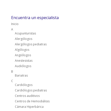
Encuentra un especialista
Inicio
A
Acupunturistas
Alergólogos
Alergólogos pediatras
Algólogos
Angiólogos
Anestesistas
Audiólogos
B
Bariatras
C
Cardiólogos
Cardiólogos pediatras
Centros auditivos
Centros de Hemodiálisis
Cámara Hiperbárica