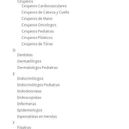
Cirujanos
Cirujanos Cardiovasculares
Cirujanos de Cabeza y Cuello
Cirujanos de Mano
Cirujanos Oncologos
Cirujanos Pediatras
Cirujanos Plásticos
Cirujanos de Tórax
D
Dentistas
Dermatólogos
Dermatologos Pediatras
E
Endocrinólogos
Endocrinólogos Pediatras
Endodoncistas
Endoscopistas
Enfermeras
Epidemiologos
Especialistas en Heridas
F
Fisiatras