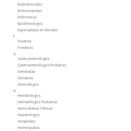
Endodoncistas
Endoscopistas
Enfermeras
Epidemiologos
Especialistas en Heridas
F
Fisiatras
Foniatras
G
Gastroenterólogos
Gastroenterólogos Pediatras
Genetistas
Geriatras
Ginecólogos
H
Hematologos
Hematólogos Pediatras
Hemodialisis Clínicas
Hepatologos
Hospitales
Homeopatas