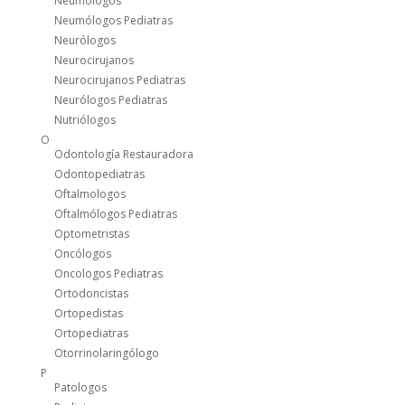
Neumólogos
Neumólogos Pediatras
Neurólogos
Neurocirujanos
Neurocirujanos Pediatras
Neurólogos Pediatras
Nutriólogos
O
Odontología Restauradora
Odontopediatras
Oftalmologos
Oftalmólogos Pediatras
Optometristas
Oncólogos
Oncologos Pediatras
Ortodoncistas
Ortopedistas
Ortopediatras
Otorrinolaringólogo
P
Patologos