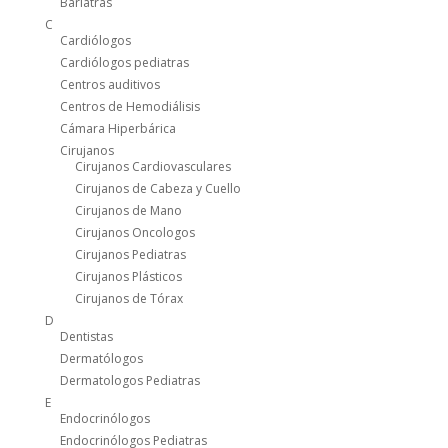
Bariatras
C
Cardiólogos
Cardiólogos pediatras
Centros auditivos
Centros de Hemodiálisis
Cámara Hiperbárica
Cirujanos
Cirujanos Cardiovasculares
Cirujanos de Cabeza y Cuello
Cirujanos de Mano
Cirujanos Oncologos
Cirujanos Pediatras
Cirujanos Plásticos
Cirujanos de Tórax
D
Dentistas
Dermatólogos
Dermatologos Pediatras
E
Endocrinólogos
Endocrinólogos Pediatras