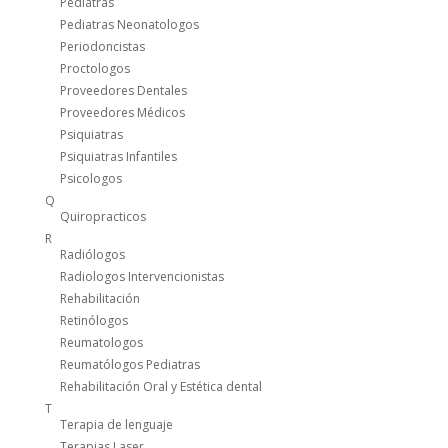
Pediatras
Pediatras Neonatologos
Periodoncistas
Proctologos
Proveedores Dentales
Proveedores Médicos
Psiquiatras
Psiquiatras Infantiles
Psicologos
Q
Quiropracticos
R
Radiólogos
Radiologos Intervencionistas
Rehabilitación
Retinólogos
Reumatologos
Reumatólogos Pediatras
Rehabilitación Oral y Estética dental
T
Terapia de lenguaje
Terapias Laser