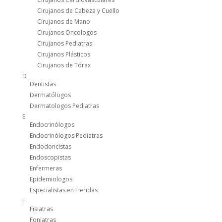
Cirujanos de Cabeza y Cuello
Cirujanos de Mano
Cirujanos Oncologos
Cirujanos Pediatras
Cirujanos Plásticos
Cirujanos de Tórax
D
Dentistas
Dermatólogos
Dermatologos Pediatras
E
Endocrinólogos
Endocrinólogos Pediatras
Endodoncistas
Endoscopistas
Enfermeras
Epidemiologos
Especialistas en Heridas
F
Fisiatras
Foniatras