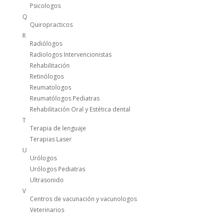
Psicologos
Q
Quiropracticos
R
Radiólogos
Radiologos Intervencionistas
Rehabilitación
Retinólogos
Reumatologos
Reumatólogos Pediatras
Rehabilitación Oral y Estética dental
T
Terapia de lenguaje
Terapias Laser
U
Urólogos
Urólogos Pediatras
Ultrasonido
V
Centros de vacunación y vacunologos
Veterinarios