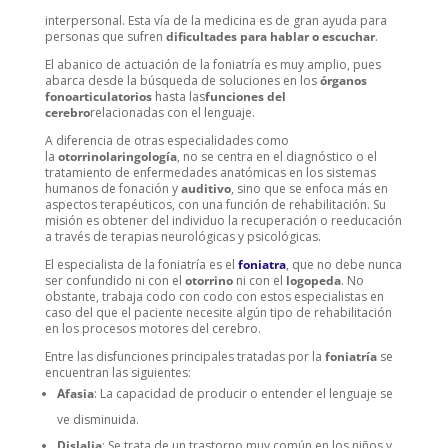
interpersonal. Esta vía de la medicina es de gran ayuda para
personas que sufren
dificultades para hablar o escuchar
.
El abanico de actuación de la foniatría es muy amplio, pues
abarca desde la búsqueda de soluciones en los
órganos
fonoarticulatorios
hasta las
funciones del
cerebro
relacionadas con el lenguaje.
A diferencia de otras especialidades como
la
otorrinolaringología
, no se centra en el diagnóstico o el
tratamiento de enfermedades anatómicas en los sistemas
humanos de fonación y
auditivo
, sino que se enfoca más en
aspectos terapéuticos, con una función de rehabilitación. Su
misión es obtener del individuo la recuperación o reeducación
a través de terapias neurológicas y psicológicas.
El especialista de la foniatría es el
foniatra
, que no debe nunca
ser confundido ni con el
otorrino
ni con el
logopeda
. No
obstante, trabaja codo con codo con estos especialistas en
caso del que el paciente necesite algún tipo de rehabilitación
en los procesos motores del cerebro.
Entre las disfunciones principales tratadas por la
foniatría
se
encuentran las siguientes:
Afasia
: La capacidad de producir o entender el lenguaje se
ve disminuida.
Dislalia
: Se trata de un trastorno muy común en los niños y