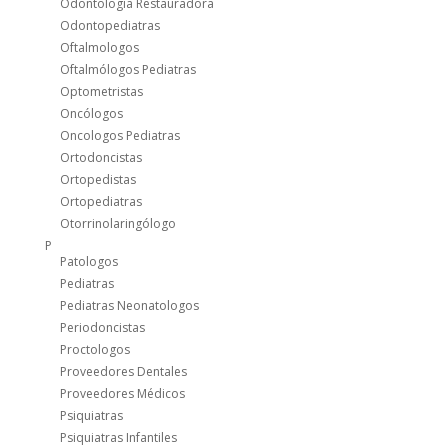
Odontología Restauradora
Odontopediatras
Oftalmologos
Oftalmólogos Pediatras
Optometristas
Oncólogos
Oncologos Pediatras
Ortodoncistas
Ortopedistas
Ortopediatras
Otorrinolaringólogo
P
Patologos
Pediatras
Pediatras Neonatologos
Periodoncistas
Proctologos
Proveedores Dentales
Proveedores Médicos
Psiquiatras
Psiquiatras Infantiles