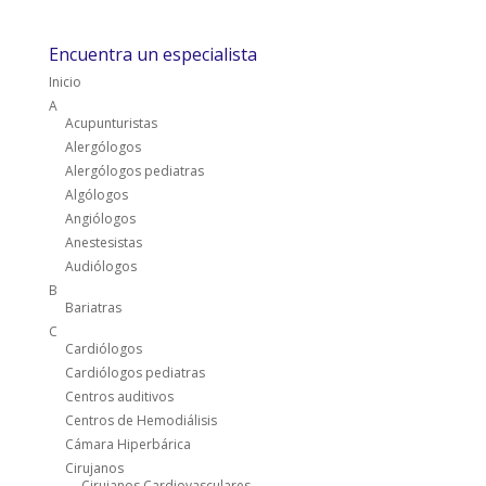
Encuentra un especialista
Inicio
A
Acupunturistas
Alergólogos
Alergólogos pediatras
Algólogos
Angiólogos
Anestesistas
Audiólogos
B
Bariatras
C
Cardiólogos
Cardiólogos pediatras
Centros auditivos
Centros de Hemodiálisis
Cámara Hiperbárica
Cirujanos
Cirujanos Cardiovasculares