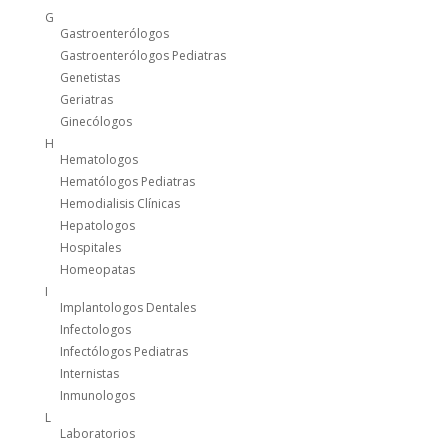
G
Gastroenterólogos
Gastroenterólogos Pediatras
Genetistas
Geriatras
Ginecólogos
H
Hematologos
Hematólogos Pediatras
Hemodialisis Clínicas
Hepatologos
Hospitales
Homeopatas
I
Implantologos Dentales
Infectologos
Infectólogos Pediatras
Internistas
Inmunologos
L
Laboratorios