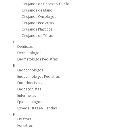
Cirujanos de Cabeza y Cuello
Cirujanos de Mano
Cirujanos Oncologos
Cirujanos Pediatras
Cirujanos Plásticos
Cirujanos de Tórax
D
Dentistas
Dermatólogos
Dermatologos Pediatras
E
Endocrinólogos
Endocrinólogos Pediatras
Endodoncistas
Endoscopistas
Enfermeras
Epidemiologos
Especialistas en Heridas
F
Fisiatras
Foniatras