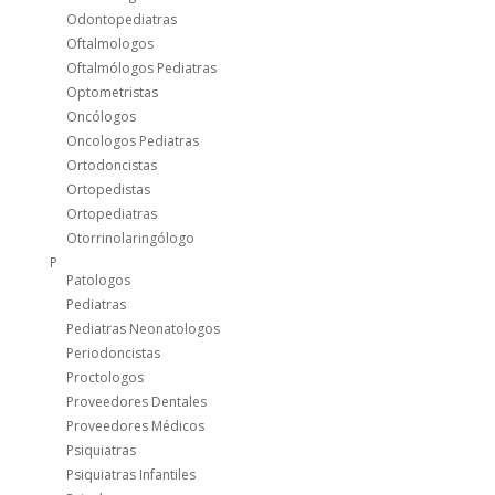
Odontopediatras
Oftalmologos
Oftalmólogos Pediatras
Optometristas
Oncólogos
Oncologos Pediatras
Ortodoncistas
Ortopedistas
Ortopediatras
Otorrinolaringólogo
P
Patologos
Pediatras
Pediatras Neonatologos
Periodoncistas
Proctologos
Proveedores Dentales
Proveedores Médicos
Psiquiatras
Psiquiatras Infantiles