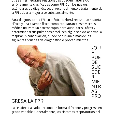
otras enfermedades relacionadas pueden haber sido
erróneamente clasificadas como FPI. Con los nuevos
estándares de diagnóstico, el reconocimiento y tratamiento de
la FPI debería mejorarse substancialmente.
Para diagnosticar la FPI, su médico deberá realizar un historial
clínico y una examen físico completo. Durante esta visita, su
médico utilizará un estetoscopio para auscultar su tórax y
determinar si sus pulmones producen algún sonido anormal al
respirar. A continuación, puede pedir una o más de las
siguientes pruebas de diagnóstico o procedimientos.
¿QU
É
PUE
DE
SUC
EDE
R
MIE
NTR
AS
PRO
GRESA LA FPI?
La FPI afecta a cada persona de forma diferente y progresa en
grado variable. Generalmente, los síntomas respiratorios del