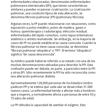
enfermedades relacionadas, denominadas enfermedades
pulmonares intersticiales (EPI), que tienen características
similares y pueden ocasionar cicatrización. La cicatrización
pulmonar, una condición típica de esta alteración, se
denomina fibrosis pulmonar (FP) (pulmonary fibrosis).
Algunas veces, la FP puede relacionarse con situaciones, como
exposición a polvo metálico, polvo de madera, gases o
humos; quimioterapia o radioterapia; infección residual;
enfermedades del tejido conectivo, como lupus eritematoso
sistémico o artritis reumatoide. Sin embargo, en la mayoría de
casos de FP no puede establecerse causa conocida. Cuando la
fibrosis pulmonar no tiene causa conocida, se denomina
“fibrosis pulmonar idiopática” o “FPI”. El termino “idiopático”
significa “de causa desconocida”.
Su médico puede haberse referido a su estado con una de las
muchas denominaciones utilizadas para describir la FPI. Esta
confusión puede ser debida, en parte, a parecidos entre la FPI
y otras EPI. Sólo recientemente la FPI ha sido reconocida como
una alteración pulmonar distinta.
Aproximadamente 128,000 personas de los Estados Unidos
padecen FPI y se estima que cada aão se desarrollan 31.000
nuevos casos. La enfermedad tiende a afectar más a hombres
que a mujeres, y normalmente afecta a personas de entre 50 y
70 aãos de edad.
La FPI dificulta la capacidad de asimilar el oxígeno. Esto