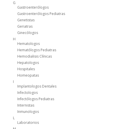
G
Gastroenterólogos
Gastroenterólogos Pediatras
Genetistas
Geriatras
Ginecólogos
H
Hematologos
Hematólogos Pediatras
Hemodialisis Clínicas
Hepatologos
Hospitales
Homeopatas
I
Implantologos Dentales
Infectologos
Infectólogos Pediatras
Internistas
Inmunologos
L
Laboratorios
M