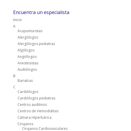
Encuentra un especialista
Inicio
A
Acupunturistas
Alergólogos
Alergólogos pediatras
Algólogos
Angiólogos
Anestesistas
Audiólogos
B
Bariatras
C
Cardiólogos
Cardiólogos pediatras
Centros auditivos
Centros de Hemodiálisis
Cámara Hiperbárica
Cirujanos
Cirujanos Cardiovasculares