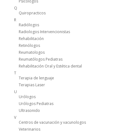
Psicologos
Q
Quiropracticos
R
Radiólogos
Radiologos Intervencionistas
Rehabilitación
Retinólogos
Reumatologos
Reumatólogos Pediatras
Rehabilitación Oral y Estética dental
T
Terapia de lenguaje
Terapias Laser
U
Urólogos
Urólogos Pediatras
Ultrasonido
V
Centros de vacunación y vacunologos
Veterinarios