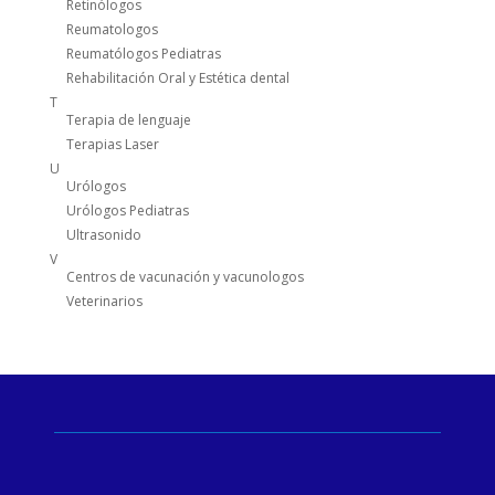
Retinólogos
Reumatologos
Reumatólogos Pediatras
Rehabilitación Oral y Estética dental
T
Terapia de lenguaje
Terapias Laser
U
Urólogos
Urólogos Pediatras
Ultrasonido
V
Centros de vacunación y vacunologos
Veterinarios