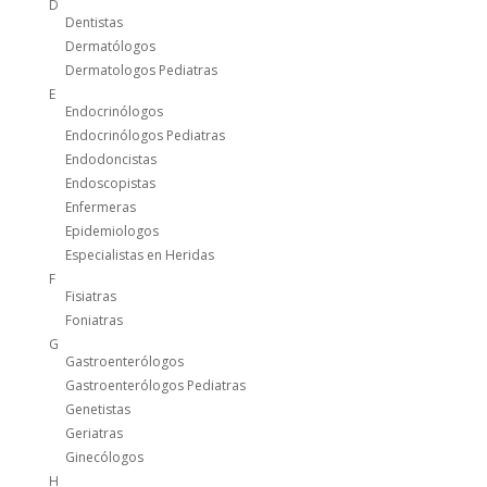
D
Dentistas
Dermatólogos
Dermatologos Pediatras
E
Endocrinólogos
Endocrinólogos Pediatras
Endodoncistas
Endoscopistas
Enfermeras
Epidemiologos
Especialistas en Heridas
F
Fisiatras
Foniatras
G
Gastroenterólogos
Gastroenterólogos Pediatras
Genetistas
Geriatras
Ginecólogos
H