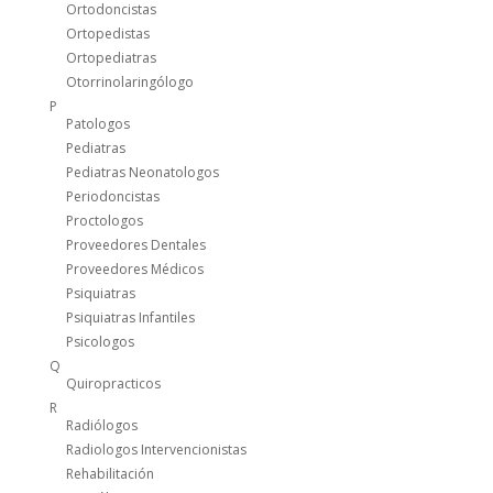
Ortodoncistas
Ortopedistas
Ortopediatras
Otorrinolaringólogo
P
Patologos
Pediatras
Pediatras Neonatologos
Periodoncistas
Proctologos
Proveedores Dentales
Proveedores Médicos
Psiquiatras
Psiquiatras Infantiles
Psicologos
Q
Quiropracticos
R
Radiólogos
Radiologos Intervencionistas
Rehabilitación