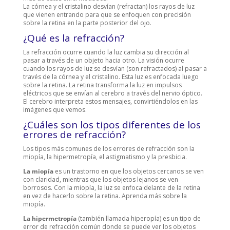
La córnea y el cristalino desvían (refractan) los rayos de luz
que vienen entrando para que se enfoquen con precisión
sobre la retina en la parte posterior del ojo.
¿Qué es la refracción?
La refracción ocurre cuando la luz cambia su dirección al
pasar a través de un objeto hacia otro. La visión ocurre
cuando los rayos de luz se desvían (son refractados) al pasar a
través de la córnea y el cristalino. Esta luz es enfocada luego
sobre la retina. La retina transforma la luz en impulsos
eléctricos que se envían al cerebro a través del nervio óptico.
El cerebro interpreta estos mensajes, convirtiéndolos en las
imágenes que vemos.
¿Cuáles son los tipos diferentes de los
errores de refracción?
Los tipos más comunes de los errores de refracción son la
miopía, la hipermetropía, el astigmatismo y la presbicia.
La miopía
es un trastorno en que los objetos cercanos se ven
con claridad, mientras que los objetos lejanos se ven
borrosos. Con la miopía, la luz se enfoca delante de la retina
en vez de hacerlo sobre la retina. Aprenda más sobre la
miopía.
La hipermetropía
(también llamada hiperopía) es un tipo de
error de refracción común donde se puede ver los objetos