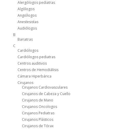
Alergólogos pediatras
Algólogos
Angiólogos
Anestesistas
Audiólogos
B
Bariatras
C
Cardiólogos
Cardiólogos pediatras
Centros auditivos
Centros de Hemodiálisis
Cámara Hiperbárica
Cirujanos
Cirujanos Cardiovasculares
Cirujanos de Cabeza y Cuello
Cirujanos de Mano
Cirujanos Oncologos
Cirujanos Pediatras
Cirujanos Plásticos
Cirujanos de Tórax