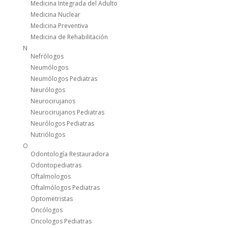
Medicina Integrada del Adulto
Medicina Nuclear
Medicina Preventiva
Medicina de Rehabilitación
N
Nefrólogos
Neumólogos
Neumólogos Pediatras
Neurólogos
Neurocirujanos
Neurocirujanos Pediatras
Neurólogos Pediatras
Nutriólogos
O
Odontología Restauradora
Odontopediatras
Oftalmologos
Oftalmólogos Pediatras
Optometristas
Oncólogos
Oncologos Pediatras