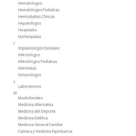
Hematologos
Hematólogos Pediatras
Hemodialisis Clínicas
Hepatologos
Hospitales
Homeopatas
I
Implantologos Dentales
Infectologos
Infectólogos Pediatras
Internistas
Inmunologos
L
Laboratorios
M
Maxilofaciales
Medicina Alternativa
Medicina del Deporte
Medicina Estética
Medicina General Familiar
Camara y medicina hiperbarica