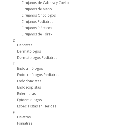
Cirujanos de Cabeza y Cuello
Cirujanos de Mano
Cirujanos Oncologos
Cirujanos Pediatras
Cirujanos Plásticos
Cirujanos de Tórax
D
Dentistas
Dermatólogos
Dermatologos Pediatras
E
Endocrinólogos
Endocrinólogos Pediatras
Endodoncistas
Endoscopistas
Enfermeras
Epidemiologos
Especialistas en Heridas
F
Fisiatras
Foniatras