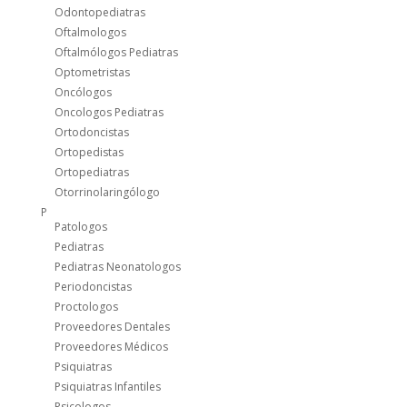
Odontopediatras
Oftalmologos
Oftalmólogos Pediatras
Optometristas
Oncólogos
Oncologos Pediatras
Ortodoncistas
Ortopedistas
Ortopediatras
Otorrinolaringólogo
P
Patologos
Pediatras
Pediatras Neonatologos
Periodoncistas
Proctologos
Proveedores Dentales
Proveedores Médicos
Psiquiatras
Psiquiatras Infantiles
Psicologos