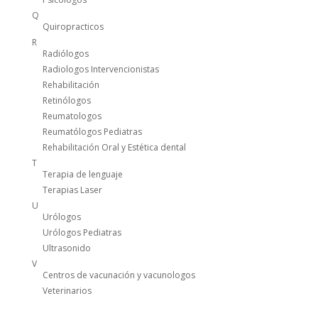
Q
Quiropracticos
R
Radiólogos
Radiologos Intervencionistas
Rehabilitación
Retinólogos
Reumatologos
Reumatólogos Pediatras
Rehabilitación Oral y Estética dental
T
Terapia de lenguaje
Terapias Laser
U
Urólogos
Urólogos Pediatras
Ultrasonido
V
Centros de vacunación y vacunologos
Veterinarios