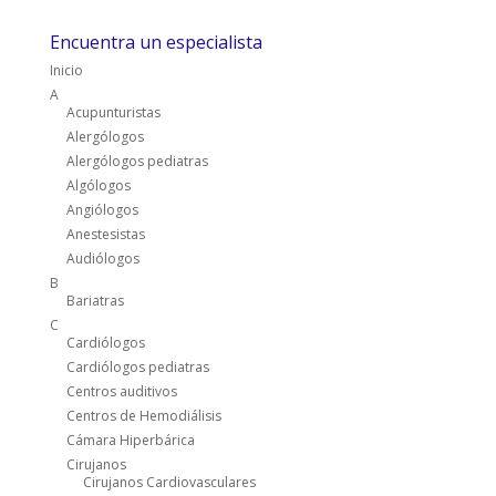
Encuentra un especialista
Inicio
A
Acupunturistas
Alergólogos
Alergólogos pediatras
Algólogos
Angiólogos
Anestesistas
Audiólogos
B
Bariatras
C
Cardiólogos
Cardiólogos pediatras
Centros auditivos
Centros de Hemodiálisis
Cámara Hiperbárica
Cirujanos
Cirujanos Cardiovasculares