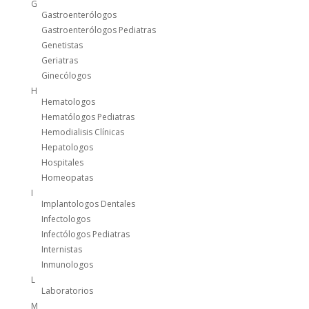
G
Gastroenterólogos
Gastroenterólogos Pediatras
Genetistas
Geriatras
Ginecólogos
H
Hematologos
Hematólogos Pediatras
Hemodialisis Clínicas
Hepatologos
Hospitales
Homeopatas
I
Implantologos Dentales
Infectologos
Infectólogos Pediatras
Internistas
Inmunologos
L
Laboratorios
M