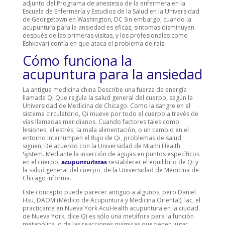
adjunto del Programa de anestesia de la enfermera en la
Escuela de Enfermería y Estudios de la Salud en la Universidad
de Georgetown en Washington, DC Sin embargo, cuando la
acupuntura para la ansiedad es eficaz, síntomas disminuyen
después de las primeras visitas, y los profesionales como
Eshkevari confía en que ataca el problema de raíz.
Cómo funciona la
acupuntura para la ansiedad
La antigua medicina china Describe una fuerza de energía
llamada Qi Que regula la salud general del cuerpo, según la
Universidad de Medicina de Chicago. Como la sangre en el
sistema circulatorio, Qi mueve por todo el cuerpo a través de
vías llamadas meridianos. Cuando factores tales como
lesiones, el estrés, la mala alimentación, o un cambio en el
entorno interrumpen el flujo de Qi, problemas de salud
siguen, De acuerdo con la Universidad de Miami Health
System. Mediante la inserción de agujas en puntos específicos
en el cuerpo,
acupunturistas
restablecer el equilibrio de Qi y
la salud general del cuerpo, de la Universidad de Medicina de
Chicago informa.
Este concepto puede parecer antiguo a algunos, pero Daniel
Hsu, DAOM (Médico de Acupuntura y Medicina Oriental), lac, el
practicante en Nueva York AcuHealth acupuntura en la ciudad
de Nueva York, dice Qi es sólo una metáfora para la función
metabólica, o de las reacciones químicas que tienen lugar