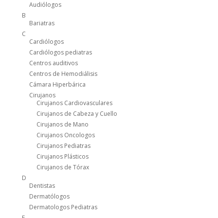
Audiólogos
B
Bariatras
C
Cardiólogos
Cardiólogos pediatras
Centros auditivos
Centros de Hemodiálisis
Cámara Hiperbárica
Cirujanos
Cirujanos Cardiovasculares
Cirujanos de Cabeza y Cuello
Cirujanos de Mano
Cirujanos Oncologos
Cirujanos Pediatras
Cirujanos Plásticos
Cirujanos de Tórax
D
Dentistas
Dermatólogos
Dermatologos Pediatras
E