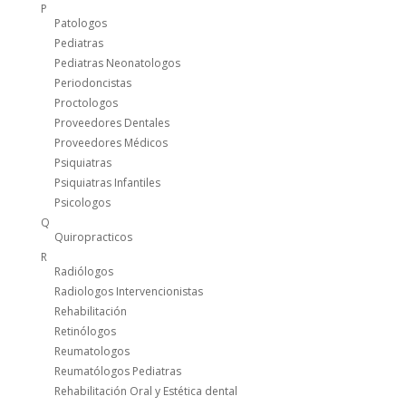
P
Patologos
Pediatras
Pediatras Neonatologos
Periodoncistas
Proctologos
Proveedores Dentales
Proveedores Médicos
Psiquiatras
Psiquiatras Infantiles
Psicologos
Q
Quiropracticos
R
Radiólogos
Radiologos Intervencionistas
Rehabilitación
Retinólogos
Reumatologos
Reumatólogos Pediatras
Rehabilitación Oral y Estética dental