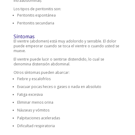
intraabdominal).
Los tipos de peritonitis son:
Peritonitis espontánea
Peritonitis secundaria
Síntomas
El vientre (abdomen) está muy adolorido y sensible. El dolor
puede empeorar cuando se toca el vientre o cuando usted se
mueve.
El vientre puede lucir o sentirse distendido, lo cual se
denomina distensión abdominal.
Otros síntomas pueden abarcar:
Fiebre y escalofríos
Evacuar pocas heces o gases o nada en absoluto
Fatiga excesiva
Eliminar menos orina
Náuseas y vómitos
Palpitaciones aceleradas
Dificultad respiratoria