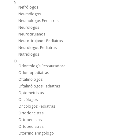
N
Nefrólogos
Neumólogos
Neumólogos Pediatras
Neurólogos
Neurocirujanos
Neurocirujanos Pediatras
Neurólogos Pediatras
Nutriólogos
O
Odontología Restauradora
Odontopediatras
Oftalmologos
Oftalmólogos Pediatras
Optometristas
Oncólogos
Oncologos Pediatras
Ortodoncistas
Ortopedistas
Ortopediatras
Otorrinolaringólogo