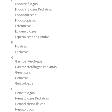
Endocrinólogos
Endocrinólogos Pediatras
Endodoncistas
Endoscopistas
Enfermeras
Epidemiologos
Especialistas en Heridas
F
Fisiatras
Foniatras
G
Gastroenterólogos
Gastroenterólogos Pediatras
Genetistas
Geriatras
Ginecólogos
H
Hematologos
Hematólogos Pediatras
Hemodialisis Clínicas
Hepatologos