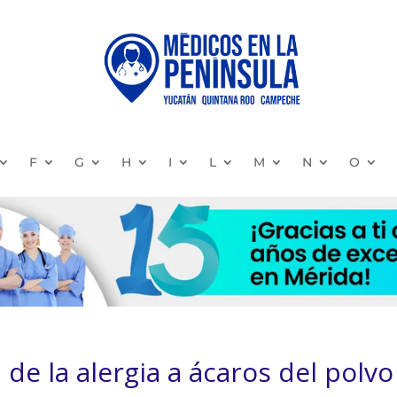
F
G
H
I
L
M
N
O
 de la alergia a ácaros del polvo