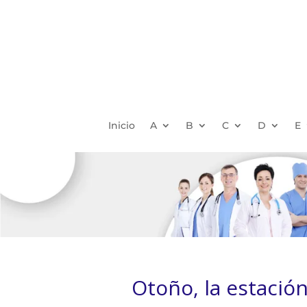
Inicio
A
B
C
D
E
Otoño, la estación