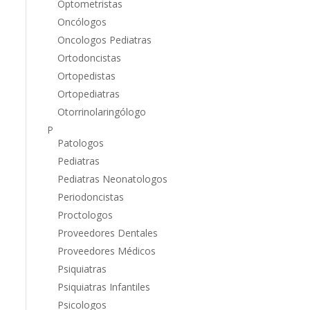
Optometristas
Oncólogos
Oncologos Pediatras
Ortodoncistas
Ortopedistas
Ortopediatras
Otorrinolaringólogo
P
Patologos
Pediatras
Pediatras Neonatologos
Periodoncistas
Proctologos
Proveedores Dentales
Proveedores Médicos
Psiquiatras
Psiquiatras Infantiles
Psicologos