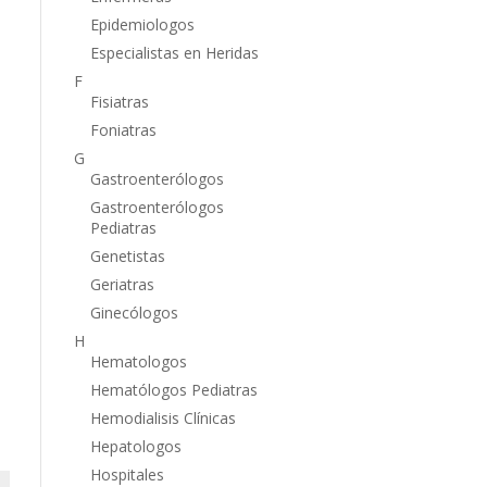
Epidemiologos
Especialistas en Heridas
F
Fisiatras
Foniatras
G
Gastroenterólogos
Gastroenterólogos
Pediatras
Genetistas
Geriatras
Ginecólogos
H
Hematologos
Hematólogos Pediatras
Hemodialisis Clínicas
Hepatologos
Hospitales