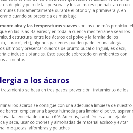
stos de piel y pelo de las personas y los animales que habitan en un
 comunes fundamentalmente durante el otoño y la primavera y, en
verano cuando su presencia es más baja.
mente alta y las temperaturas suaves
son las que más propician el
 que en las Islas Baleares y en toda la cuenca mediterránea sean los
itud estructural entre los ácaros del polvo y la familia de los
ia, caracol, etc), algunos pacientes pueden padecer una alergia
os últimos y presentar cuadros de prurito bucal o lingual, es decir,
aria e incluso sibilancias. Esto sucede sobretodo en ambientes con
tos alimentos
lergia a los ácaros
 tratamiento se basa en tres pasos: prevención, tratamiento de los
eliminar los ácaros se consigue con una adecuada limpieza de nuestro
r de barrer, emplear una bayeta húmeda para limpiar el polvo, aspirar 
lavar la lencería de cama a 60º. Además, también es aconsejable
a y seca, usar colchones y almohadas de material acrílico y evitar
na, moquetas, alfombras y peluches.