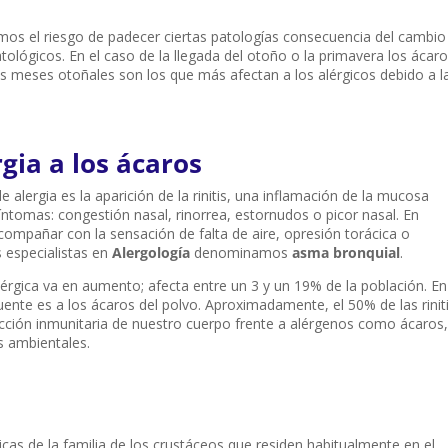
mos el riesgo de padecer ciertas patologías consecuencia del cambio
tológicos. En el caso de la llegada del otoño o la primavera los ácar
s meses otoñales son los que más afectan a los alérgicos debido a l
rgia a los ácaros
e alergia es la aparición de la rinitis, una inflamación de la mucosa
síntomas: congestión nasal, rinorrea, estornudos o picor nasal. En
mpañar con la sensación de falta de aire, opresión torácica o
os especialistas en
Alergología
denominamos
asma bronquial
.
 alérgica va en aumento; afecta entre un 3 y un 19% de la población. En
cuente es a los ácaros del polvo. Aproximadamente, el 50% de las rinit
cción inmunitaria de nuestro cuerpo frente a alérgenos como ácaros,
s ambientales.
as de la familia de los crustáceos que residen habitualmente en el