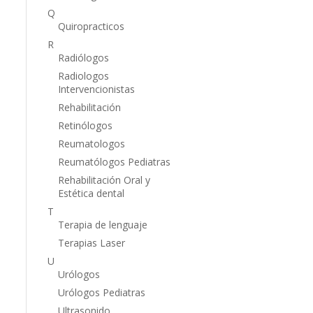
Q
Quiropracticos
R
Radiólogos
Radiologos
Intervencionistas
Rehabilitación
Retinólogos
Reumatologos
Reumatólogos Pediatras
Rehabilitación Oral y
Estética dental
T
Terapia de lenguaje
Terapias Laser
U
Urólogos
Urólogos Pediatras
Ultrasonido