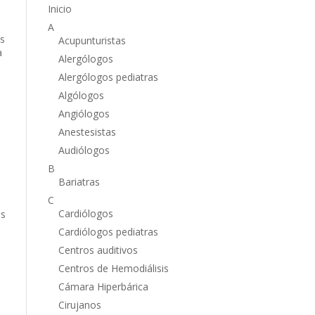
Inicio
A
os
Acupunturistas
a
Alergólogos
Alergólogos pediatras
Algólogos
Angiólogos
Anestesistas
Audiólogos
B
Bariatras
C
Cardiólogos
is
Cardiólogos pediatras
Centros auditivos
Centros de Hemodiálisis
Cámara Hiperbárica
Cirujanos