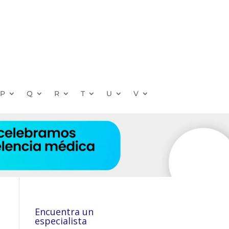
P
Q
R
T
U
V
Encuentra un
especialista