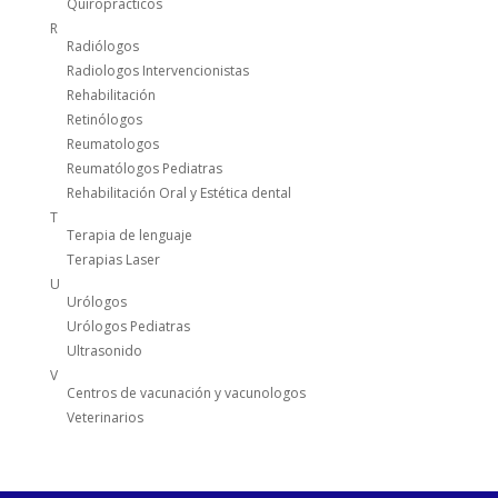
Quiropracticos
R
Radiólogos
Radiologos Intervencionistas
Rehabilitación
Retinólogos
Reumatologos
Reumatólogos Pediatras
Rehabilitación Oral y Estética dental
T
Terapia de lenguaje
Terapias Laser
U
Urólogos
Urólogos Pediatras
Ultrasonido
V
Centros de vacunación y vacunologos
Veterinarios