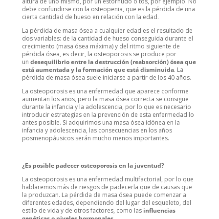
altura de uno mismo, por un estornudo o tos, por ejemplo. No
debe confundirse con la osteopenia, que es la pérdida de una
cierta cantidad de hueso en relación con la edad.
La pérdida de masa ósea a cualquier edad es el resultado de
dos variables: de la cantidad de hueso conseguida durante el
crecimiento (masa ósea máxima) y del ritmo siguiente de
pérdida ósea, es decir, la osteoporosis se produce por
un
desequilibrio entre la destrucción (reabsorción) ósea que
está aumentada y la formación que está disminuida
. La
pérdida de masa ósea suele iniciarse a partir de los 40 años.
La osteoporosis es una enfermedad que aparece conforme
aumentan los años, pero la masa ósea correcta se consigue
durante la infancia y la adolescencia, por lo que es necesario
introducir estrategias en la prevención de esta enfermedad lo
antes posible. Si adquirimos una masa ósea idónea en la
infancia y adolescencia, las consecuencias en los años
posmenopáusicos serán mucho menos importantes.
¿Es posible padecer osteoporosis en la juventud?
La osteoporosis es una enfermedad multifactorial, por lo que
hablaremos más de riesgos de padecerla que de causas que
la produzcan. La pérdida de masa ósea puede comenzar a
diferentes edades, dependiendo del lugar del esqueleto, del
estilo de vida y de otros factores, como las
influencias
genéticas o niveles hormonales
.