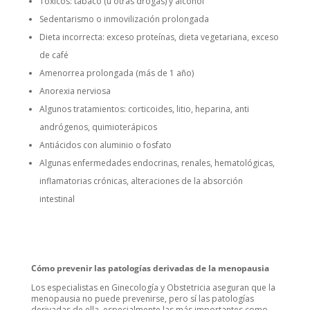
Tóxicos: tabaco (u otras drogas) y alcohol
Sedentarismo o inmovilización prolongada
Dieta incorrecta: exceso proteínas, dieta vegetariana, exceso
de café
Amenorrea prolongada (más de 1 año)
Anorexia nerviosa
Algunos tratamientos: corticoides, litio, heparina, anti
andrógenos, quimioterápicos
Antiácidos con aluminio o fosfato
Algunas enfermedades endocrinas, renales, hematológicas,
inflamatorias crónicas, alteraciones de la absorción
intestinal
Cómo prevenir las patologías derivadas de la menopausia
Los especialistas en Ginecología y Obstetricia aseguran que la
menopausia no puede prevenirse, pero sí las patologías
derivadas de ella, especialmente las más importantes como