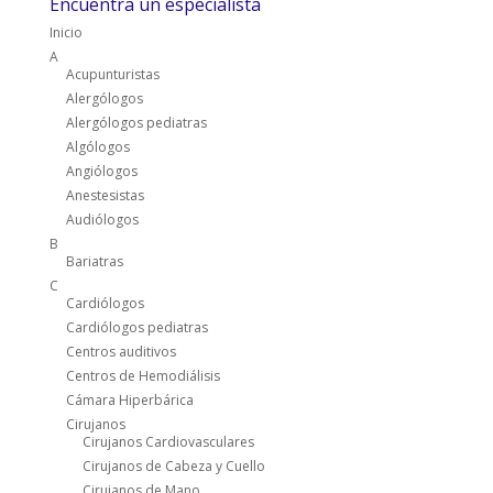
Encuentra un especialista
Inicio
A
Acupunturistas
Alergólogos
Alergólogos pediatras
Algólogos
Angiólogos
Anestesistas
Audiólogos
B
Bariatras
C
Cardiólogos
Cardiólogos pediatras
Centros auditivos
Centros de Hemodiálisis
Cámara Hiperbárica
Cirujanos
Cirujanos Cardiovasculares
Cirujanos de Cabeza y Cuello
Cirujanos de Mano