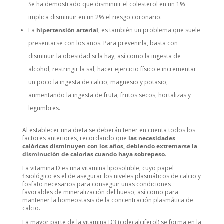
Se ha demostrado que disminuir el colesterol en un 1%
implica disminuir en un 2% el riesgo coronario.
La
hipertensión arterial
, es también un problema que suele
presentarse con los años. Para prevenirla, basta con
disminuir la obesidad si la hay, así como la ingesta de
alcohol, restringir la sal, hacer ejercicio físico e incrementar
un poco la ingesta de calcio, magnesio y potasio,
aumentando la ingesta de fruta, frutos secos, hortalizas y
legumbres.
Al establecer una dieta se deberán tener en cuenta todos los
factores anteriores, recordando que
las necesidades
calóricas disminuyen con los años, debiendo extremarse la
disminución de calorías cuando haya sobrepeso
.
La vitamina D es una vitamina liposoluble, cuyo papel
fisiológico es el de asegurar los niveles plasmáticos de calcio y
fosfato necesarios para conseguir unas condiciones
favorables de mineralización del hueso, así como para
mantener la homeostasis de la concentración plasmática de
calcio.
La mayor parte de la vitamina D3 (colecalciferol) se forma en la