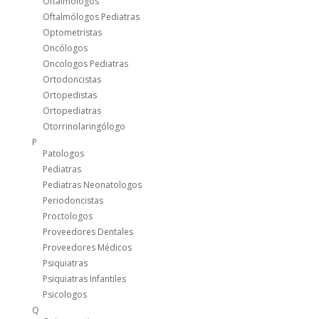
Oftalmologos
Oftalmólogos Pediatras
Optometristas
Oncólogos
Oncologos Pediatras
Ortodoncistas
Ortopedistas
Ortopediatras
Otorrinolaringólogo
P
Patologos
Pediatras
Pediatras Neonatologos
Periodoncistas
Proctologos
Proveedores Dentales
Proveedores Médicos
Psiquiatras
Psiquiatras Infantiles
Psicologos
Q