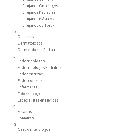
Cirujanos Oncologos
Cirujanos Pediatras
Cirujanos Plásticos
Cirujanos de Tórax
D
Dentistas
Dermatólogos
Dermatologos Pediatras
E
Endocrinólogos
Endocrinólogos Pediatras
Endodoncistas
Endoscopistas
Enfermeras
Epidemiologos
Especialistas en Heridas
F
Fisiatras
Foniatras
G
Gastroenterólogos