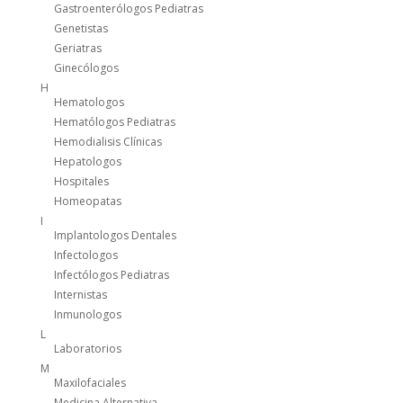
Gastroenterólogos Pediatras
Genetistas
Geriatras
Ginecólogos
H
Hematologos
Hematólogos Pediatras
Hemodialisis Clínicas
Hepatologos
Hospitales
Homeopatas
I
Implantologos Dentales
Infectologos
Infectólogos Pediatras
Internistas
Inmunologos
L
Laboratorios
M
Maxilofaciales
Medicina Alternativa