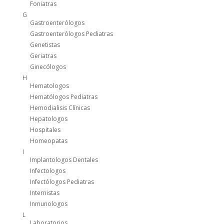
Foniatras
G
Gastroenterólogos
Gastroenterólogos Pediatras
Genetistas
Geriatras
Ginecólogos
H
Hematologos
Hematólogos Pediatras
Hemodialisis Clínicas
Hepatologos
Hospitales
Homeopatas
I
Implantologos Dentales
Infectologos
Infectólogos Pediatras
Internistas
Inmunologos
L
Laboratorios