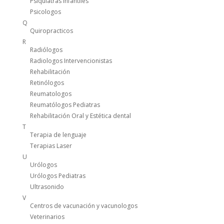
Psiquiatras Infantiles
Psicologos
Q
Quiropracticos
R
Radiólogos
Radiologos Intervencionistas
Rehabilitación
Retinólogos
Reumatologos
Reumatólogos Pediatras
Rehabilitación Oral y Estética dental
T
Terapia de lenguaje
Terapias Laser
U
Urólogos
Urólogos Pediatras
Ultrasonido
V
Centros de vacunación y vacunologos
Veterinarios