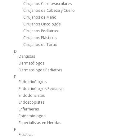
Cirujanos Cardiovasculares
Cirujanos de Cabeza y Cuello
Cirujanos de Mano
Cirujanos Oncologos
Cirujanos Pediatras
Cirujanos Plásticos
Cirujanos de Tórax
D
Dentistas
Dermatólogos
Dermatologos Pediatras
E
Endocrinólogos
Endocrinólogos Pediatras
Endodoncistas
Endoscopistas
Enfermeras
Epidemiologos
Especialistas en Heridas
F
Fisiatras