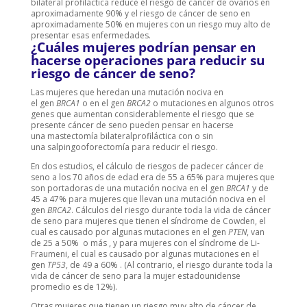
bilateral profiláctica reduce el riesgo de cáncer de ovarios en
aproximadamente 90% y el riesgo de cáncer de seno en
aproximadamente 50% en mujeres con un riesgo muy alto de
presentar esas enfermedades.
¿Cuáles mujeres podrían pensar en
hacerse operaciones para reducir su
riesgo de cáncer de seno?
Las mujeres que heredan una mutación nociva en
el gen
BRCA1
o en el gen
BRCA2
o mutaciones en algunos otros
genes que aumentan considerablemente el riesgo que se
presente cáncer de seno pueden pensar en hacerse
una mastectomía bilateralprofiláctica con o sin
una salpingooforectomía para reducir el riesgo.
En dos estudios, el cálculo de riesgos de padecer cáncer de
seno a los 70 años de edad era de 55 a 65% para mujeres que
son portadoras de una mutación nociva en el gen
BRCA1
y de
45 a 47% para mujeres que llevan una mutación nociva en el
gen
BRCA2
. Cálculos del riesgo durante toda la vida de cáncer
de seno para mujeres que tienen el síndrome de Cowden, el
cual es causado por algunas mutaciones en el gen
PTEN
, van
de 25 a 50% o más , y para mujeres con el síndrome de Li-
Fraumeni, el cual es causado por algunas mutaciones en el
gen
TP53
, de 49 a 60% . (Al contrario, el riesgo durante toda la
vida de cáncer de seno para la mujer estadounidense
promedio es de 12%).
Otras mujeres que tienen un riesgo muy alto de cáncer de