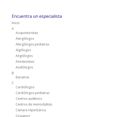
Encuentra un especialista
Inicio
A
Acupunturistas
Alergólogos
Alergólogos pediatras
Algólogos
Angiólogos
Anestesistas
Audiólogos
B
Bariatras
C
Cardiólogos
Cardiólogos pediatras
Centros auditivos
Centros de Hemodiálisis
Cámara Hiperbárica
Cirujanos