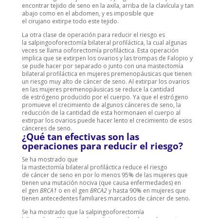
encontrar tejido de seno en la axila, arriba de la clavícula y tan
abajo como en el abdomen, y es imposible que
el cirujano extirpe todo este tejido.
La otra clase de operación para reducir el riesgo es
la salpingooforectomía bilateral profiláctica, la cual algunas
veces se llama ooforectomía profiláctica. Esta operación
implica que se extirpen los ovarios y las trompas de Falopio y
se pude hacer por separado o junto con una mastectomía
bilateral profiláctica en mujeres premenopáusicas que tienen
un riesgo muy alto de cáncer de seno. Al extirpar los ovarios
en las mujeres premenopáusicas se reduce la cantidad
de estrógeno producido por el cuerpo. Ya que el estrógeno
promueve el crecimiento de algunos cánceres de seno, la
reducción de la cantidad de esta hormonaen el cuerpo al
extirpar los ovarios puede hacer lento el crecimiento de esos
cánceres de seno.
¿Qué tan efectivas son las
operaciones para reducir el riesgo?
Se ha mostrado que
la mastectomía bilateral profiláctica reduce el riesgo
de cáncer de seno en por lo menos 95% de las mujeres que
tienen una mutación nociva (que causa enfermedades) en
el gen
BRCA1
o en el gen
BRCA2
y hasta 90% en mujeres que
tienen antecedentes familiares marcados de cáncer de seno.
Se ha mostrado que la salpingooforectomía