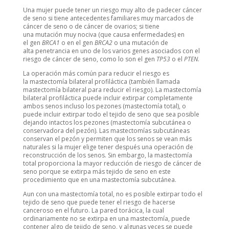
Una mujer puede tener un riesgo muy alto de padecer cáncer
de seno si tiene antecedentes familiares muy marcados de
cáncer de seno o de cáncer de ovarios; si tiene
una mutación muy nociva (que causa enfermedades) en
el gen
BRCA1
o en el gen
BRCA2
o una mutación de
alta penetrancia en uno de los varios genes asociados con el
riesgo de cáncer de seno, como lo son el gen
TP53
o el
PTEN
.
La operación más común para reducir el riesgo es
la mastectomía bilateral profiláctica (también llamada
mastectomía bilateral para reducir el riesgo). La mastectomía
bilateral profiláctica puede incluir extirpar completamente
ambos senos incluso los pezones (mastectomía total), o
puede incluir extirpar todo el tejido de seno que sea posible
dejando intactos los pezones (mastectomía subcutánea o
conservadora del pezón). Las mastectomías subcutáneas
conservan el pezón y permiten que los senos se vean más
naturales si la mujer elige tener después una operación de
reconstrucción de los senos. Sin embargo, la mastectomía
total proporciona la mayor reducción de riesgo de cáncer de
seno porque se extirpa más tejido de seno en este
procedimiento que en una mastectomía subcutánea.
Aun con una mastectomía total, no es posible extirpar todo el
tejido de seno que puede tener el riesgo de hacerse
canceroso en el futuro. La pared torácica, la cual
ordinariamente no se extirpa en una mastectomía, puede
contener algo de tejido de seno, y algunas veces se puede