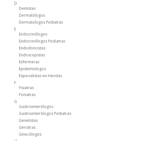
D
Dentistas
Dermatólogos
Dermatologos Pediatras
E
Endocrinólogos
Endocrinólogos Pediatras
Endodoncistas
Endoscopistas
Enfermeras
Epidemiologos
Especialistas en Heridas
F
Fisiatras
Foniatras
G
Gastroenterólogos
Gastroenterólogos Pediatras
Genetistas
Geriatras
Ginecólogos