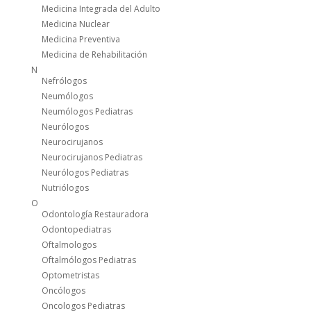
Medicina Integrada del Adulto
Medicina Nuclear
Medicina Preventiva
Medicina de Rehabilitación
N
Nefrólogos
Neumólogos
Neumólogos Pediatras
Neurólogos
Neurocirujanos
Neurocirujanos Pediatras
Neurólogos Pediatras
Nutriólogos
O
Odontología Restauradora
Odontopediatras
Oftalmologos
Oftalmólogos Pediatras
Optometristas
Oncólogos
Oncologos Pediatras