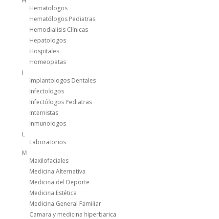
H
Hematologos
Hematólogos Pediatras
Hemodialisis Clínicas
Hepatologos
Hospitales
Homeopatas
I
Implantologos Dentales
Infectologos
Infectólogos Pediatras
Internistas
Inmunologos
L
Laboratorios
M
Maxilofaciales
Medicina Alternativa
Medicina del Deporte
Medicina Estética
Medicina General Familiar
Camara y medicina hiperbarica