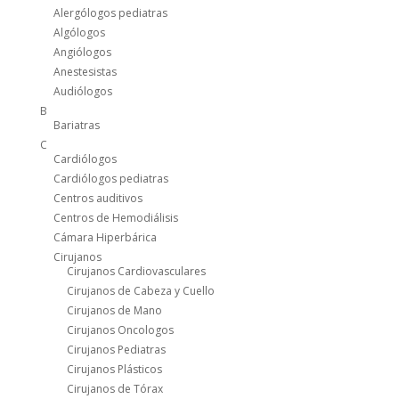
Alergólogos pediatras
Algólogos
Angiólogos
Anestesistas
Audiólogos
B
Bariatras
C
Cardiólogos
Cardiólogos pediatras
Centros auditivos
Centros de Hemodiálisis
Cámara Hiperbárica
Cirujanos
Cirujanos Cardiovasculares
Cirujanos de Cabeza y Cuello
Cirujanos de Mano
Cirujanos Oncologos
Cirujanos Pediatras
Cirujanos Plásticos
Cirujanos de Tórax