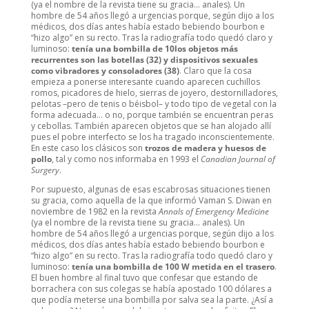
(ya el nombre de la revista tiene su gracia… anales). Un
hombre de 54 años llegó a urgencias porque, según dijo a los
médicos, dos días antes había estado bebiendo bourbon e
“hizo algo” en su recto. Tras la radiografía todo quedó claro y
luminoso:
tenía una bombilla de 10
los objetos más
recurrentes son las botellas (32) y dispositivos sexuales
como vibradores y consoladores (38)
. Claro que la cosa
empieza a ponerse interesante cuando aparecen cuchillos
romos, picadores de hielo, sierras de joyero, destornilladores,
pelotas –pero de tenis o béisbol– y todo tipo de vegetal con la
forma adecuada… o no, porque también se encuentran peras
y cebollas. También aparecen objetos que se han alojado allí
pues el pobre interfecto se los ha tragado inconscientemente.
En este caso los clásicos son
trozos de madera y huesos de
pollo
, tal y como nos informaba en 1993 el
Canadian Journal of
Surgery
.
Por supuesto, algunas de esas escabrosas situaciones tienen
su gracia, como aquella de la que informó Vaman S. Diwan en
noviembre de 1982 en la revista
Annals of Emergency Medicine
(ya el nombre de la revista tiene su gracia… anales). Un
hombre de 54 años llegó a urgencias porque, según dijo a los
médicos, dos días antes había estado bebiendo bourbon e
“hizo algo” en su recto. Tras la radiografía todo quedó claro y
luminoso:
tenía una bombilla de 100 W metida en el trasero
.
El buen hombre al final tuvo que confesar que estando de
borrachera con sus colegas se había apostado 100 dólares a
que podía meterse una bombilla por salva sea la parte. ¿Así a