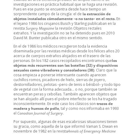
investigaciones es práctica habitual que se haga una revisión.
Pues en ese punto se encuentra desde hace tiempo un
sorprendente campo de la cirugía: el de
la extracción de
objetos instalados cómodamente –o no tanto– en el recto.
En
el lejano 1986 los cirujanos Busch y Starling publicaban en la
revista
Surgery Magazine
la revisión Objetos rectales
extraños. Y la investigación no se ha detenido pues en 2010
David M. Bunter publicaba otro en el mismo sentido.
En el de 1986 los médicos recogieron toda la evidencia
diseminada por las revistas médicas desde los felices años 20
acerca de cuerpos extraños alojados en el trasero de las
personas. En los 182 casos recopilados encontramos que
los
objetos más recurrentes son las botellas (32) y dispositivos
sexuales como vibradores y consoladores (38)
. Claro que la
cosa empieza a ponerse interesante cuando aparecen
cuchillos romos, picadores de hielo, sierras de joyero,
destornilladores, pelotas –pero de tenis o béisbol– y todo tipo
de vegetal con la forma adecuada… o no, porque también se
encuentran peras y cebollas. También aparecen objetos que
se han alojado allí pues el pobre interfecto se los ha tragado
inconscientemente. En este caso los clásicos son
trozos de
madera y huesos de pollo
, tal y como nos informaba en 1993
el
Canadian Journal of Surgery
.
Por supuesto, algunas de esas escabrosas situaciones tienen
su gracia, como aquella de la que informó Vaman S. Diwan en
noviembre de 1982 en la revista
Annals of Emergency Medicine