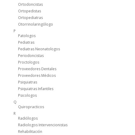
Ortodoncistas
Ortopedistas
Ortopediatras
Otorrinolaringólogo
P
Patologos
Pediatras
Pediatras Neonatologos
Periodoncistas
Proctologos
Proveedores Dentales
Proveedores Médicos
Psiquiatras
Psiquiatras Infantiles
Psicologos
Q
Quiropracticos
R
Radiólogos
Radiologos Intervencionistas
Rehabilitación