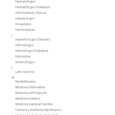
Hematologos
Hematólogos Pediatras
Hemodialisis Clínicas
Hepatologos
Hospitales
Homeopatas
I
Implantologos Dentales
Infectologos
Infectólogos Pediatras
Internistas
Inmunologos
L
Laboratorios
M
Maxilofaciales
Medicina Alternativa
Medicina del Deporte
Medicina Estética
Medicina General Familiar
Camara y medicina hiperbarica