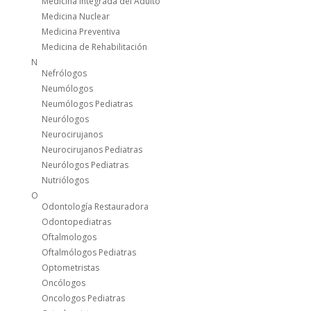
Medicina Integrada del Adulto
Medicina Nuclear
Medicina Preventiva
Medicina de Rehabilitación
N
Nefrólogos
Neumólogos
Neumólogos Pediatras
Neurólogos
Neurocirujanos
Neurocirujanos Pediatras
Neurólogos Pediatras
Nutriólogos
O
Odontología Restauradora
Odontopediatras
Oftalmologos
Oftalmólogos Pediatras
Optometristas
Oncólogos
Oncologos Pediatras