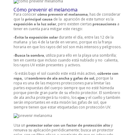
Cómo prevenir el melanoma
Para conocer
cómo prevenir el melanoma
, has de considerar
que la
principal causa
de la aparición de este tumor es la
exposición a la luz solar
, pero existen ciertas
precauciones
a
tener en cuenta para mitigar este riesgo:
-Evita la exposición solar
durante el día, entre las 12 de la
mañana y las 4 de la tarde en verano, porque es la franja
horaria en que los rayos del sol son más intensos y peligrosos.
-Busca la sombra
, utiliza para ello en la playa una sombrilla;
ten en cuenta que incluso cuando está nublado y no calienta,
los rayos UV están presentes y activos.
-Si estás bajo el sol cuando este está más activo,
cúbrete con
ropa,
un
sombrero de ala ancha y gafas de sol,
porque la
ropa es una de las mejores protecciones para limitar las
partes expuestas del cuerpo siempre que no esté húmeda
porque pierde gran parte de su efecto protector. El sombrero
de ala ancha protegerá tu rostro, los
ojos
y el cuello y también
serán importantes en esta misión las gafas de sol, que
siempre tienen que estar etiquetadas con protección UV.
Usa un
protector solar con un factor de protección alto
y
renueva su aplicación periódicamente; busca un protector
solar con un filtro eficaz, y asegúrate de que es adecuado