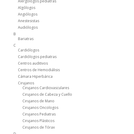
Alergólogos pediatras
Algólogos
Angiólogos
Anestesistas
Audiólogos
B
Bariatras
C
Cardiólogos
Cardiólogos pediatras
Centros auditivos
Centros de Hemodiálisis
Cámara Hiperbárica
Cirujanos
Cirujanos Cardiovasculares
Cirujanos de Cabeza y Cuello
Cirujanos de Mano
Cirujanos Oncologos
Cirujanos Pediatras
Cirujanos Plásticos
Cirujanos de Tórax
D