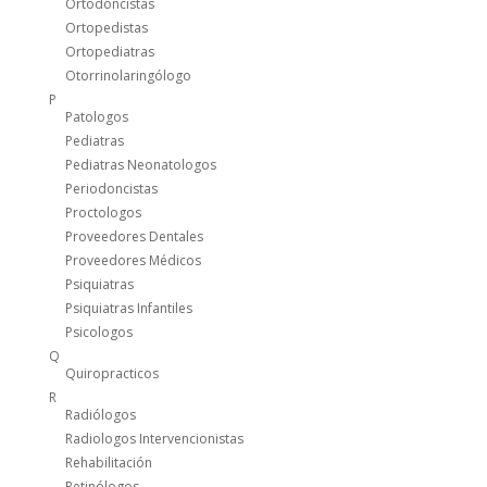
Ortodoncistas
Ortopedistas
Ortopediatras
Otorrinolaringólogo
P
Patologos
Pediatras
Pediatras Neonatologos
Periodoncistas
Proctologos
Proveedores Dentales
Proveedores Médicos
Psiquiatras
Psiquiatras Infantiles
Psicologos
Q
Quiropracticos
R
Radiólogos
Radiologos Intervencionistas
Rehabilitación
Retinólogos