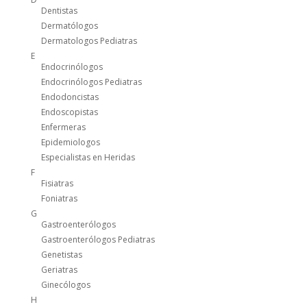
Dentistas
Dermatólogos
Dermatologos Pediatras
E
Endocrinólogos
Endocrinólogos Pediatras
Endodoncistas
Endoscopistas
Enfermeras
Epidemiologos
Especialistas en Heridas
F
Fisiatras
Foniatras
G
Gastroenterólogos
Gastroenterólogos Pediatras
Genetistas
Geriatras
Ginecólogos
H