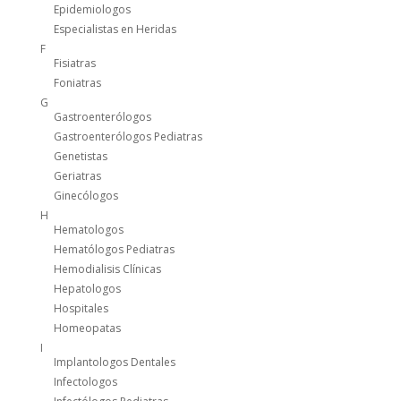
Epidemiologos
Especialistas en Heridas
F
Fisiatras
Foniatras
G
Gastroenterólogos
Gastroenterólogos Pediatras
Genetistas
Geriatras
Ginecólogos
H
Hematologos
Hematólogos Pediatras
Hemodialisis Clínicas
Hepatologos
Hospitales
Homeopatas
I
Implantologos Dentales
Infectologos