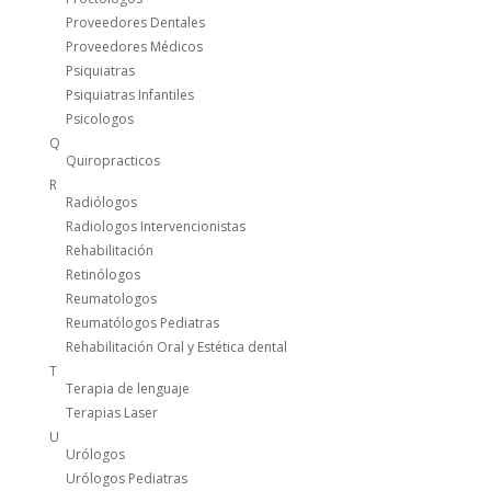
Proveedores Dentales
Proveedores Médicos
Psiquiatras
Psiquiatras Infantiles
Psicologos
Q
Quiropracticos
R
Radiólogos
Radiologos Intervencionistas
Rehabilitación
Retinólogos
Reumatologos
Reumatólogos Pediatras
Rehabilitación Oral y Estética dental
T
Terapia de lenguaje
Terapias Laser
U
Urólogos
Urólogos Pediatras