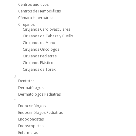
Centros auditivos
Centros de Hemodiálisis
Cámara Hiperbárica
Cirujanos
Cirujanos Cardiovasculares
Cirujanos de Cabeza y Cuello
Cirujanos de Mano
Cirujanos Oncologos
Cirujanos Pediatras
Cirujanos Plásticos
Cirujanos de Tórax
D
Dentistas
Dermatólogos
Dermatologos Pediatras
E
Endocrinólogos
Endocrinólogos Pediatras
Endodoncistas
Endoscopistas
Enfermeras