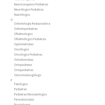
Neurocirujanos Pediatras
Neurólogos Pediatras
Nutriólogos
O
Odontología Restauradora
Odontopediatras
Oftalmologos
Oftalmólogos Pediatras
Optometristas
Oncólogos
Oncologos Pediatras
Ortodoncistas
Ortopedistas
Ortopediatras
Otorrinolaringólogo
P
Patologos
Pediatras
Pediatras Neonatologos
Periodoncistas
Proctologos