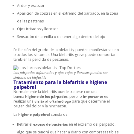
Ardor y escozor
Aparición de costras en el extremo del párpado, en la zona
de las pestañas
Ojos irritados y llorosos
Sensación de arenilla o de tener algo dentro del ojo
En función del grado de la blefaritis, pueden manifestarse uno
o todos los síntomas. Una blefaritis grave puede comportar
también la pérdida de pestañas.
Los párpados inflamados y ojos rojos y llorosos pueden ser
síntoma de blefaritis
Tratamiento para la blefaritis e higiene
palpebral
Normalmente la blefaritis puede tratarse con una
buena
higiene de los párpados
, pero lo
importante
es
realizar una
visita al oftalmólogo
para que determine el
origen del dolor y la hinchazón.
La
higiene palpebral
consta de:
Retirar el
exceso de bacterias
en el extremo del párpado,
algo que se tendrá que hacer a diario con compresas tibias.