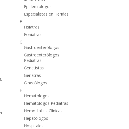
Epidemiologos
Especialistas en Heridas
F
Fisiatras
Foniatras
G
Gastroenterólogos
Gastroenterólogos
Pediatras
Genetistas
Geriatras
s.
Ginecólogos
H
Hematologos
Hematólogos Pediatras
Hemodialisis Clínicas
en
Hepatologos
Hospitales