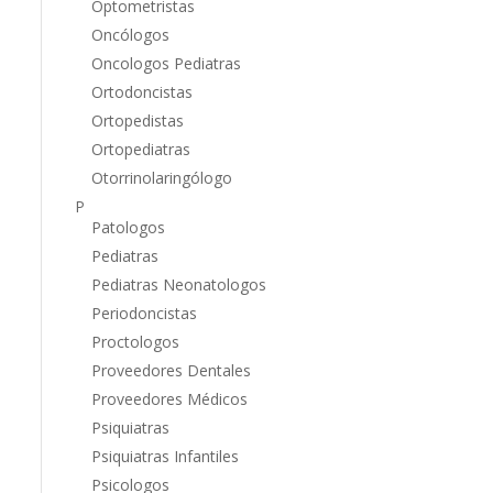
Optometristas
Oncólogos
Oncologos Pediatras
Ortodoncistas
Ortopedistas
Ortopediatras
Otorrinolaringólogo
P
Patologos
Pediatras
Pediatras Neonatologos
Periodoncistas
Proctologos
Proveedores Dentales
Proveedores Médicos
Psiquiatras
Psiquiatras Infantiles
Psicologos