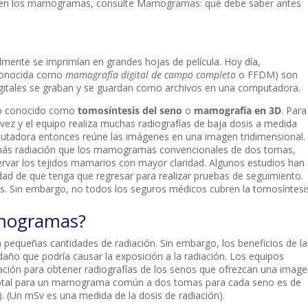
en los mamogramas, consulte Mamogramas: qué debe saber antes
ente se imprimían en grandes hojas de película. Hoy día,
conocida como
mamografía digital de campo completo
o FFDM) son
tales se graban y se guardan como archivos en una computadora.
o conocido como
tomosíntesis del seno
o
mamografía en 3D
. Para
vez y el equipo realiza muchas radiografías de baja dosis a medida
utadora entonces reúne las imágenes en una imagen tridimensional.
a más radiación que los mamogramas convencionales de dos tomas,
ervar los tejidos mamarios con mayor claridad. Algunos estudios han
idad de que tenga que regresar para realizar pruebas de seguimiento.
. Sin embargo, no todos los seguros médicos cubren la tomosíntesi
amogramas?
queñas cantidades de radiación. Sin embargo, los beneficios de la
año que podría causar la exposición a la radiación. Los equipos
ción para obtener radiografías de los senos que ofrezcan una imag
s total para un mamograma común a dos tomas para cada seno es de
. (Un mSv es una medida de la dosis de radiación).