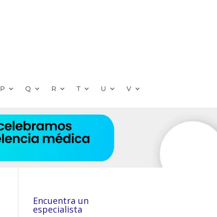
P
Q
R
T
U
V
Encuentra un
especialista