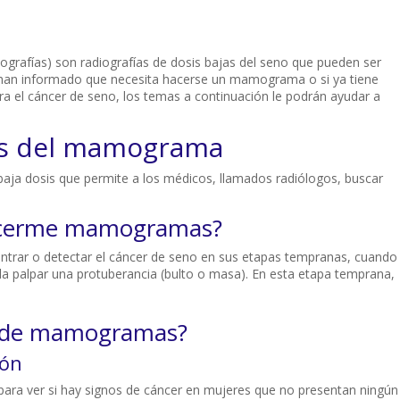
afías) son radiografías de dosis bajas del seno que pueden ser
le han informado que necesita hacerse un mamograma o si ya tiene
a el cáncer de seno, los temas a continuación le podrán ayudar a
os del mamograma
ja dosis que permite a los médicos, llamados radiólogos, buscar
hacerme mamogramas?
ar o detectar el cáncer de seno en sus etapas tempranas, cuando
a palpar una protuberancia (bulto o masa). En esta etapa temprana,
os de mamogramas?
ión
para ver si hay signos de cáncer en mujeres que no presentan ningún