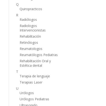
Q
Quiropracticos
R
Radiólogos
Radiologos
Intervencionistas
Rehabilitación
Retinólogos
Reumatologos
Reumatólogos Pediatras
Rehabilitación Oral y
Estética dental
T
Terapia de lenguaje
Terapias Laser
U
Urólogos
Urólogos Pediatras
Ultrasonido