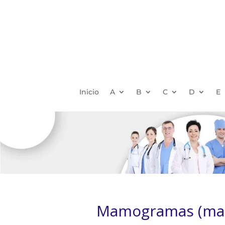
Inicio
A
B
C
D
E
Mamogramas (mam