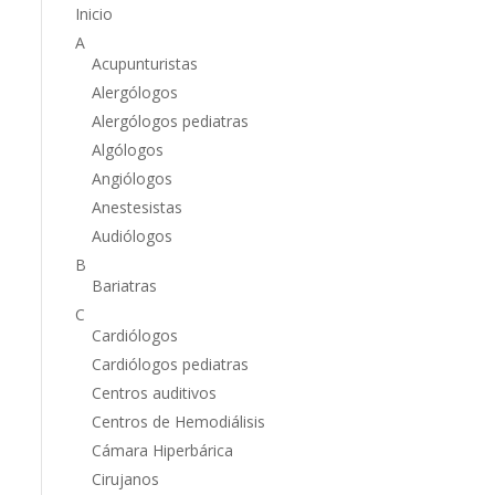
Inicio
A
Acupunturistas
Alergólogos
Alergólogos pediatras
Algólogos
Angiólogos
Anestesistas
Audiólogos
B
Bariatras
C
Cardiólogos
Cardiólogos pediatras
Centros auditivos
Centros de Hemodiálisis
Cámara Hiperbárica
Cirujanos