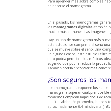
Para aprender más sobre cómo se hac
de hacerse el mamograma.
En el pasado, los mamogramas generalm
los
mamogramas digitales
(también 
mucho más comunes. Las imágenes digi
Hay un tipo de mamograma más nuev
este estudio, se comprime el seno una 
que se mueve sobre el seno. Una comp
En algunos casos, este estudio utiliz
pero podría permitir a los médicos obs
sugerido que podría reducir la probabil
También podría encontrar más cánceres
¿Son seguros los m
Los mamogramas exponen los senos a pe
mamografía superan cualquier posible d
modernos emplean bajas dosis de radia
de alta calidad. En promedio, la dosi
aproximadamente 0.4 milisieverts (mSv)