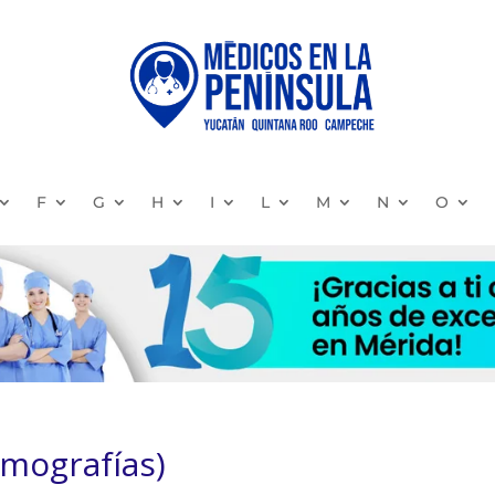
F
G
H
I
L
M
N
O
ografías)