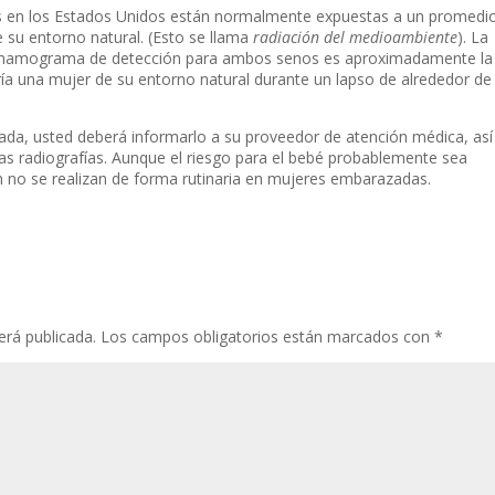
as en los Estados Unidos están normalmente expuestas a un promedi
 su entorno natural. (Esto se llama
radiación del medioambiente
). La
n mamograma de detección para ambos senos es aproximadamente la
ría una mujer de su entorno natural durante un lapso de alrededor de
zada, usted deberá informarlo a su proveedor de atención médica, así
las radiografías. Aunque el riesgo para el bebé probablemente sea
no se realizan de forma rutinaria en mujeres embarazadas.
erá publicada.
Los campos obligatorios están marcados con
*