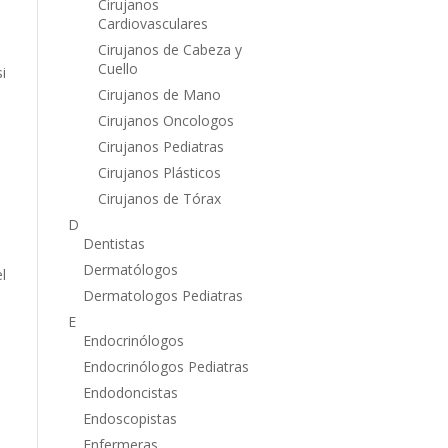
Cirujanos
Cardiovasculares
Cirujanos de Cabeza y
Cuello
i
Cirujanos de Mano
Cirujanos Oncologos
Cirujanos Pediatras
Cirujanos Plásticos
Cirujanos de Tórax
D
Dentistas
Dermatólogos
l
Dermatologos Pediatras
E
Endocrinólogos
Endocrinólogos Pediatras
Endodoncistas
Endoscopistas
Enfermeras