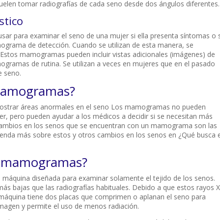
uelen tomar radiografías de cada seno desde dos ángulos diferentes.
tico
 para examinar el seno de una mujer si ella presenta síntomas o s
grama de detección. Cuando se utilizan de esta manera, se
Estos mamogramas pueden incluir vistas adicionales (imágenes) de
ogramas de rutina. Se utilizan a veces en mujeres que en el pasado
e seno.
mamogramas?
trar áreas anormales en el seno Los mamogramas no pueden
r, pero pueden ayudar a los médicos a decidir si se necesitan más
e cambios en los senos que se encuentran con un mamograma son las
Aprenda más sobre estos y otros cambios en los senos en ¿Qué busca e
s mamogramas?
máquina diseñada para examinar solamente el tejido de los senos.
ás bajas que las radiografías habituales. Debido a que estos rayos X
a máquina tiene dos placas que comprimen o aplanan el seno para
 imagen y permite el uso de menos radiación.