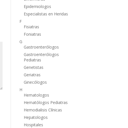
Epidemiologos
Especialistas en Heridas
F
Fisiatras
Foniatras
G
Gastroenterólogos
Gastroenterólogos
Pediatras
Genetistas
Geriatras
Ginecólogos
H
Hematologos
Hematólogos Pediatras
Hemodialisis Clínicas
Hepatologos
Hospitales