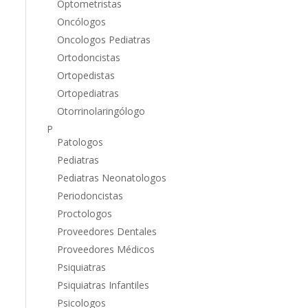
Optometristas
Oncólogos
Oncologos Pediatras
Ortodoncistas
Ortopedistas
Ortopediatras
Otorrinolaringólogo
P
Patologos
Pediatras
Pediatras Neonatologos
Periodoncistas
Proctologos
Proveedores Dentales
Proveedores Médicos
Psiquiatras
Psiquiatras Infantiles
Psicologos