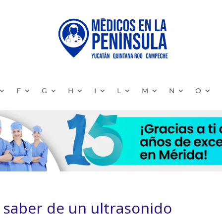
F
G
H
I
L
M
N
O
 saber de un ultrasonido