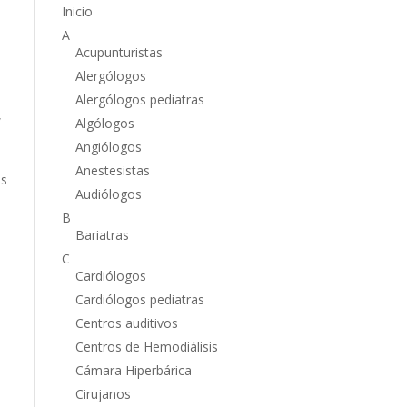
Inicio
A
Acupunturistas
Alergólogos
Alergólogos pediatras
,
Algólogos
Angiólogos
Anestesistas
es
Audiólogos
B
Bariatras
C
Cardiólogos
Cardiólogos pediatras
Centros auditivos
Centros de Hemodiálisis
Cámara Hiperbárica
Cirujanos