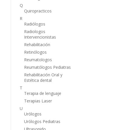
Q
Quiropracticos
R
Radiólogos
Radiologos
Intervencionistas
Rehabilitación
Retinólogos
Reumatologos
Reumatólogos Pediatras
Rehabilitación Oral y
Estética dental
T
Terapia de lenguaje
Terapias Laser
U
Urólogos
Urólogos Pediatras
Ultrasonido