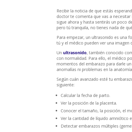
Recibir la noticia de que estás esperand
doctor te comenta que vas a necesitar
sigue ahora y hasta sentirás un poco d
pero tú tranquila, no tienes nada de qu
Para empezar, un ultrasonido es una fo
tú y el médico pueden ver una imagen de
Un
ultrasonido
, también conocido como
con normalidad. Para ello, el médico p
momentos del embarazo para darle un b
anomalías ni problemas en la anatomía 
Según cuán avanzado esté tu embarazo,
siguiente:
Calcular la fecha de parto.
Ver la posición de la placenta.
Conocer el tamaño, la posición, el mov
Ver la cantidad de líquido amniótico e
Detectar embarazos múltiples (gemelos,