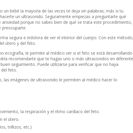
o un bebé la mayoría de las veces te deja sin palabras; más si tu
 hacerte un ultrasonido. Seguramente empiezas a preguntarte qué
e ansiedad porque no sabes bien de qué se trata este procedimiento,
é preocuparte.
rma segura e indolora de ver el interior del cuerpo. Con este método
l útero y del feto.
 ecografía, le permite al médico ver si el feto se está desarrollando
odría recomendarte que te hagas uno o más ultrasonidos en diferent
uen seguimiento. Puede utilizarse para verificar que no haya
del feto.
 las imágenes de ultrasonido le permiten al médico hacer lo
imiento, la respiración y el ritmo cardíaco del feto.
n el útero.
 trillizos, etc.)