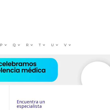
P
Q
R
T
U
V
Encuentra un
especialista