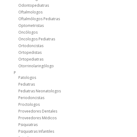
Odontopediatras
Oftalmologos
Oftalmólogos Pediatras
Optometristas
Oncólogos
Oncologos Pediatras
Ortodoncistas
Ortopedistas
Ortopediatras
Otorrinolaringólogo
P
Patologos
Pediatras
Pediatras Neonatologos
Periodoncistas
Proctologos
Proveedores Dentales
Proveedores Médicos
Psiquiatras
Psiquiatras Infantiles