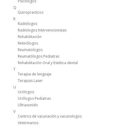
Psicologos
Q
Quiropracticos
R
Radiólogos
Radiologos Intervencionistas
Rehabilitación
Retinólogos
Reumatologos
Reumatólogos Pediatras
Rehabilitación Oral y Estética dental
T
Terapia de lenguaje
Terapias Laser
U
Urólogos
Urólogos Pediatras
Ultrasonido
V
Centros de vacunación y vacunologos
Veterinarios