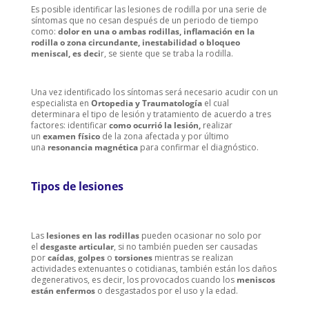
Es posible identificar las lesiones de rodilla por una serie de
síntomas que no cesan después de un periodo de tiempo
como:
dolor en una o ambas rodillas, inflamación en la
rodilla o zona circundante, inestabilidad o bloqueo
meniscal, es deci
r, se siente que se traba la rodilla.
Una vez identificado los síntomas será necesario acudir con un
especialista en
Ortopedia y Traumatología
el cual
determinara el tipo de lesión y tratamiento de acuerdo a tres
factores: identificar
como ocurrió la lesión,
realizar
un
examen físico
de la zona afectada y por último
una
resonancia magnética
para confirmar el diagnóstico.
Tipos de lesiones
Las
lesiones en las rodillas
pueden ocasionar no solo por
el
desgaste articular
, si no también pueden ser causadas
por
caídas
,
golpes
o
torsiones
mientras se realizan
actividades extenuantes o cotidianas, también están los daños
degenerativos, es decir, los provocados cuando los
meniscos
están enfermos
o desgastados por el uso y la edad.