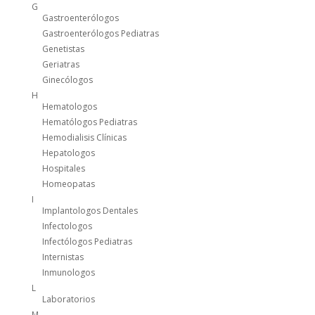
G
Gastroenterólogos
Gastroenterólogos Pediatras
Genetistas
Geriatras
Ginecólogos
H
Hematologos
Hematólogos Pediatras
Hemodialisis Clínicas
Hepatologos
Hospitales
Homeopatas
I
Implantologos Dentales
Infectologos
Infectólogos Pediatras
Internistas
Inmunologos
L
Laboratorios
M