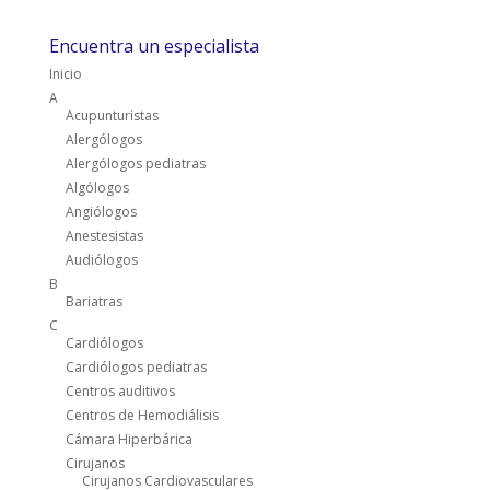
Encuentra un especialista
Inicio
A
Acupunturistas
Alergólogos
Alergólogos pediatras
Algólogos
Angiólogos
Anestesistas
Audiólogos
B
Bariatras
C
Cardiólogos
Cardiólogos pediatras
Centros auditivos
Centros de Hemodiálisis
Cámara Hiperbárica
Cirujanos
Cirujanos Cardiovasculares