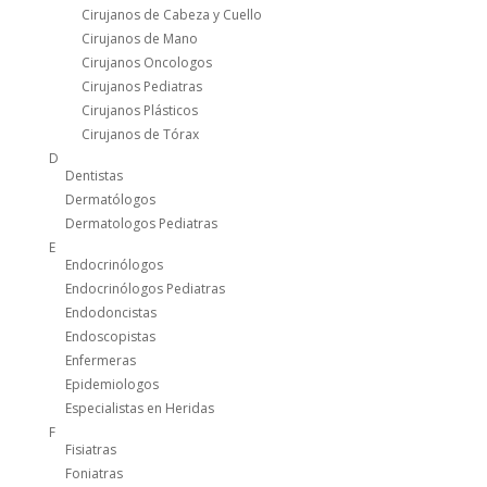
Cirujanos de Cabeza y Cuello
Cirujanos de Mano
Cirujanos Oncologos
Cirujanos Pediatras
Cirujanos Plásticos
Cirujanos de Tórax
D
Dentistas
Dermatólogos
Dermatologos Pediatras
E
Endocrinólogos
Endocrinólogos Pediatras
Endodoncistas
Endoscopistas
Enfermeras
Epidemiologos
Especialistas en Heridas
F
Fisiatras
Foniatras