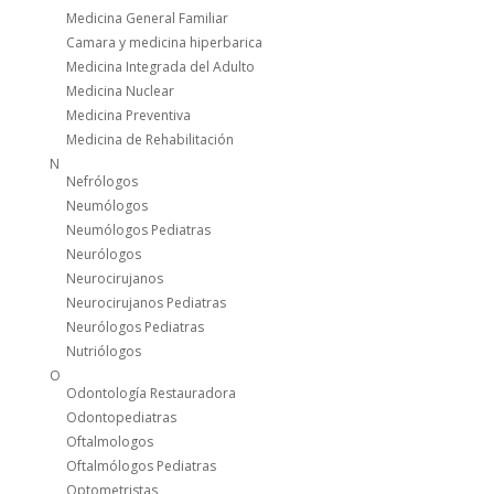
Medicina General Familiar
Camara y medicina hiperbarica
Medicina Integrada del Adulto
Medicina Nuclear
Medicina Preventiva
Medicina de Rehabilitación
N
Nefrólogos
Neumólogos
Neumólogos Pediatras
Neurólogos
Neurocirujanos
Neurocirujanos Pediatras
Neurólogos Pediatras
Nutriólogos
O
Odontología Restauradora
Odontopediatras
Oftalmologos
Oftalmólogos Pediatras
Optometristas