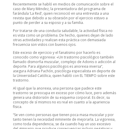
Recientemente se habló en medios de comunicación sobre el
caso de Mary Méndez, la presentadora del programa de
farándula ‘La Red’, quien reconoció en una entrevista a una
revista que debido a su obsesión por el ejercicio estuvo a
punto de perder a su esposo y a su familia.
Por tratarse de una conducta saludable, la actividad física no
es vista como un problema. De hecho, quienes dejan de lado
otras actividades y realizan esta práctica con demasiada
frecuencia son vistos con buenos ojos.
Este exceso de ejercicio y el fanatismo por hacerlo es
conocido como vigorexia: «Un trastorno psicológico también
llamado dismorfia muscular, complejo de Adonis o adicción al
deporte. Para algunos psicólogos es anorexia inversa”,
asegura Adriana Pachón, psicóloga especialista en deporte de
la Universidad Católica, quien habló con EL TIEMPO sobre este
trastorno.
Al igual que la anorexia, una persona que padece este
trastorno se preocupa en exceso por cómo luce, pero además
genera una distorsión de su esquema corporal. Es decir, su
concepto de sí mismos no es real en cuanto a la apariencia
física.
“Se ven como personas que tienen poca masa muscular y por
tanto tienen la necesidad inminente de mejorarla. La vigorexia,
como toda dependencia, se da cuando hay un uso excesivo
del gimnasio que produce consecuencias incluso negativas y