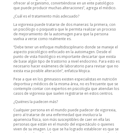
ofrecer al organismo, convirtiéndose en un ente patológico
que puede producir muchas alteraciones”, agrega el médico.
¿Cuál es el tratamiento más adecuado?
La vigorexia puede tratarse de dos maneras: la primera, con
un psicólogo o psiquiatra que le permita realizar un proceso
de mejoramiento de la autoimagen para que la persona
vuelva a verse como realmente es.
“Debe tener un enfoque multidisciplinario donde se maneje el
aspecto psicológico enfocado en la autoimagen. Desde el
punto de vista fisiológico es importante descartar que exista
de base algún tipo de trastorno a nivel endocrino. Para esto es
necesario hacer exámenes de laboratorio para revisar que no
exista esa posible alteración”, enfatiza Mojica.
Pese a que en los gimnasios existen especialistas en nutrición
deportiva y médicos de la misma área, no es frecuente que se
contemple contar con expertos en psicología que atiendan los
casos de vigorexia que suelen registrarse en estos centros.
¿Quiénes la padecen más?
Cualquier persona en el mundo puede padecer de vigorexia,
pero al tratarse de una enfermedad que involucra la
apariencia física, son más susceptibles de caer en ella las
personas que están en el mundo del espectáculo o quienes
viven de su imagen. Lo que se ha logrado establecer es que se