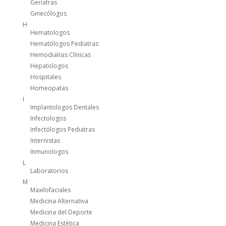
Geriatras
Ginecólogos
H
Hematologos
Hematólogos Pediatras
Hemodialisis Clínicas
Hepatologos
Hospitales
Homeopatas
I
Implantologos Dentales
Infectologos
Infectólogos Pediatras
Internistas
Inmunologos
L
Laboratorios
M
Maxilofaciales
Medicina Alternativa
Medicina del Deporte
Medicina Estética