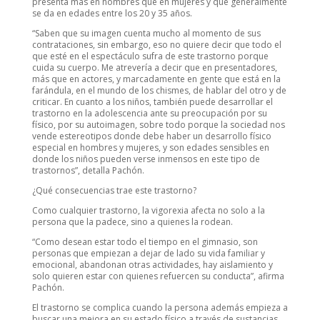
presenta más en hombres que en mujeres y que generalmente
se da en edades entre los 20 y 35 años.
“Saben que su imagen cuenta mucho al momento de sus
contrataciones, sin embargo, eso no quiere decir que todo el
que esté en el espectáculo sufra de este trastorno porque
cuida su cuerpo. Me atrevería a decir que en presentadores,
más que en actores, y marcadamente en gente que está en la
farándula, en el mundo de los chismes, de hablar del otro y de
criticar. En cuanto a los niños, también puede desarrollar el
trastorno en la adolescencia ante su preocupación por su
físico, por su autoimagen, sobre todo porque la sociedad nos
vende estereotipos donde debe haber un desarrollo físico
especial en hombres y mujeres, y son edades sensibles en
donde los niños pueden verse inmensos en este tipo de
trastornos”, detalla Pachón.
¿Qué consecuencias trae este trastorno?
Como cualquier trastorno, la vigorexia afecta no solo a la
persona que la padece, sino a quienes la rodean.
“Como desean estar todo el tiempo en el gimnasio, son
personas que empiezan a dejar de lado su vida familiar y
emocional, abandonan otras actividades, hay aislamiento y
solo quieren estar con quienes refuercen su conducta”, afirma
Pachón.
El trastorno se complica cuando la persona además empieza a
buscar una mejora en su estado físico a través de sustancias