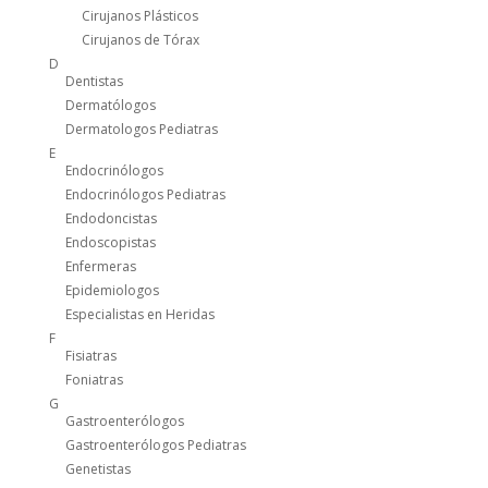
Cirujanos Plásticos
Cirujanos de Tórax
D
Dentistas
Dermatólogos
Dermatologos Pediatras
E
Endocrinólogos
Endocrinólogos Pediatras
Endodoncistas
Endoscopistas
Enfermeras
Epidemiologos
Especialistas en Heridas
F
Fisiatras
Foniatras
G
Gastroenterólogos
Gastroenterólogos Pediatras
Genetistas