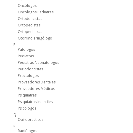
Oncólogos
Oncologos Pediatras
Ortodoncistas
Ortopedistas
Ortopediatras
Otorrinolaringólogo
P
Patologos
Pediatras
Pediatras Neonatologos
Periodoncistas
Proctologos
Proveedores Dentales
Proveedores Médicos
Psiquiatras
Psiquiatras Infantiles
Psicologos
Q
Quiropracticos
R
Radiólogos