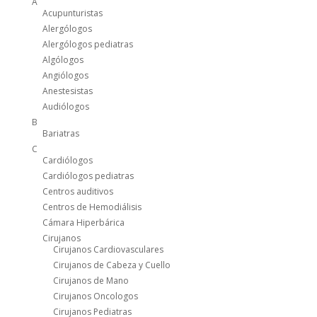
A
Acupunturistas
Alergólogos
Alergólogos pediatras
Algólogos
Angiólogos
Anestesistas
Audiólogos
B
Bariatras
C
Cardiólogos
Cardiólogos pediatras
Centros auditivos
Centros de Hemodiálisis
Cámara Hiperbárica
Cirujanos
Cirujanos Cardiovasculares
Cirujanos de Cabeza y Cuello
Cirujanos de Mano
Cirujanos Oncologos
Cirujanos Pediatras